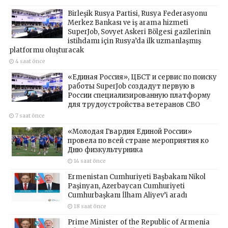
Birleşik Rusya Partisi, Rusya Federasyonu
Merkez Bankası ve iş arama hizmeti
SuperJob, Sovyet Askeri Bölgesi gazilerinin
istihdamı için Rusya’da ilk uzmanlaşmış
platformu oluşturacak
4 saat önce
«Единая Россия», ЦБСТ и сервис по поиску
работы SuperJob создадут первую в
России специализированную платформу
для трудоустройства ветеранов СВО
7 saat önce
«Молодая Гвардия Единой России»
провела по всей стране мероприятия ко
Дню физкультурника
14 saat önce
Ermenistan Cumhuriyeti Başbakanı Nikol
Paşinyan, Azerbaycan Cumhuriyeti
Cumhurbaşkanı İlham Aliyev’i aradı
18 saat önce
Prime Minister of the Republic of Armenia