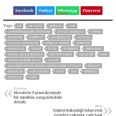
Facebook
Twitter
WhatsApp
Pinterest
Tags
AB
AK PARTİ
ANKARA
CHP
CUMHURBAŞKANI ERDOĞAN
DEVLET BAHÇELİ
DÜNYA
EKONOMİ
EMNİYET
GELIŞMELER
GOOGLE
GOOGLE HABERLER
GÜNCEL HABER
GÜNDEM
HABERLER
HAYAT
İLLER
ISTANBUL
JANDARMA
KEMAL KILIÇDAROĞLU
KÜLTÜR SANAT
MAGAZİN
MHP
SAĞLIK BAKANI KOCA
SALGIN
SALGININ MEVKI AYRIMI YAPMADIĞINI SÖYLEDI
SİYASET
SİYASİLER
SON DAKIKA
SPOR
TSK
TÜRKİYE
ÜLKELER
VIRÜS
Previous
Mersin’in Tarsus ilçesinde
bir minibüs, yangında küle
döndü.
Next
İçişleri Bakanlığı’ndan yeni
genelge Lokanta ,cafe,Saat