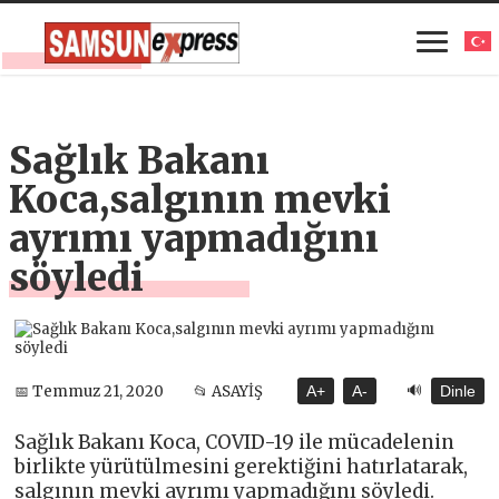
Sağlık Bakanı
Koca,salgının mevki
ayrımı yapmadığını
söyledi
🔊
📅 Temmuz 21, 2020
📂 ASAYİŞ
A+
A-
Dinle
Sağlık Bakanı Koca, COVID-19 ile mücadelenin
birlikte yürütülmesini gerektiğini hatırlatarak,
salgının mevki ayrımı yapmadığını söyledi.