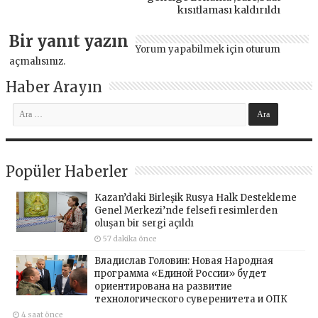
kısıtlaması kaldırıldı
Bir yanıt yazın
Yorum yapabilmek için
oturum
açmalısınız
.
Haber Arayın
Popüler Haberler
Kazan’daki Birleşik Rusya Halk Destekleme
Genel Merkezi’nde felsefi resimlerden
oluşan bir sergi açıldı
57 dakika önce
Владислав Головин: Новая Народная
программа «Единой России» будет
ориентирована на развитие
технологического суверенитета и ОПК
4 saat önce