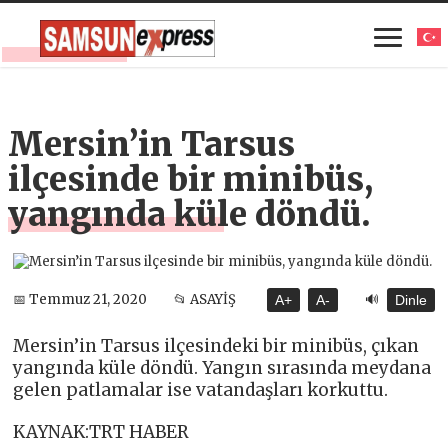
Mersin’in Tarsus
ilçesinde bir minibüs,
yangında küle döndü.
🔊
📅 Temmuz 21, 2020
📂 ASAYİŞ
A+
A-
Dinle
Mersin’in Tarsus ilçesindeki bir minibüs, çıkan
yangında küle döndü. Yangın sırasında meydana
gelen patlamalar ise vatandaşları korkuttu.
KAYNAK:TRT HABER