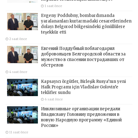
1 saat önce
Evgeny Poddubny, bombardımanda
yaralananları kurtarmadaki cesaretlerinden
dolayı Belgorod bölgesindeki gönüllülere
teşekkür etti
2 saat önce
Евгений Поддубный поблагодарил
добровольцев Белгородской области за
мужество в спасении пострадавших от
обстрелов
4 saat önce
Kapsayıcı örgütler, Birleşik Rusya’nın yeni
Halk Programı için Vladislav Golovin’e
teklifler sundu
6 saat önce
Инклюзивные организации передали
Владиславу Головину предложения в
новую Народную программу «Единой
России»
11 saat önce