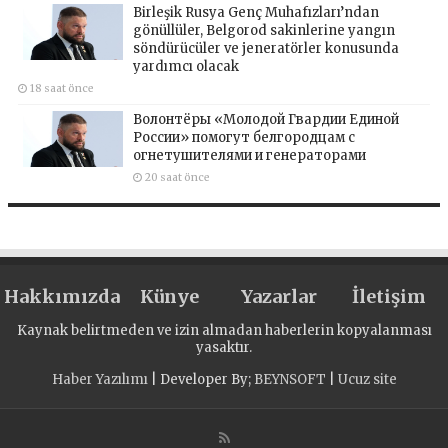
Birleşik Rusya Genç Muhafızları’ndan
gönüllüler, Belgorod sakinlerine yangın
söndürücüler ve jeneratörler konusunda
yardımcı olacak
18 saat önce
Волонтёры «Молодой Гвардии Единой
России» помогут белгородцам с
огнетушителями и генераторами
20 saat önce
Hakkımızda
Künye
Yazarlar
İletişim
Kaynak belirtmeden ve izin almadan haberlerin kopyalanması
yasaktır.
Haber Yazılımı
| Developer By;
BEYNSOFT
|
Ucuz site