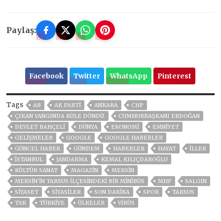
Paylaş:
Facebook
Twitter
WhatsApp
Pinterest
Tags
AB
AK PARTİ
ANKARA
CHP
ÇIKAN YANGINDA KÜLE DÖNDÜ.
CUMHURBAŞKANI ERDOĞAN
DEVLET BAHÇELİ
DÜNYA
EKONOMİ
EMNİYET
GELIŞMELER
GOOGLE
GOOGLE HABERLER
GÜNCEL HABER
GÜNDEM
HABERLER
HAYAT
İLLER
ISTANBUL
JANDARMA
KEMAL KILIÇDAROĞLU
KÜLTÜR SANAT
MAGAZİN
MERSİN
MERSIN'IN TARSUS ILÇESINDEKI BIR MINIBÜS
MHP
SALGIN
SİYASET
SİYASİLER
SON DAKIKA
SPOR
TARSUS
TSK
TÜRKİYE
ÜLKELER
VIRÜS