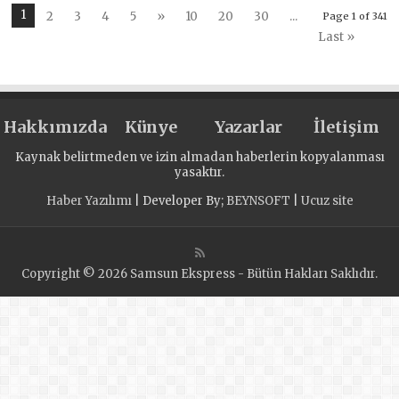
«Единой России»
привели в порядо
1
2
3
4
5
»
10
20
30
...
Page 1 of 341
в Татарстане
захоронения
Last »
состоялась
первых
викторина о
переселенцев
единстве
Калининграда
народов страны
Hakkımızda
Künye
Yazarlar
İletişim
Kaynak belirtmeden ve izin almadan haberlerin kopyalanması
yasaktır.
Haber Yazılımı
| Developer By;
BEYNSOFT
|
Ucuz site
Copyright © 2026 Samsun Ekspress - Bütün Hakları Saklıdır.