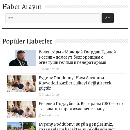
Haber Arayın
Popüler Haberler
Волонтёры «Молодой Гвардии Единой
России» помогут белгородцам с
огнетушителями и генераторами
2 saat önce
Evgeny Poddubny: Hava Savunma
Kuvvetleri gazileri, ülkeyi değiştirecek
güçtür
3 saat önce
Евгений Поддубный: Ветераны СВО — это
та сила, которая изменит страну
6 saat önce
Evgeny Poddubny: Bugün gençlerimiz,
kazananların karakterini şekillendiriyor