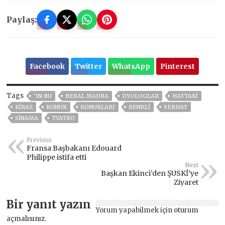
Paylaş:
Facebook
Twitter
WhatsApp
Pinterest
Tags
’IN BU
BERAL MADRA
DYOLOGLAR
HAFTAKİ
KİRAZ
KONUK
KONUKLARI
RENKLİ
SERHAT
SINAMA
TYATRO
Previous
Fransa Başbakanı Edouard
Philippe istifa etti
Next
Başkan Ekinci’den ŞUSKİ’ye
Ziyaret
Bir yanıt yazın
Yorum yapabilmek için
oturum
açmalısınız
.