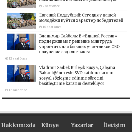
7 saat önce
Евгений Поддубный: Сегодня у нашей
молодёжи куётся характер победителей
10 saat önce
Владимир Сайбель: В «Единой России»
поддерживают решение Минтруда
упростить для бывших участников СВО
получение соцконтракта
12 saat önce
Vladimir Saibel: Birleşik Rusya, Çalışma
Bakanlığı’nın eski SVO katılımcılarının
sosyal sözleşme edinme sürecini
basitleştirme kararını destekliyor
17 saat önce
Hakkımızda
Künye
Yazarlar
İletişim