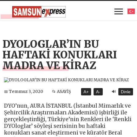
DYOLOGLAR’IN BU
HAFTAKİ KONUKLARI
MADRA VE KİRAZ
🔊
📅 Temmuz 3, 2020
📂 ASAYİŞ
A+
A-
Dinle
DYO’nun, AURA İSTANBUL (İstanbul Mimarlık ve
Şehircilik Araştırmaları Akademisi) işbirliği ile
gerçekleştirdiği, Türkiye’nin Renkleri ile ‘Renkli
DYOloglar’ söyleşi serisinin bu haftaki
konukları sanat eleştirmeni ve küratör Beral