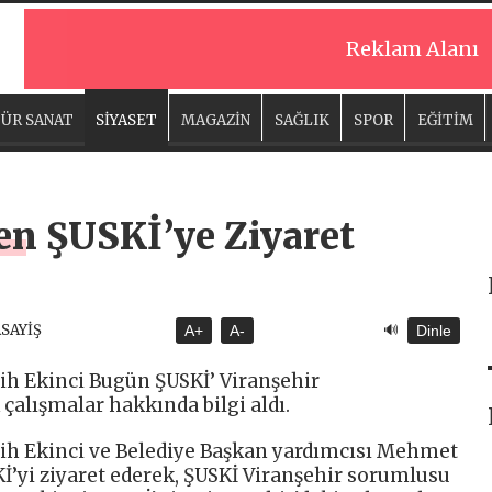
Reklam Alanı
ÜR SANAT
SİYASET
MAGAZİN
SAĞLIK
SPOR
EĞİTİM
en ŞUSKİ’ye Ziyaret
🔊
ASAYİŞ
A+
A-
Dinle
lih Ekinci Bugün ŞUSKİ’ Viranşehir
çalışmalar hakkında bilgi aldı.
lih Ekinci ve Belediye Başkan yardımcısı Mehmet
SKİ’yi ziyaret ederek, ŞUSKİ Viranşehir sorumlusu