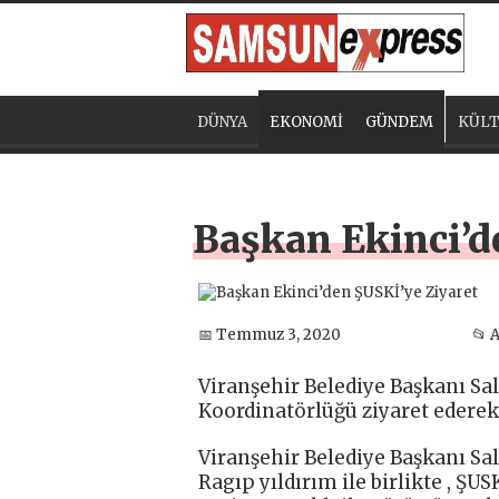
DÜNYA
EKONOMİ
GÜNDEM
KÜLT
Başkan Ekinci’d
📅 Temmuz 3, 2020
📂 
Viranşehir Belediye Başkanı Sa
Koordinatörlüğü ziyaret ederek 
Viranşehir Belediye Başkanı Sa
Ragıp yıldırım ile birlikte , ŞU