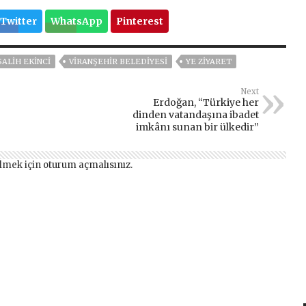
Twitter
WhatsApp
Pinterest
SALİH EKİNCİ
VİRANŞEHİR BELEDİYESİ
YE ZIYARET
Next
Erdoğan, “Türkiye her
dinden vatandaşına ibadet
imkânı sunan bir ülkedir”
lmek için
oturum açmalısınız
.