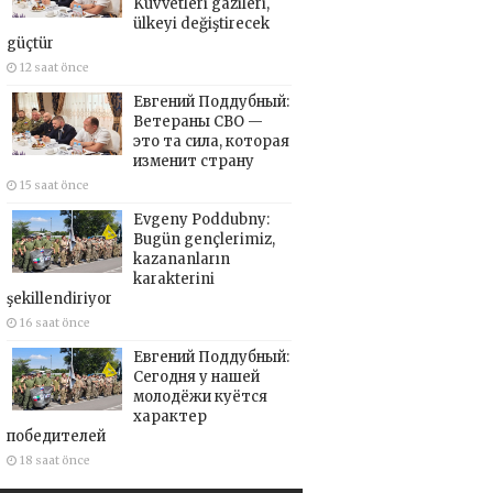
Kuvvetleri gazileri,
ülkeyi değiştirecek
güçtür
12 saat önce
Евгений Поддубный:
Ветераны СВО —
это та сила, которая
изменит страну
15 saat önce
Evgeny Poddubny:
Bugün gençlerimiz,
kazananların
karakterini
şekillendiriyor
16 saat önce
Евгений Поддубный:
Сегодня у нашей
молодёжи куётся
характер
победителей
18 saat önce