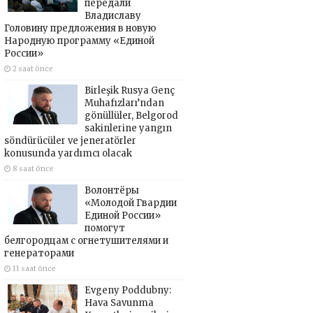
передали
Владиславу
Головину предложения в новую
Народную программу «Единой
России»
2 saat önce
Birleşik Rusya Genç
Muhafızları’ndan
gönüllüler, Belgorod
sakinlerine yangın
söndürücüler ve jeneratörler
konusunda yardımcı olacak
8 saat önce
Волонтёры
«Молодой Гвардии
Единой России»
помогут
белгородцам с огнетушителями и
генераторами
11 saat önce
Evgeny Poddubny:
Hava Savunma