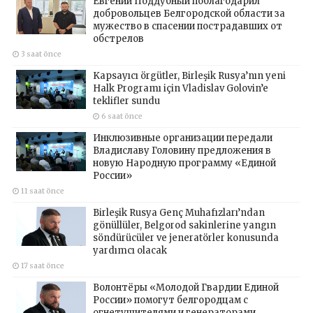
Евгений Поддубный поблагодарил
добровольцев Белгородской области за
мужество в спасении пострадавших от
обстрелов
3 saat önce
Kapsayıcı örgütler, Birleşik Rusya’nın yeni
Halk Programı için Vladislav Golovin’e
teklifler sundu
6 saat önce
Инклюзивные организации передали
Владиславу Головину предложения в
новую Народную программу «Единой
России»
11 saat önce
Birleşik Rusya Genç Muhafızları’ndan
gönüllüler, Belgorod sakinlerine yangın
söndürücüler ve jeneratörler konusunda
yardımcı olacak
17 saat önce
Волонтёры «Молодой Гвардии Единой
России» помогут белгородцам с
огнетушителями и генераторами