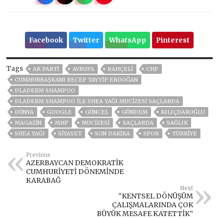
Facebook
Twitter
WhatsApp
Pinterest
Tags
AK PARTİ
AVRUPA
BAHÇELİ
CHP
CUMHURBAŞKANI RECEP TAYYIP ERDOĞAN
DLADERM SHAMPOO
DLADERM SHAMPOO İLE SHEA YAĞI MUCİZESİ SAÇLARDA
DÜNYA
GOOGLE
GÜNCEL
GÜNDEM
KILIÇDAROĞLU
MAGAZİN
MHP
MUCİZESİ
SAÇLARDA
SAĞLIK
SHEA YAĞI
SİYASET
SON DAKIKA
SPOR
TÜRKİYE
Previous
AZERBAYCAN DEMOKRATİK
CUMHURİYETİ DÖNEMİNDE
KARABAĞ
Next
“KENTSEL DÖNÜŞÜM
ÇALIŞMALARINDA ÇOK
BÜYÜK MESAFE KATETTİK”