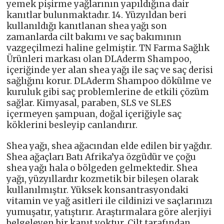
yemek pişirme yağlarının yapıldığına dair
kanıtlar bulunmaktadır. 14. Yüzyıldan beri
kullanıldığı kanıtlanan shea yağı son
zamanlarda cilt bakımı ve saç bakımının
vazgeçilmezi haline gelmiştir. TN Farma Sağlık
Ürünleri markası olan DLAderm Shampoo,
içeriğinde yer alan shea yağı ile saç ve saç derisi
sağlığını korur. DLAderm Shampoo dökülme ve
kuruluk gibi saç problemlerine de etkili çözüm
sağlar. Kimyasal, paraben, SLS ve SLES
içermeyen şampuan, doğal içeriğiyle saç
köklerini besleyip canlandırır.
Shea yağı, shea ağacından elde edilen bir yağdır.
Shea ağaçları Batı Afrika’ya özgüdür ve çoğu
shea yağı hala o bölgeden gelmektedir. Shea
yağı, yüzyıllardır kozmetik bir bileşen olarak
kullanılmıştır. Yüksek konsantrasyondaki
vitamin ve yağ asitleri ile cildinizi ve saçlarınızı
yumuşatır, yatıştırır. Araştırmalara göre alerjiyi
belgeleyen bir kanıt yoktur. Cilt tarafından