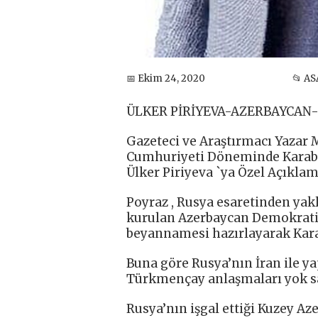
📅 Ekim 24, 2020
📂 AS
ÜLKER PİRİYEVA-AZERBAYCAN
Gazeteci ve Araştırmacı Yazar
Cumhuriyeti Döneminde Karabağ
Ülker Piriyeva `ya Özel Açıkla
Poyraz , Rusya esaretinden yakl
kurulan Azerbaycan Demokratik 
beyannamesi hazırlayarak Karab
Buna göre Rusya’nın İran ile yap
Türkmençay anlaşmaları yok sa
Rusya’nın işgal ettiği Kuzey Az