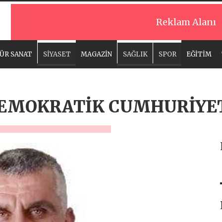
Reklam Alanı
ÜR SANAT
SİYASET
MAGAZİN
SAĞLIK
SPOR
EĞİTİM
EMOKRATİK CUMHURİYE