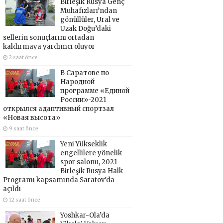
Birleşik Rusya Genç
Muhafızları’ndan
gönüllüler, Ural ve
Uzak Doğu’daki
sellerin sonuçlarını ortadan
kaldırmaya yardımcı oluyor
2 saat önce
В Саратове по
Народной
программе «Единой
России»-2021
открылся адаптивный спортзал
«Новая высота»
9 saat önce
Yeni Yükseklik
engellilere yönelik
spor salonu, 2021
Birleşik Rusya Halk
Programı kapsamında Saratov’da
açıldı
12 saat önce
Yoshkar-Ola’da