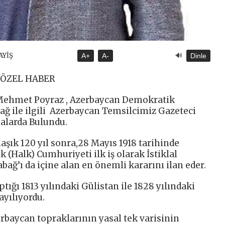
🔊
AYİŞ
A+
A-
Dinle
-ÖZEL HABER
 Mehmet Poyraz , Azerbaycan Demokratik
 ile ilgili Azerbaycan Temsilcimiz Gazeteci
malarda Bulundu.
aşık 120 yıl sonra,28 Mayıs 1918 tarihinde
(Halk) Cumhuriyeti ilk iş olarak İstiklal
ağ’ı da içine alan en önemli kararını ilan eder.
tığı 1813 yılındaki Gülistan ile 1828 yılındaki
yılıyordu.
erbaycan topraklarının yasal tek varisinin