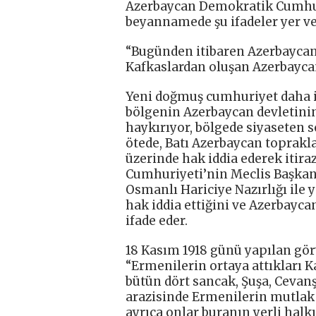
Azerbaycan Demokratik Cumhur
beyannamede şu ifadeler yer ver
“Bugünden itibaren Azerbaycan
Kafkaslardan oluşan Azerbaycan
Yeni doğmuş cumhuriyet daha i
bölgenin Azerbaycan devletini
haykırıyor, bölgede siyaseten s
ötede, Batı Azerbaycan toprakl
üzerinde hak iddia ederek itir
Cumhuriyeti’nin Meclis Başkanı
Osmanlı Hariciye Nazırlığı ile
hak iddia ettiğini ve Azerbayc
ifade eder.
18 Kasım 1918 günü yapılan gör
“Ermenilerin ortaya attıkları K
bütün dört sancak, Şuşa, Cevanş
arazisinde Ermenilerin mutla
ayrıca onlar buranın yerli halkı