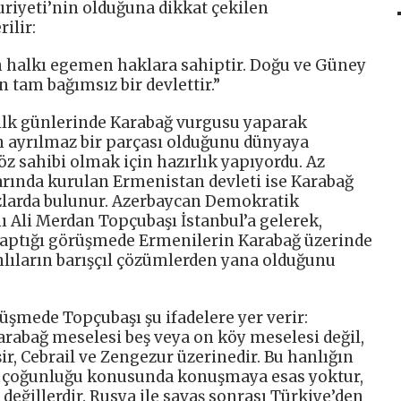
iyeti’nin olduğuna dikkat çekilen
ilir:
 halkı egemen haklara sahiptir. Doğu ve Güney
 tam bağımsız bir devlettir.”
lk günlerinde Karabağ vurgusu yaparak
n ayrılmaz bir parçası olduğunu dünyaya
öz sahibi olmak için hazırlık yapıyordu. Az
arında kurulan Ermenistan devleti ise Karabağ
azlarda bulunur. Azerbaycan Demokratik
 Ali Merdan Topçubaşı İstanbul’a gelerek,
 yaptığı görüşmede Ermenilerin Karabağ üzerinde
anlıların barışçıl çözümlerden yana olduğunu
üşmede Topçubaşı şu ifadelere yer verir:
arabağ meselesi beş veya on köy meselesi değil,
ir, Cebrail ve Zengezur üzerinedir. Bu hanlığın
k çoğunluğu konusunda konuşmaya esas yoktur,
 değillerdir. Rusya ile savaş sonrası Türkiye’den