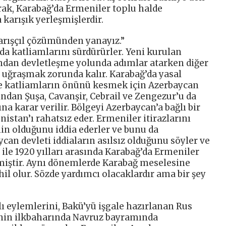
rak, Karabağ’da Ermeniler toplu halde
arışık yerleşmişlerdir.
barışçıl çözümünden yanayız.”
da katliamlarını sürdürürler. Yeni kurulan
ndan devletleşme yolunda adımlar atarken diğer
uğraşmak zorunda kalır. Karabağ’da yasal
ve katliamların önünü kesmek için Azerbaycan
dan Şuşa, Cavanşir, Cebrail ve Zengezur’u da
na karar verilir. Bölgeyi Azerbaycan’a bağlı bir
stan’ı rahatsız eder. Ermeniler itirazlarını
in olduğunu iddia ederler ve bunu da
ycan devleti iddiaların asılsız olduğunu söyler ve
9 ile 1920 yılları arasında Karabağ’da Ermeniler
miştir. Aynı dönemlerde Karabağ meselesine
hil olur. Sözde yardımcı olacaklardır ama bir şey
ı eylemlerini, Bakü’yü işgale hazırlanan Rus
0’nin ilkbaharında Navruz bayramında