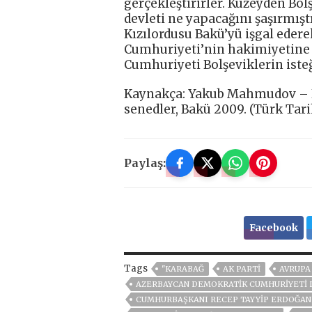
gerçekleştirirler. Kuzeyden Bo
devleti ne yapacağını şaşırmıştı
Kızılordusu Bakü’yü işgal eder
Cumhuriyeti’nin hakimiyetine s
Cumhuriyeti Bolşeviklerin isteğ
Kaynakça: Yakub Mahmudov – Ker
senedler, Bakü 2009. (Türk Tar
Paylaş:
Facebook
Tags
"KARABAĞ
AK PARTİ
AVRUPA
AZERBAYCAN DEMOKRATİK CUMHURİYETİ
CUMHURBAŞKANI RECEP TAYYIP ERDOĞAN