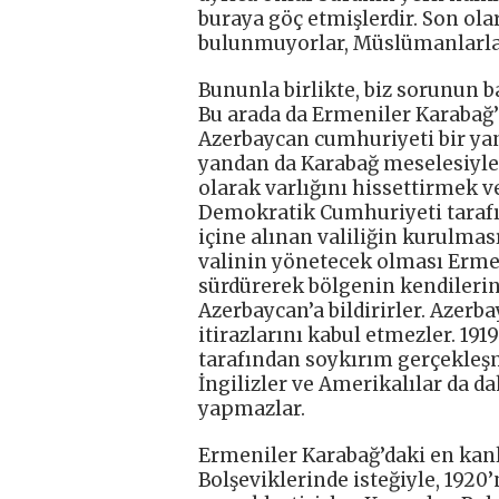
buraya göç etmişlerdir. Son ola
bulunmuyorlar, Müslümanlarla k
Bununla birlikte, biz sorunun 
Bu arada da Ermeniler Karabağ’
Azerbaycan cumhuriyeti bir ya
yandan da Karabağ meselesiyle 
olarak varlığını hissettirmek 
Demokratik Cumhuriyeti tarafın
içine alınan valiliğin kurulması
valinin yönetecek olması Ermeni
sürdürerek bölgenin kendilerin
Azerbaycan’a bildirirler. Azerba
itirazlarını kabul etmezler. 191
tarafından soykırım gerçekleş
İngilizler ve Amerikalılar da da
yapmazlar.
Ermeniler Karabağ’daki en kanl
Bolşeviklerinde isteğiyle, 192