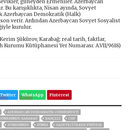
lşevikler, güneyden Ermeniler. Azerbaycan
r. Bu karışıklıkta, Nisan ayında, Sovyet
ek Azerbaycan Demokratik (Halk)
on verir. Ardından Azerbaycan Sovyet Sosyalist
iyle kurulur.
im Şükürov, Karabağ: real tarih, faktlar,
ih Kurumu Kütüphanesi Yer Numarası: A.VII/9618)
Twitter
WhatsApp
Pinterest
AZERBAYCAN DEMOKRATİK CUMHURİYETİ
 DÖNEMİNDE KARABAĞ
BAHÇELİ
CHP
DÖNEMİNDE
DÜNYA
GAZETECI ÜLKER PİRİYEVA