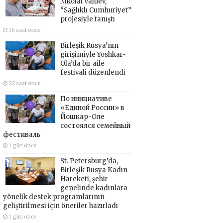
Nikolai Valuev,
“Sağlıklı Cumhuriyet”
projesiyle tanıştı
16 saat önce
Birleşik Rusya’nın
girişimiyle Yoshkar-
Ola’da bir aile
festivali düzenlendi
22 saat önce
По инициативе
«Единой России» в
Йошкар-Оле
состоялся семейный
фестиваль
1 gün önce
St. Petersburg’da,
Birleşik Rusya Kadın
Hareketi, şehir
genelinde kadınlara
yönelik destek programlarının
geliştirilmesi için öneriler hazırladı
1 gün önce