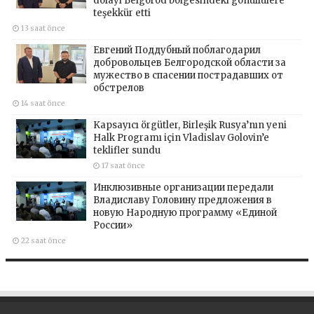
dolayı Belgorod bölgesindeki gönüllülere
teşekkür etti
13 saat önce
Евгений Поддубный поблагодарил
добровольцев Белгородской области за
мужество в спасении пострадавших от
обстрелов
14 saat önce
Kapsayıcı örgütler, Birleşik Rusya’nın yeni
Halk Programı için Vladislav Golovin’e
teklifler sundu
17 saat önce
Инклюзивные организации передали
Владиславу Головину предложения в
новую Народную программу «Единой
России»
22 saat önce