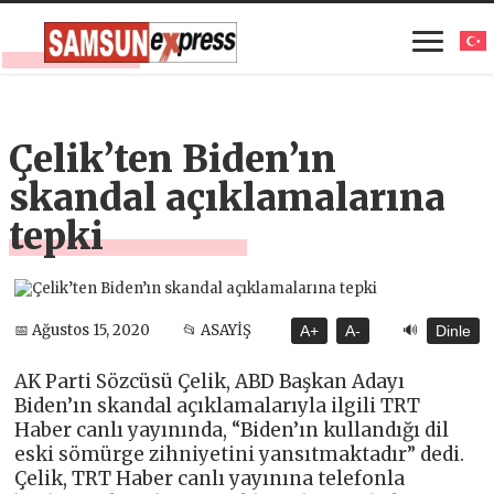
Çelik’ten Biden’ın
skandal açıklamalarına
tepki
🔊
📅 Ağustos 15, 2020
📂 ASAYİŞ
A+
A-
Dinle
AK Parti Sözcüsü Çelik, ABD Başkan Adayı
Biden’ın skandal açıklamalarıyla ilgili TRT
Haber canlı yayınında, “Biden’ın kullandığı dil
eski sömürge zihniyetini yansıtmaktadır” dedi.
Çelik, TRT Haber canlı yayınına telefonla