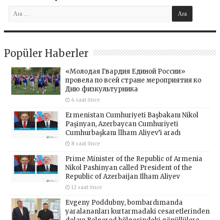
Popüler Haberler
«Молодая Гвардия Единой России»
провела по всей стране мероприятия ко
Дню физкультурника
4 saat önce
Ermenistan Cumhuriyeti Başbakanı Nikol
Paşinyan, Azerbaycan Cumhuriyeti
Cumhurbaşkanı İlham Aliyev’i aradı
8 saat önce
Prime Minister of the Republic of Armenia
Nikol Pashinyan called President of the
Republic of Azerbaijan Ilham Aliyev
12 saat önce
Evgeny Poddubny, bombardımanda
yaralananları kurtarmadaki cesaretlerinden