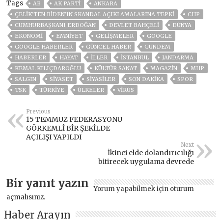
Tags
AB
AK PARTİ
ANKARA
ÇELIK'TEN BIDEN'IN SKANDAL AÇIKLAMALARINA TEPKI
CHP
CUMHURBAŞKANI ERDOĞAN
DEVLET BAHÇELİ
DÜNYA
EKONOMİ
EMNİYET
GELIŞMELER
GOOGLE
GOOGLE HABERLER
GÜNCEL HABER
GÜNDEM
HABERLER
HAYAT
İLLER
ISTANBUL
JANDARMA
KEMAL KILIÇDAROĞLU
KÜLTÜR SANAT
MAGAZİN
MHP
SALGIN
SİYASET
SİYASİLER
SON DAKIKA
SPOR
TSK
TÜRKİYE
ÜLKELER
VIRÜS
Previous
15 TEMMUZ FEDERASYONU
GÖRKEMLİ BİR ŞEKİLDE
AÇILIŞI YAPILDI
Next
İkinci elde dolandırıcılığı
bitirecek uygulama devrede
Bir yanıt yazın
Yorum yapabilmek için
oturum
açmalısınız
.
Haber Arayın