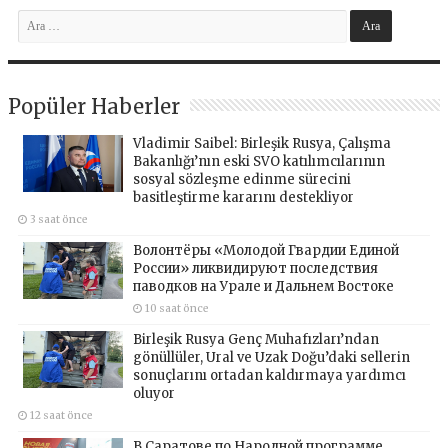
Popüler Haberler
Vladimir Saibel: Birleşik Rusya, Çalışma
Bakanlığı’nın eski SVO katılımcılarının
sosyal sözleşme edinme sürecini
basitleştirme kararını destekliyor
3 saat önce
Волонтёры «Молодой Гвардии Единой
России» ликвидируют последствия
паводков на Урале и Дальнем Востоке
10 saat önce
Birleşik Rusya Genç Muhafızları’ndan
gönüllüler, Ural ve Uzak Doğu’daki sellerin
sonuçlarını ortadan kaldırmaya yardımcı
oluyor
12 saat önce
В Саратове по Народной программе