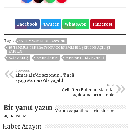
Facebook
Twitter
WhatsApp
Pinterest
Tags
15 TEMMUZ FEDERASYONU
15 TEMMUZ FEDERASYONU GÖRKEMLİ BİR ŞEKİLDE AÇILIŞI
YAPILDI
AZİZ AKKUŞ
EMRE ŞAHIN
MEHMET ALİ CEVHERİ
Previous
Elmas Lig’de sezonun 3’üncü
ayağı Monaco’da yapıldı
Next
Çelik’ten Biden’ın skandal
açıklamalarına tepki
Bir yanıt yazın
Yorum yapabilmek için
oturum
açmalısınız
.
Haber Arayın