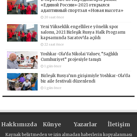
«Единой России»-2021 открылся
адаптивный спортзал «Новая высота»
20 saat önce
Yeni Yükseklik engellilere yönelik spor
salonu, 2021 Birleşik Rusya Halk Programı
kapsamında Saratov’da açıldı
22 saat önce
Yoshkar-Ola’da Nikolai Valuev, “Sağlıklı
Cumhuriyet” projesiyle tanıştı
1 gün önce
Birleşik Rusya’nın girişimiyle Yoshkar-Ola’da
bir aile festivali düzenlendi
1 gün önce
Hakkımızda
Künye
Yazarlar
İletişim
Kaynak belirtmeden ve izin almadan haberlerin kopyalanması