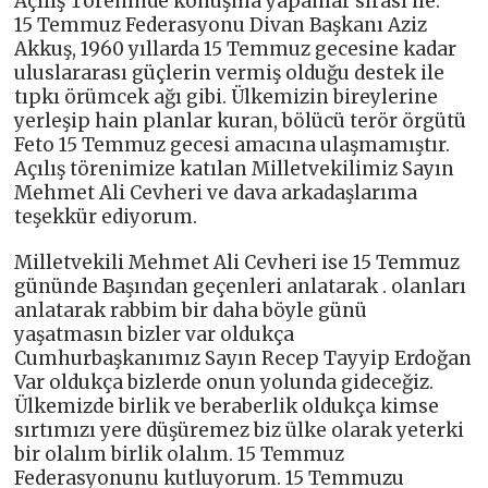
Açılış Töreninde konuşma yapanlar sırası ile:
15 Temmuz Federasyonu Divan Başkanı Aziz
Akkuş, 1960 yıllarda 15 Temmuz gecesine kadar
uluslararası güçlerin vermiş olduğu destek ile
tıpkı örümcek ağı gibi. Ülkemizin bireylerine
yerleşip hain planlar kuran, bölücü terör örgütü
Feto 15 Temmuz gecesi amacına ulaşmamıştır.
Açılış törenimize katılan Milletvekilimiz Sayın
Mehmet Ali Cevheri ve dava arkadaşlarıma
teşekkür ediyorum.
Milletvekili Mehmet Ali Cevheri ise 15 Temmuz
gününde Başından geçenleri anlatarak . olanları
anlatarak rabbim bir daha böyle günü
yaşatmasın bizler var oldukça
Cumhurbaşkanımız Sayın Recep Tayyip Erdoğan
Var oldukça bizlerde onun yolunda gideceğiz.
Ülkemizde birlik ve beraberlik oldukça kimse
sırtımızı yere düşüremez biz ülke olarak yeterki
bir olalım birlik olalım. 15 Temmuz
Federasyonunu kutluyorum. 15 Temmuzu