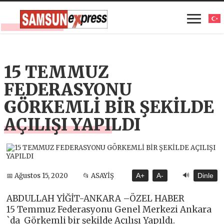
15 TEMMUZ
FEDERASYONU
GÖRKEMLİ BİR ŞEKİLDE
AÇILIŞI YAPILDI
🔊
📅 Ağustos 15, 2020
📂 ASAYİŞ
A+
A-
Dinle
ABDULLAH YİĞİT-ANKARA –ÖZEL HABER
15 Temmuz Federasyonu Genel Merkezi Ankara
`da Görkemli bir şekilde Açılışı Yapıldı.