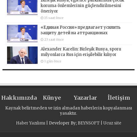
Birleşik Rusya, eğlence parklarında çocuk
koruma önlemlerinin güçlendirilmesini
öneriyor
15 saat önce
«Единая Россия» предлагает усилить
защиту детей на аттракционах
23 saat önce
Alexander Karelin: Birleşik Rusya, sporu
milyonlarca Rus için erişilebilir kılıyor
1 gün önce
Hakkımızda
Künye
Yazarlar
İletişim
Kaynak belirtmeden ve izin almadan haberlerin kopyalanması
yasaktır.
Haber Yazılımı
| Developer By;
BEYNSOFT
|
Ucuz site