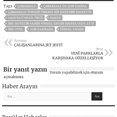
Tags
ÇANAKKALE
ÇANAKKALE DE SON DAKIKA.
ÇANAKKALE TURİZMİ ÖNEMLİ BİR DEĞERİNİ KAYBETTİ
GAZETECI HALIL ÖNCÜ
HABER
İRIS HOTEL’IN SAHIBI YÜKSEL ERGEN HAYATA VEDA ETTI
IRIS OTEL
SON DAKIKAKA
YÜKSEL ERGEN
Previous
ÇALIŞANLARINA JET JESTİ
Next
YENİ PARKLARLA
KARŞIYAKA GÜZELLEŞİYOR
Bir yanıt yazın
Yorum yapabilmek için
oturum
açmalısınız
.
Haber Arayın