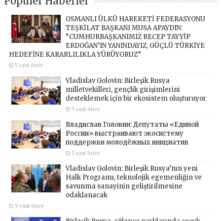
Popüler Haberler
OSMANLI ÜLKÜ HAREKETİ FEDERASYONU
TEŞKİLAT BAŞKANI MUSA APAYDIN:
“CUMHURBAŞKANIMIZ RECEP TAYYİP
ERDOĞAN’IN YANINDAYIZ, GÜÇLÜ TÜRKİYE
HEDEFİNE KARARLILIKLA YÜRÜYORUZ”
5 saat önce
Vladislav Golovin: Birleşik Rusya
milletvekilleri, gençlik girişimlerini
desteklemek için bir ekosistem oluşturuyor
5 saat önce
Владислав Головин: Депутаты «Единой
России» выстраивают экосистему
поддержки молодёжных инициатив
7 saat önce
Vladislav Golovin: Birleşik Rusya’nın yeni
Halk Programı, teknolojik egemenliğin ve
savunma sanayinin geliştirilmesine
odaklanacak
9 saat önce