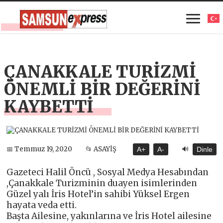
ÇANAKKALE TURİZMİ
ÖNEMLİ BİR DEĞERİNİ
KAYBETTİ
🔊
📅 Temmuz 19, 2020
📂 ASAYİŞ
A+
A-
Dinle
Gazeteci Halil Öncü , Sosyal Medya Hesabından
,Çanakkale Turizminin duayen isimlerinden
Güzel yalı İris Hotel’in sahibi Yüksel Ergen
hayata veda etti.
Başta Ailesine, yakınlarına ve İris Hotel ailesine