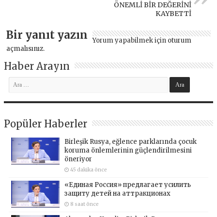
ÖNEMLİ BİR DEĞERİNİ
KAYBETTİ
Bir yanıt yazın
Yorum yapabilmek için
oturum
açmalısınız
.
Haber Arayın
Popüler Haberler
Birleşik Rusya, eğlence parklarında çocuk
koruma önlemlerinin güçlendirilmesini
öneriyor
45 dakika önce
«Единая Россия» предлагает усилить
защиту детей на аттракционах
8 saat önce