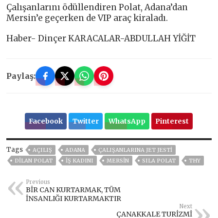
Çalışanlarını ödüllendiren Polat, Adana’dan
Mersin’e geçerken de VIP araç kiraladı.
Haber- Dinçer KARACALAR-ABDULLAH YİĞİT
Paylaş:
Facebook
Twitter
WhatsApp
Pinterest
Tags
AÇILIŞ
ADANA
ÇALIŞANLARINA JET JESTİ
DILAN POLAT
İŞ KADINI
MERSİN
SILA POLAT
THY
Previous
BİR CAN KURTARMAK, TÜM
İNSANLIĞI KURTARMAKTIR
Next
ÇANAKKALE TURİZMİ