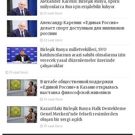
Alexander Karelin: Birleşik Rusya, sporu
milyonlarca Rus için erişilebilir kılıyor
11 saat önce
Александр Карелин: «Единая Россия»
делает спорт доступным для миллионов
россиян
12 saat önce
Birleşik Rusya milletvekilleri, SVO
katılımcılarının arazi sahibi olmalarına izin
verecek yasal düzenlemeler üzerinde
çalışacaklar
15 saat önce
В штабе общественной поддержки
«Единой России» в Казани открылась
выставка философской живописи
16 saat önce
Kazan’daki Birleşik Rusya Halk Destekleme
Genel Merkezi’nde felsefi resimlerden
oluşan bir sergi açıldı
19 saat önce