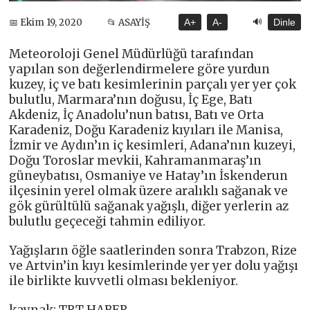
🔊
📅 Ekim 19, 2020
📂 ASAYİŞ
A+
A-
Dinle
Meteoroloji Genel Müdürlüğü tarafından
yapılan son değerlendirmelere göre yurdun
kuzey, iç ve batı kesimlerinin parçalı yer yer çok
bulutlu, Marmara’nın doğusu, İç Ege, Batı
Akdeniz, İç Anadolu’nun batısı, Batı ve Orta
Karadeniz, Doğu Karadeniz kıyıları ile Manisa,
İzmir ve Aydın’ın iç kesimleri, Adana’nın kuzeyi,
Doğu Toroslar mevkii, Kahramanmaraş’ın
güneybatısı, Osmaniye ve Hatay’ın İskenderun
ilçesinin yerel olmak üzere aralıklı sağanak ve
gök gürültülü sağanak yağışlı, diğer yerlerin az
bulutlu geçeceği tahmin ediliyor.
Yağışların öğle saatlerinden sonra Trabzon, Rize
ve Artvin’in kıyı kesimlerinde yer yer dolu yağışı
ile birlikte kuvvetli olması bekleniyor.