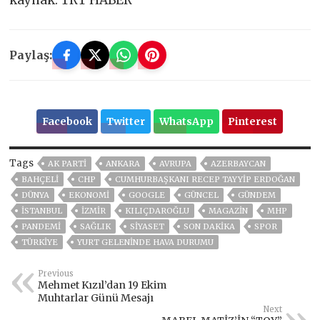
kaynak: TRT HABER
Paylaş:
Facebook
Twitter
WhatsApp
Pinterest
Tags
AK PARTİ
ANKARA
AVRUPA
AZERBAYCAN
BAHÇELİ
CHP
CUMHURBAŞKANI RECEP TAYYIP ERDOĞAN
DÜNYA
EKONOMİ
GOOGLE
GÜNCEL
GÜNDEM
ISTANBUL
İZMIR
KILIÇDAROĞLU
MAGAZİN
MHP
PANDEMİ
SAĞLIK
SİYASET
SON DAKIKA
SPOR
TÜRKİYE
YURT GELENİNDE HAVA DURUMU
Previous
Mehmet Kızıl’dan 19 Ekim
Muhtarlar Günü Mesajı
Next