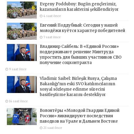
Evgeny Poddubny: Bugün gençlerimiz,
kazananların karakterini şekillendiriyor
4 saat önce
Евгений Поддубный: Сегодня у нашей
молодёжи куётся характер победителей
7 saat önce
Владимир Сайбель: В «Единой России»
поддерживают решение Минтруда
упростить для бывших участников СВО
получение соцконтракта
9 saat önce
Vladimir Saibel: Birleşik Rusya, Çalışma
Bakanlığı’nın eski SVO katılımcılarının
sosyal sözleşme edinme sürecini
basitleştirme kararını destekliyor
14 saat önce
Волонтёры «Молодой Гвардии Единой
России» ликвидируют последствия
паводков на Урале и Дальнем Востоке
21 saat önce