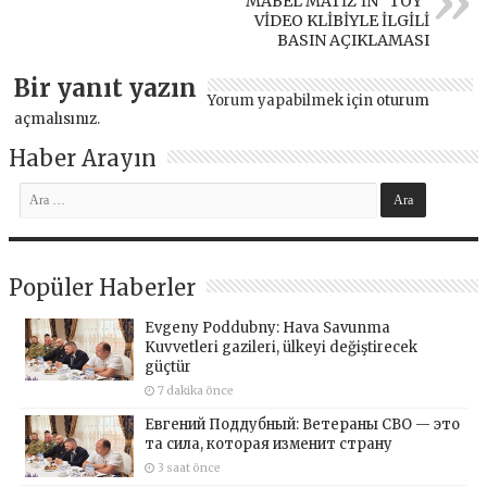
MABEL MATİZ’İN “TOY”
VİDEO KLİBİYLE İLGİLİ
BASIN AÇIKLAMASI
Bir yanıt yazın
Yorum yapabilmek için
oturum
açmalısınız
.
Haber Arayın
Popüler Haberler
Evgeny Poddubny: Hava Savunma
Kuvvetleri gazileri, ülkeyi değiştirecek
güçtür
7 dakika önce
Евгений Поддубный: Ветераны СВО — это
та сила, которая изменит страну
3 saat önce