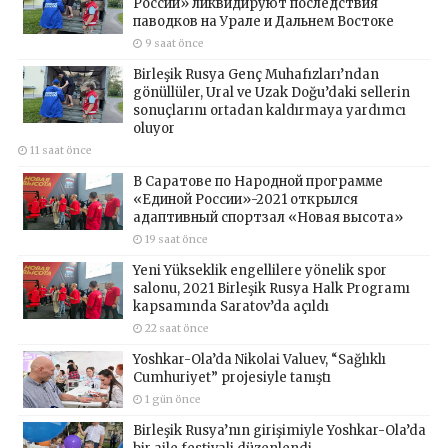
России» ликвидируют последствия
паводков на Урале и Дальнем Востоке
9 saat önce
Birleşik Rusya Genç Muhafızları’ndan
gönüllüler, Ural ve Uzak Doğu’daki sellerin
sonuçlarını ortadan kaldırmaya yardımcı
oluyor
11 saat önce
В Саратове по Народной программе
«Единой России»-2021 открылся
адаптивный спортзал «Новая высота»
19 saat önce
Yeni Yükseklik engellilere yönelik spor
salonu, 2021 Birleşik Rusya Halk Programı
kapsamında Saratov’da açıldı
22 saat önce
Yoshkar-Ola’da Nikolai Valuev, “Sağlıklı
Cumhuriyet” projesiyle tanıştı
1 gün önce
Birleşik Rusya’nın girişimiyle Yoshkar-Ola’da