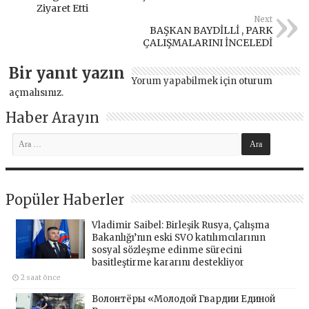
Ziyaret Etti
Next
BAŞKAN BAYDİLLİ , PARK
ÇALIŞMALARINI İNCELEDİ
Bir yanıt yazın
Yorum yapabilmek için
oturum
açmalısınız
.
Haber Arayın
Popüler Haberler
Vladimir Saibel: Birleşik Rusya, Çalışma
Bakanlığı’nın eski SVO katılımcılarının
sosyal sözleşme edinme sürecini
basitleştirme kararını destekliyor
2 saat önce
Волонтёры «Молодой Гвардии Единой