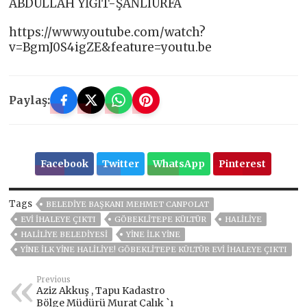
ABDULLAH YİĞİT-ŞANLIURFA
https://www.youtube.com/watch?
v=BgmJ0S4igZE&feature=youtu.be
Paylaş:
Facebook
Twitter
WhatsApp
Pinterest
Tags
BELEDIYE BAŞKANI MEHMET CANPOLAT
EVİ İHALEYE ÇIKTI
GÖBEKLİTEPE KÜLTÜR
HALILIYE
HALİLİYE BELEDİYESİ
YİNE İLK YİNE
YİNE İLK YİNE HALİLİYE! GÖBEKLİTEPE KÜLTÜR EVİ İHALEYE ÇIKTI
Previous
Aziz Akkuş , Tapu Kadastro
Bölge Müdürü Murat Çalık `ı