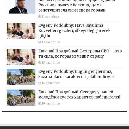
России» помогут белгородцам с
огнетушителями и генераторами
11 saat önce
Evgeny Poddubny: Hava Savunma
Kuvvetleri gazileri, ülkeyi değiştirecek
güçtür
13 saat önce
Евгений Поддубный: Ветераны СВО — это
та сила, которая изменит страну
15 saat önce
Evgeny Poddubny: Bugün gençlerimiz,
kazananların karakterini şekillendiriyor
16 saat önce
Евгений Поддубный: Сегодня у нашей
молодёжи куётся характер победителей
19 saat önce