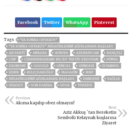
Facebook
Twitter
WhatsApp
Pinterest
Tags
“YA SONRA ORTAKÖY”
“YA SONRA ORTAKÖY” MISAFIRLERINI AĞIRLAMAYA BAŞLADI.
AK PARTİ
ANKARA
AVRUPA
AZERBAYCAN
BAHÇELİ
CHP
CUMHURBAŞKANI RECEP TAYYIP ERDOĞAN
DÜNYA
EKONOMİ
GOOGLE
GÜNCEL
GÜNDEM
ISTANBUL
İZMIR
KILIÇDAROĞLU
MAGAZİN
MHP
MISAFIRLERINI AĞIRLAMAYA BAŞLADI.
PANDEMİ
SAĞLIK
SİYASET
SON DAKIKA
SPOR
TÜRKİYE
Previous
Akıma kapılıp obez olmayın!
Next
Aziz Akkuş `tan Bereketin
Sembolü Kelaynak kuşlarına
Ziyaret