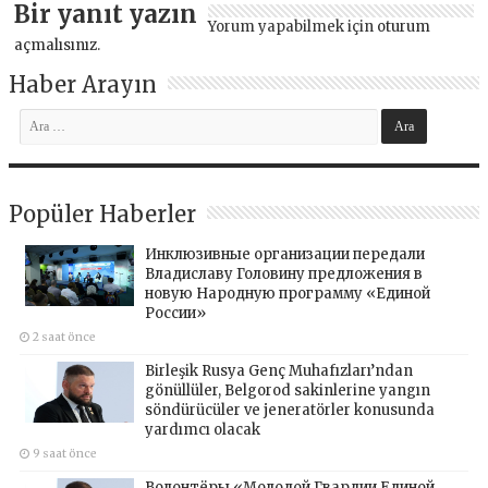
Bir yanıt yazın
Yorum yapabilmek için
oturum
açmalısınız
.
Haber Arayın
Popüler Haberler
Инклюзивные организации передали
Владиславу Головину предложения в
новую Народную программу «Единой
России»
2 saat önce
Birleşik Rusya Genç Muhafızları’ndan
gönüllüler, Belgorod sakinlerine yangın
söndürücüler ve jeneratörler konusunda
yardımcı olacak
9 saat önce
Волонтёры «Молодой Гвардии Единой