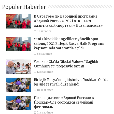
Popüler Haberler
В Саратове по Народной программе
«Единой России»-2021 открылся
адаптивный спортзал «Новая высота»
5 saat önce
Yeni Yükseklik engellilere yönelik spor
salonu, 2021 Birleşik Rusya Halk Programı
kapsamında Saratov’da açıldı
8 saat önce
Yoshkar-Ola’da Nikolai Valuev, “Sağlıklı
Cumhuriyet” projesiyle tanıştı
12 saat önce
Birleşik Rusya’nın girişimiyle Yoshkar-Ola’da
bir aile festivali düzenlendi
18 saat önce
По инициативе «Единой России» в
Йошкар-Оле состоялся семейный
фестиваль
21 saat önce