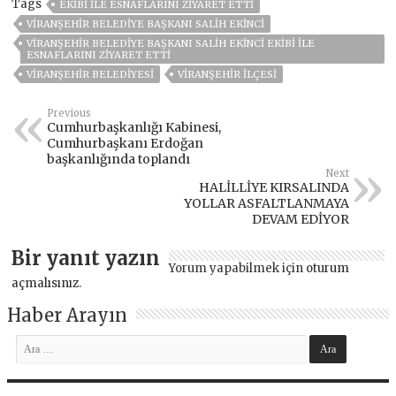
Tags
EKIBI ILE ESNAFLARINI ZIYARET ETTI
VIRANŞEHIR BELEDIYE BAŞKANI SALİH EKINCI
VIRANŞEHIR BELEDIYE BAŞKANI SALIH EKINCI EKIBI ILE
ESNAFLARINI ZIYARET ETTI
VİRANŞEHİR BELEDİYESİ
VİRANŞEHİR İLÇESİ
Previous
Cumhurbaşkanlığı Kabinesi,
Cumhurbaşkanı Erdoğan
başkanlığında toplandı
Next
HALİLLİYE KIRSALINDA
YOLLAR ASFALTLANMAYA
DEVAM EDİYOR
Bir yanıt yazın
Yorum yapabilmek için
oturum
açmalısınız
.
Haber Arayın