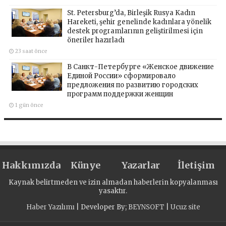
St. Petersburg’da, Birleşik Rusya Kadın
Hareketi, şehir genelinde kadınlara yönelik
destek programlarının geliştirilmesi için
öneriler hazırladı
23 saat önce
В Санкт-Петербурге «Женское движение
Единой России» сформировало
предложения по развитию городских
программ поддержки женщин
1 gün önce
Hakkımızda
Künye
Yazarlar
İletişim
Kaynak belirtmeden ve izin almadan haberlerin kopyalanması
yasaktır.
Haber Yazılımı
| Developer By;
BEYNSOFT
|
Ucuz site