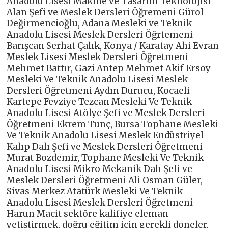
Anadolu Lisesi Makine ve Tasarım Teknolojisi
Alan Şefi ve Meslek Dersleri Öğremeni Gürol
Değirmencioğlu, Adana Mesleki ve Teknik
Anadolu Lisesi Meslek Dersleri Öğrtemeni
Barışcan Serhat Çalık, Konya / Karatay Ahi Evran
Meslek Lisesi Meslek Dersleri Öğretmeni
Mehmet Battır, Gazi Antep Mehmet Akif Ersoy
Mesleki Ve Teknik Anadolu Lisesi Meslek
Dersleri Öğretmeni Aydın Durucu, Kocaeli
Kartepe Fevziye Tezcan Mesleki Ve Teknik
Anadolu Lisesi Atölye Şefi ve Meslek Dersleri
Öğretmeni Ekrem Tunç, Bursa Tophane Mesleki
Ve Teknik Anadolu Lisesi Meslek Endüstriyel
Kalıp Dalı Şefi ve Meslek Dersleri Öğretmeni
Murat Bozdemir, Tophane Mesleki Ve Teknik
Anadolu Lisesi Mikro Mekanik Dalı Şefi ve
Meslek Dersleri Öğretmeni Ali Osman Güler,
Sivas Merkez Atatürk Mesleki Ve Teknik
Anadolu Lisesi Meslek Dersleri Öğretmeni
Harun Macit sektöre kalifiye eleman
yetiştirmek, doğru eğitim için gerekli doneler,