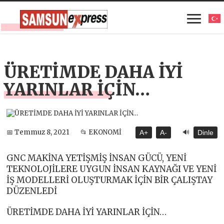
ÜRETİMDE DAHA İYİ
YARINLAR İÇİN…
🔊
📅 Temmuz 8, 2021
📂 EKONOMİ
A+
A-
Dinle
GNC MAKİNA YETİŞMİŞ İNSAN GÜCÜ, YENİ
TEKNOLOJİLERE UYGUN İNSAN KAYNAĞI VE YENİ
İŞ MODELLERİ OLUŞTURMAK İÇİN BİR ÇALIŞTAY
DÜZENLEDİ
ÜRETİMDE DAHA İYİ YARINLAR İÇİN…