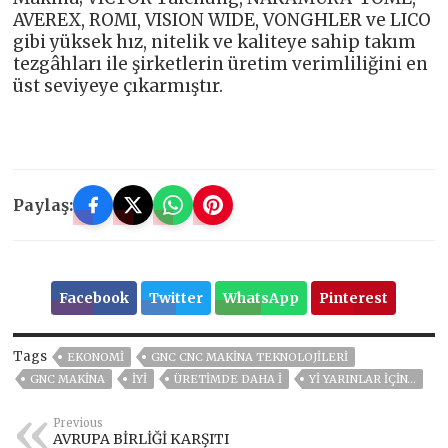
AVEREX, ROMI, VISION WIDE, VONGHLER ve LICO
gibi yüksek hız, nitelik ve kaliteye sahip takım
tezgâhları ile şirketlerin üretim verimliliğini en
üst seviyeye çıkarmıştır.
Paylaş:
Facebook
Twitter
WhatsApp
Pinterest
Tags
EKONOMİ
GNC CNC MAKINA TEKNOLOJILERİ
GNC MAKINA
İYİ
ÜRETİMDE DAHA İ
Yİ YARINLAR İÇİN…
Previous
AVRUPA BİRLİĞİ KARŞITI