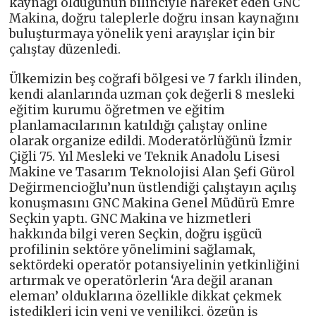
kaynağı olduğunun bilinciyle hareket eden GNC
Makina, doğru taleplerle doğru insan kaynağını
buluşturmaya yönelik yeni arayışlar için bir
çalıştay düzenledi.
Ülkemizin beş coğrafi bölgesi ve 7 farklı ilinden,
kendi alanlarında uzman çok değerli 8 mesleki
eğitim kurumu öğretmen ve eğitim
planlamacılarının katıldığı çalıştay online
olarak organize edildi. Moderatörlüğünü İzmir
Çiğli 75. Yıl Mesleki ve Teknik Anadolu Lisesi
Makine ve Tasarım Teknolojisi Alan Şefi Gürol
Değirmencioğlu’nun üstlendiği çalıştayın açılış
konuşmasını GNC Makina Genel Müdürü Emre
Seçkin yaptı. GNC Makina ve hizmetleri
hakkında bilgi veren Seçkin, doğru işgücü
profilinin sektöre yönelimini sağlamak,
sektördeki operatör potansiyelinin yetkinliğini
artırmak ve operatörlerin ‘Ara değil aranan
eleman’ olduklarına özellikle dikkat çekmek
istedikleri için yeni ve yenilikçi, özgün iş