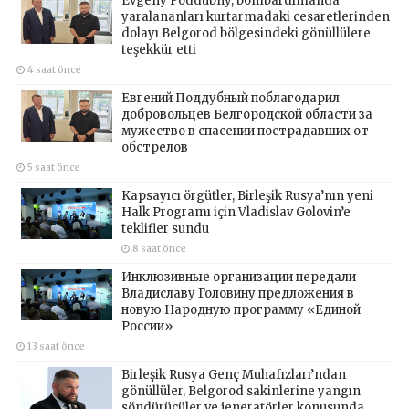
Evgeny Poddubny, bombardımanda
yaralananları kurtarmadaki cesaretlerinden
dolayı Belgorod bölgesindeki gönüllülere
teşekkür etti
4 saat önce
Евгений Поддубный поблагодарил
добровольцев Белгородской области за
мужество в спасении пострадавших от
обстрелов
5 saat önce
Kapsayıcı örgütler, Birleşik Rusya’nın yeni
Halk Programı için Vladislav Golovin’e
teklifler sundu
8 saat önce
Инклюзивные организации передали
Владиславу Головину предложения в
новую Народную программу «Единой
России»
13 saat önce
Birleşik Rusya Genç Muhafızları’ndan
gönüllüler, Belgorod sakinlerine yangın
söndürücüler ve jeneratörler konusunda