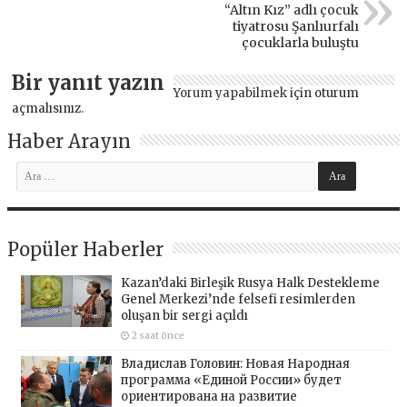
“Altın Kız” adlı çocuk
tiyatrosu Şanlıurfalı
çocuklarla buluştu
Bir yanıt yazın
Yorum yapabilmek için
oturum
açmalısınız
.
Haber Arayın
Popüler Haberler
Kazan’daki Birleşik Rusya Halk Destekleme
Genel Merkezi’nde felsefi resimlerden
oluşan bir sergi açıldı
2 saat önce
Владислав Головин: Новая Народная
программа «Единой России» будет
ориентирована на развитие