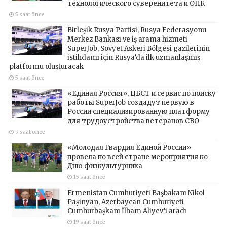
технологического суверенитета и ОПК
5 saat önce
Birleşik Rusya Partisi, Rusya Federasyonu
Merkez Bankası ve iş arama hizmeti
SuperJob, Sovyet Askeri Bölgesi gazilerinin
istihdamı için Rusya’da ilk uzmanlaşmış
platformu oluşturacak
5 saat önce
«Единая Россия», ЦБСТ и сервис по поиску
работы SuperJob создадут первую в
России специализированную платформу
для трудоустройства ветеранов СВО
9 saat önce
«Молодая Гвардия Единой России»
провела по всей стране мероприятия ко
Дню физкультурника
15 saat önce
Ermenistan Cumhuriyeti Başbakanı Nikol
Paşinyan, Azerbaycan Cumhuriyeti
Cumhurbaşkanı İlham Aliyev’i aradı
19 saat önce