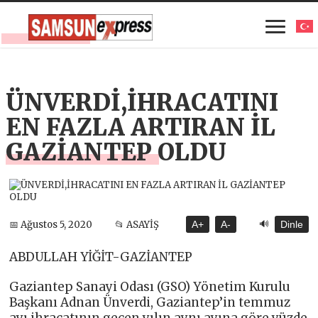
ÜNVERDİ,İHRACATINI
EN FAZLA ARTIRAN İL
GAZİANTEP OLDU
🔊
📅 Ağustos 5, 2020
📂 ASAYİŞ
A+
A-
Dinle
ABDULLAH YİĞİT-GAZİANTEP
Gaziantep Sanayi Odası (GSO) Yönetim Kurulu
Başkanı Adnan Ünverdi, Gaziantep’in temmuz