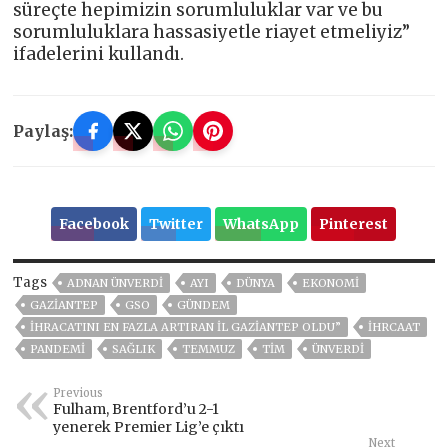
süreçte hepimizin sorumluluklar var ve bu
sorumluluklara hassasiyetle riayet etmeliyiz”
ifadelerini kullandı.
Paylaş:
Facebook
Twitter
WhatsApp
Pinterest
Tags
ADNAN ÜNVERDİ
AYI
DÜNYA
EKONOMİ
GAZIANTEP
GSO
GÜNDEM
İHRACATINI EN FAZLA ARTIRAN İL GAZİANTEP OLDU”
İHRCAAT
PANDEMİ
SAĞLIK
TEMMUZ
TİM
ÜNVERDİ
Previous
Fulham, Brentford’u 2-1
yenerek Premier Lig’e çıktı
Next