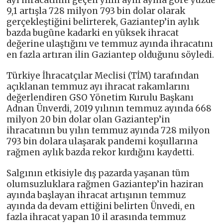
ayı ihracatının geçen yılın aynı ayına göre yüzde
9,1 artışla 728 milyon 793 bin dolar olarak
gerçekleştiğini belirterek, Gaziantep’in aylık
bazda bugüne kadarki en yüksek ihracat
değerine ulaştığını ve temmuz ayında ihracatını
en fazla artıran ilin Gaziantep olduğunu söyledi.
Türkiye İhracatçılar Meclisi (TİM) tarafından
açıklanan temmuz ayı ihracat rakamlarını
değerlendiren GSO Yönetim Kurulu Başkanı
Adnan Ünverdi, 2019 yılının temmuz ayında 668
milyon 20 bin dolar olan Gaziantep’in
ihracatının bu yılın temmuz ayında 728 milyon
793 bin dolara ulaşarak pandemi koşullarına
rağmen aylık bazda rekor kırdığını kaydetti.
Salgının etkisiyle dış pazarda yaşanan tüm
olumsuzluklara rağmen Gaziantep’in haziran
ayında başlayan ihracat artışının temmuz
ayında da devam ettiğini belirten Ünvedi, en
fazla ihracat yapan 10 il arasında temmuz