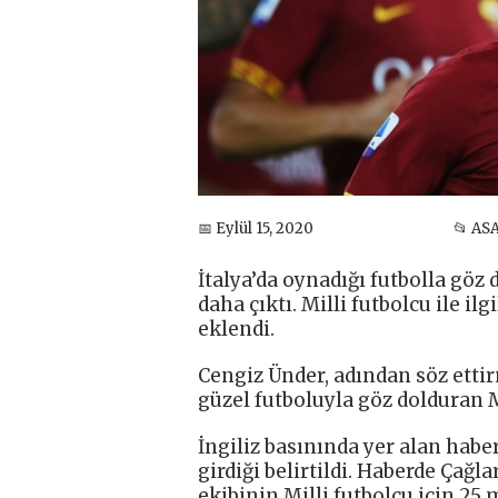
📅 Eylül 15, 2020
📂 AS
İtalya’da oynadığı futbolla göz 
daha çıktı. Milli futbolcu ile i
eklendi.
Cengiz Ünder, adından söz etti
güzel futboluyla göz dolduran Mi
İngiliz basınında yer alan habe
girdiği belirtildi. Haberde Çağ
ekibinin Milli futbolcu için 25 