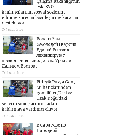
Çalışma Bakanlığı’nın
eski SVO
katılımcılarının sosyal sözleşme
edinme sürecini basitleştirme kararını
destekliyor
4 saat önce
Волонтёры
«Молодой Гвардии
Единой России»
ликвидируют
последствия паводков на Урале и
Дальнем Востоке
11 saat önce
Birleşik Rusya Genç
Muhafızları’ndan
gönüllüler, Ural ve
Uzak Doğu’daki
sellerin sonuçlarını ortadan
kaldırmaya yardımcı oluyor
13 saat önce
В Саратове по
Народной