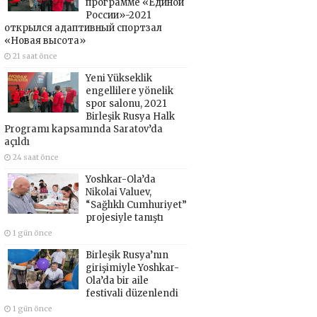
программе «Единой
России»-2021
открылся адаптивный спортзал
«Новая высота»
21 saat önce
Yeni Yükseklik
engellilere yönelik
spor salonu, 2021
Birleşik Rusya Halk
Programı kapsamında Saratov’da
açıldı
24 saat önce
Yoshkar-Ola’da
Nikolai Valuev,
“Sağlıklı Cumhuriyet”
projesiyle tanıştı
1 gün önce
Birleşik Rusya’nın
girişimiyle Yoshkar-
Ola’da bir aile
festivali düzenlendi
1 gün önce