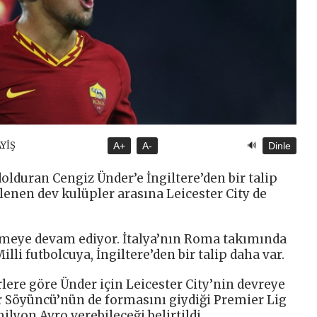
🔊
AYİŞ
A+
A-
Dinle
dolduran Cengiz Ünder’e İngiltere’den bir talip
lgilenen dev kulüpler arasına Leicester City de
rmeye devam ediyor. İtalya’nın Roma takımında
lli futbolcuya, İngiltere’den bir talip daha var.
rlere göre Ünder için Leicester City’nin devreye
lar Söyüncü’nün de formasını giydiği Premier Lig
milyon Avro verebileceği belirtildi.