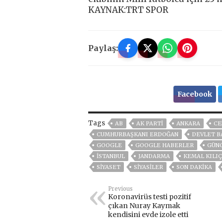
KAYNAK:TRT SPOR
Paylaş:
Facebook
Tags
AB
AK PARTİ
ANKARA
CE
CUMHURBAŞKANI ERDOĞAN
DEVLET B
GOOGLE
GOOGLE HABERLER
GÜN
ISTANBUL
JANDARMA
KEMAL KILI
SİYASET
SİYASİLER
SON DAKIKA
Previous
Koronavirüs testi pozitif
çıkan Nuray Kaymak
kendisini evde izole etti