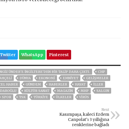
Twitter
WhatsApp
Pinterest
NGIZ ÜNDER'E İNGILTERE'DEN BIR TALIP DAHA ÇIKTI.
CHP
AHÇELİ
DÜNYA
EKONOMİ
EMNİYET
GELIŞMELER
CEL HABER
GÜNDEM
HABERLER
HAYAT
İLLER
ÇDAROĞLU
KÜLTÜR SANAT
MAGAZİN
MHP
SALGIN
SPOR
TSK
TÜRKİYE
ÜLKELER
VIRÜS
Next
Kasımpaşa, kaleci Erdem
Canpolat’ı 3 yıllığına
renklerine bağladı