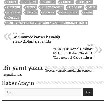
DÜNYA
EKONOMİ
GOOGLE
GÜNCEL
GÜNDEM
ISTANBUL
İZMIR
KILIÇDAROĞLU
MAGAZİN
MHP
PANDEMİ
SAĞLIK
SİYASET
SON DAKIKA
SPOR
TÜRKİYE
TÜRKIYE’NIN EN ÇOK EVE GIREN MARKALARINDAN FINISH
Previous
Günümüzde kanser hastalığı
en sık 2.ölüm nedenidir
Next
‘TEKDER’ Genel Başkanı
Mehmet Ulutaş, ‘Sicil affı
‘Ekonomiyi Canlandırır’
Bir yanıt yazın
Yorum yapabilmek için
oturum
açmalısınız
.
Haber Arayın