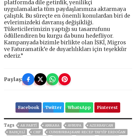
platformda dile getirdik, yenilikçi
uygulamalarla tüm paydaşlarımıza aktarmaya
çalıştık. Bu süreçte en önemli konulardan biri de
evlerimizdeki davranış değişikliği.
Tüketicilerimizin yaptığı su tasarrufunu
ödüllendiren bu kurgu da bunu hedefliyor.
Kampanyada bizimle birlikte olan İSKİ, Migros
ve Faturamatik’e de duyarlılıkları için teşekkür
ederiz.”
Paylaş:
Facebook
Twitter
WhatsApp
Pinterest
Tags
AK PARTİ
ANKARA
AVRUPA
AZERBAYCAN
BAHÇELİ
CHP
CUMHURBAŞKANI RECEP TAYYIP ERDOĞAN