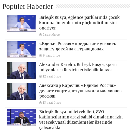
Popüler Haberler
Birleşik Rusya, eğlence parklarında çocuk
koruma önlemlerinin güçlendirilmesini
öneriyor
2 saat önce
«Единая Россия» предлагает усилить
защиту детей на аттракционах
9 saat önce
Alexander Karelin: Birleşik Rusya, sporu
milyonlarca Rus için erişilebilir kılıyor
12 saat önce
Александр Карелин: «Единая Россия»
делает спорт доступным для миллионов
россиян
13 saat önce
Birleşik Rusya milletvekilleri, SVO
katılımcılarının arazi sahibi olmalarına izin
verecek yasal düzenlemeler üzerinde
çalışacaklar