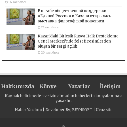
16 saat önce
В штабе общественной поддержки
«Единой России» в Казани открылась
выставка философской живописи
17 saat önce
Kazan’daki Birleşik Rusya Halk Destekleme
Genel Merkezi’nde felsefi resimlerden
oluşan bir sergi açıldı
20 saat önce
Hakkımızda
Künye
Yazarlar
İletişim
Kaynak belirtmeden ve izin almadan haberlerin kopyalanması
yasaktır.
Haber Yazılımı
| Developer By;
BEYNSOFT
|
Ucuz site