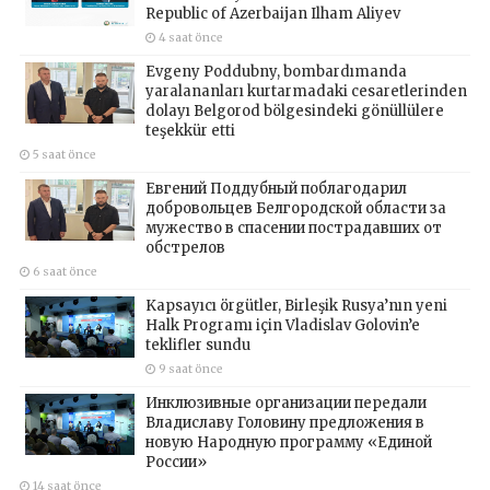
Republic of Azerbaijan Ilham Aliyev
4 saat önce
Evgeny Poddubny, bombardımanda
yaralananları kurtarmadaki cesaretlerinden
dolayı Belgorod bölgesindeki gönüllülere
teşekkür etti
5 saat önce
Евгений Поддубный поблагодарил
добровольцев Белгородской области за
мужество в спасении пострадавших от
обстрелов
6 saat önce
Kapsayıcı örgütler, Birleşik Rusya’nın yeni
Halk Programı için Vladislav Golovin’e
teklifler sundu
9 saat önce
Инклюзивные организации передали
Владиславу Головину предложения в
новую Народную программу «Единой
России»
14 saat önce