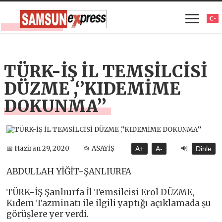
TÜRK-İŞ İL TEMSİLCİSİ
DÜZME ,‘’KIDEMİME
DOKUNMA’’
🔊
📅 Haziran 29, 2020
📂 ASAYİŞ
A+
A-
Dinle
ABDULLAH YİĞİT-ŞANLIURFA
TÜRK-İŞ Şanlıurfa İl Temsilcisi Erol DÜZME,
Kıdem Tazminatı ile ilgili yaptığı açıklamada şu
görüşlere yer verdi.