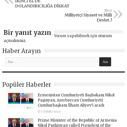
İKİNCİ EL’DE
DOLANDIRICILIĞA DİKKAT
Next
Milliyetçi Siyaset ve Milli
Devlet..!
Bir yanıt yazın
Yorum yapabilmek için
oturum
açmalısınız
.
Haber Arayın
Popüler Haberler
Ermenistan Cumhuriyeti Başbakanı Nikol
Paşinyan, Azerbaycan Cumhuriyeti
Cumhurbaşkanı İlham Aliyev’i aradı
5 dakika önce
Prime Minister of the Republic of Armenia
Nikol Pashinyan called President of the