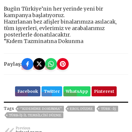
Bugün Türkiye’nin her yerinde yeni bir
kampanya başlatıyoruz.
Hazırlanan bez afişler binalarımıza asılacak,
tüm işyerleri, evlerimiz ve arabalarımız
posterlerle donatılacaktır.
“Kıdem Tazminatına Dokunma
Paylaş:
Facebook
Twitter
WhatsApp
Pinterest
Tags
‘’KIDEMİME DOKUNMA’’
EROL DÜZME
TÜRK -İŞ
TÜRK-İŞ İL TEMSİLCİSİ DÜZME
Previous