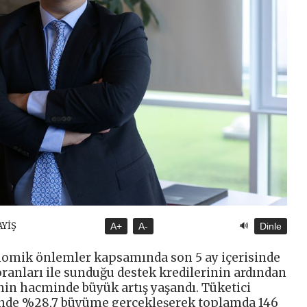
🔊
AYİŞ
A+
A-
Dinle
nomik önlemler kapsamında son 5 ay içerisinde
ranları ile sunduğu destek kredilerinin ardından
rinin hacminde büyük artış yaşandı. Tüketici
içinde %28,7 büyüme gerçekleşerek toplamda 146