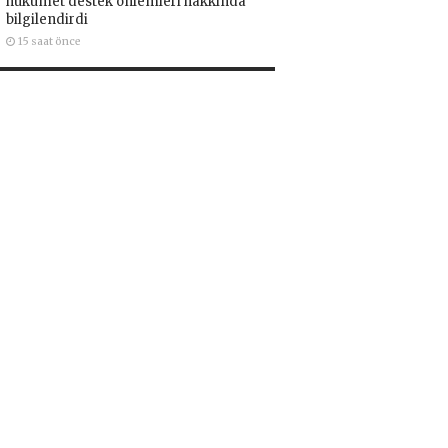
hükümet destek önlemleri hakkında
bilgilendirdi
15 saat önce