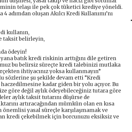
nun düşmesi, yasal takip ve haciz gibi sorunlar
inin telaşı ile pek çok tüketici krediye yöneldi.
a 4 adımdan oluşan Akılcı Kredi Kullanımı’nı
di kullanın,
 taksit belirleyin,
da ödeyin!
na batık kredi riskinin arttığını dile getiren
z bu belirsiz süreçte kredi talebinizi mutlaka
erçekten ihtiyacınız yoksa kullanmayın”
 sözlerine şu şekilde devam etti “Kredi
aczedilmesine kadar giden bir yolu açıyor. Bu
ze göre değil aylık ödeyebileceğiniz tutara göre
eler aylık taksit tutarını düşürse de
ktarını artıracağından mümkün olan en kısa
en önemlisi yasal süreçle karşılaşmamak ve
 an kredi çekebilmek için borcunuzu eksiksiz ve