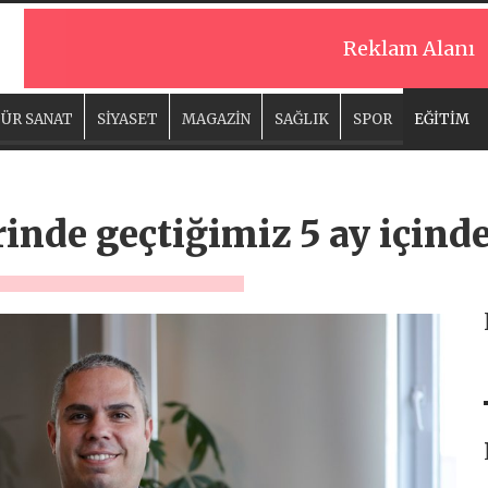
Reklam Alanı
ÜR SANAT
SİYASET
MAGAZİN
SAĞLIK
SPOR
EĞİTİM
rinde geçtiğimiz 5 ay için