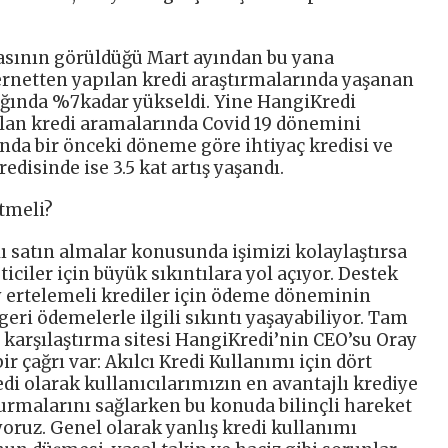
kasının görüldüğü Mart ayından bu yana
ernetten yapılan kredi araştırmalarında yaşanan
ndığında %7kadar yükseldi. Yine HangiKredi
pılan kredi aramalarında Covid 19 dönemini
da bir önceki döneme göre ihtiyaç kredisi ve
redisinde ise 3.5 kat artış yaşandı.
etmeli?
rlı satın almalar konusunda işimizi kolaylaştırsa
ler için büyük sıkıntılara yol açıyor. Destek
y ertelemeli krediler için ödeme döneminin
 geri ödemelerle ilgili sıkıntı yaşayabiliyor. Tam
karşılaştırma sitesi HangiKredi’nin CEO’su Oray
r çağrı var: Akılcı Kredi Kullanımı için dört
i olarak kullanıcılarımızın en avantajlı krediye
vurmalarını sağlarken bu konuda bilinçli hareket
oruz. Genel olarak yanlış kredi kullanımı