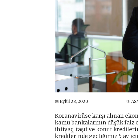
📅 Eylül 28, 2020
📂 AS
Koranavirüse karşı alınan eko
kamu bankalarının düşük faiz o
ihtiyaç, taşıt ve konut kredile
kredilerinde geçtiğimiz 5 ay 