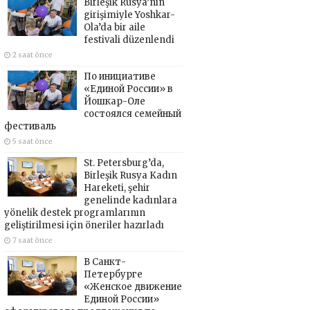
Birleşik Rusya’nın
girişimiyle Yoshkar-
Ola’da bir aile
festivali düzenlendi
2 saat önce
По инициативе
«Единой России» в
Йошкар-Оле
состоялся семейный
фестиваль
5 saat önce
St. Petersburg’da,
Birleşik Rusya Kadın
Hareketi, şehir
genelinde kadınlara
yönelik destek programlarının
geliştirilmesi için öneriler hazırladı
7 saat önce
В Санкт-
Петербурге
«Женское движение
Единой России»