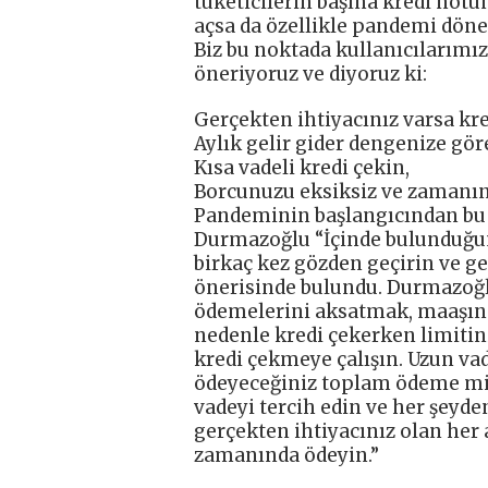
tüketicilerin başına kredi notu
açsa da özellikle pandemi dönem
Biz bu noktada kullanıcılarımız
öneriyoruz ve diyoruz ki:
Gerçekten ihtiyacınız varsa kre
Aylık gelir gider dengenize göre
Kısa vadeli kredi çekin,
Borcunuzu eksiksiz ve zamanın
Pandeminin başlangıcından bu ya
Durmazoğlu “İçinde bulunduğumu
birkaç kez gözden geçirin ve g
önerisinde bulundu. Durmazoğlu
ödemelerini aksatmak, maaşın h
nedenle kredi çekerken limitini
kredi çekmeye çalışın. Uzun vad
ödeyeceğiniz toplam ödeme mi
vadeyi tercih edin ve her şeyd
gerçekten ihtiyacınız olan her
zamanında ödeyin.”