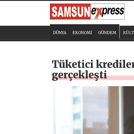
DÜNYA
EKONOMİ
GÜNDEM
KÜLT
Tüketici kredile
gerçekleşti