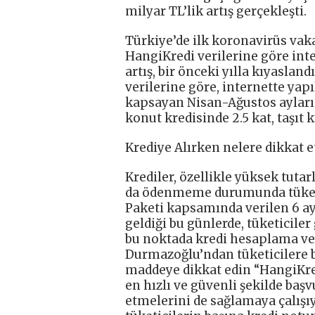
milyar TL’lik artış gerçekleşti.
Türkiye’de ilk koronavirüs va
HangiKredi verilerine göre int
artış, bir önceki yılla kıyasla
verilerine göre, internette ya
kapsayan Nisan-Ağustos ayların
konut kredisinde 2.5 kat, taşıt k
Krediye Alırken nelere dikkat 
Krediler, özellikle yüksek tuta
da ödenmeme durumunda tüketici
Paketi kapsamında verilen 6 a
geldiği bu günlerde, tüketiciler
bu noktada kredi hesaplama ve 
Durmazoğlu’ndan tüketicilere bi
maddeye dikkat edin “HangiKred
en hızlı ve güvenli şekilde baş
etmelerini de sağlamaya çalışıy