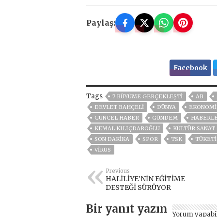
Paylaş:
Facebook
Tags
7 BÜYÜME GERÇEKLEŞTI
AB
DEVLET BAHÇELİ
DÜNYA
EKONOMİ
GÜNCEL HABER
GÜNDEM
HABERL
KEMAL KILIÇDAROĞLU
KÜLTÜR SANAT
SON DAKIKA
SPOR
TSK
TÜKETI
VIRÜS
Previous
HALİLİYE’NİN EĞİTİME
DESTEĞİ SÜRÜYOR
Bir yanıt yazın
Yorum yapabi