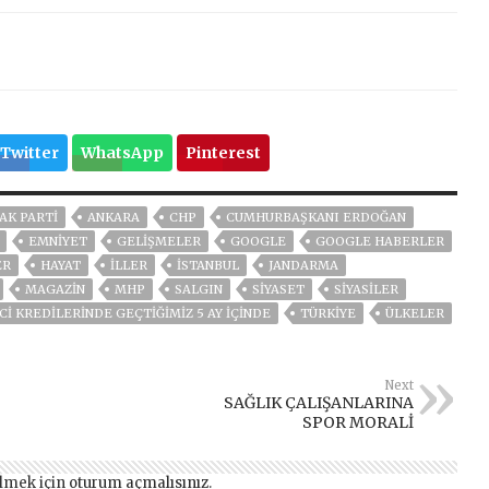
Twitter
WhatsApp
Pinterest
AK PARTİ
ANKARA
CHP
CUMHURBAŞKANI ERDOĞAN
EMNİYET
GELIŞMELER
GOOGLE
GOOGLE HABERLER
ER
HAYAT
İLLER
ISTANBUL
JANDARMA
MAGAZİN
MHP
SALGIN
SİYASET
SİYASİLER
CI KREDILERINDE GEÇTIĞIMIZ 5 AY IÇINDE
TÜRKİYE
ÜLKELER
Next
SAĞLIK ÇALIŞANLARINA
SPOR MORALİ
lmek için
oturum açmalısınız
.