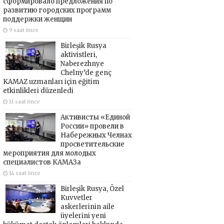
сформировало предложения по
развитию городских программ
поддержки женщин
9 saat önce
Birleşik Rusya
aktivistleri,
Naberezhnye
Chelny’de genç
KAMAZ uzmanları için eğitim
etkinlikleri düzenledi
11 saat önce
Активисты «Единой
России» провели в
Набережных Челнах
просветительские
мероприятия для молодых
специалистов КАМАЗа
14 saat önce
Birleşik Rusya, Özel
Kuvvetler
askerlerinin aile
üyelerini yeni