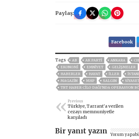
Paylaş:
Facebook
Tags
AB
AK PARTİ
ANKARA
CH
EKONOMİ
EMNİYET
GELIŞMELER
HABERLER
HAYAT
İLLER
ISTAN
MAGAZİN
MHP
SALGIN
SİYASE
TRT HABER CILO DAĞI'NDA OPERASYON B
Previous
Türkiye, Tarrant’a verilen
cezayı memnuniyetle
karşıladı
Bir yanıt yazın
Yorum yapabi