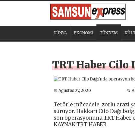
DÜNYA
EKONOMİ
GÜNDEM
KÜLT
TRT Haber Cilo 
📅 Ağustos 27, 2020
📂 
Terörle mücadele, zorlu arazi 
sürüyor. Hakkari Cilo Dağı böl
son operasyonuna TRT Haber eki
KAYNAK:TRT HABER