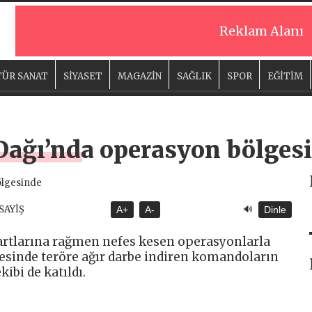
Reklam Alanı
ÜR SANAT
SİYASET
MAGAZİN
SAĞLIK
SPOR
EĞİTİM
Dağı’nda operasyon bölges
🔊
ASAYİŞ
A+
A-
Dinle
şartlarına rağmen nefes kesen operasyonlarla
gesinde teröre ağır darbe indiren komandoların
bi de katıldı.