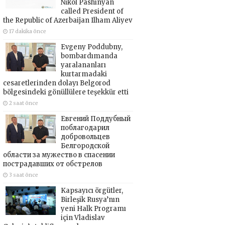
Nikol Pashinyan
called President of
the Republic of Azerbaijan Ilham Aliyev
17 dakika önce
Evgeny Poddubny,
bombardımanda
yaralananları
kurtarmadaki
cesaretlerinden dolayı Belgorod
bölgesindeki gönüllülere teşekkür etti
2 saat önce
Евгений Поддубный
поблагодарил
добровольцев
Белгородской
области за мужество в спасении
пострадавших от обстрелов
3 saat önce
Kapsayıcı örgütler,
Birleşik Rusya’nın
yeni Halk Programı
için Vladislav