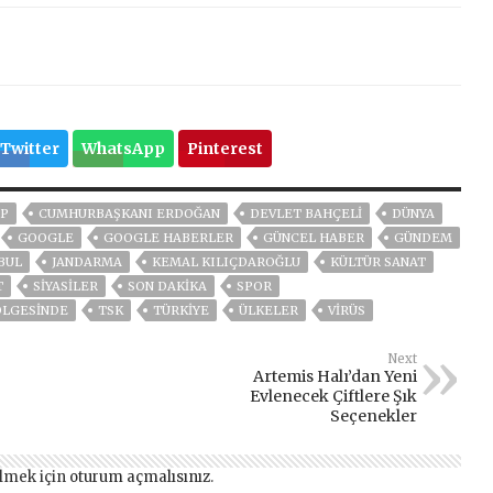
Twitter
WhatsApp
Pinterest
P
CUMHURBAŞKANI ERDOĞAN
DEVLET BAHÇELİ
DÜNYA
GOOGLE
GOOGLE HABERLER
GÜNCEL HABER
GÜNDEM
BUL
JANDARMA
KEMAL KILIÇDAROĞLU
KÜLTÜR SANAT
T
SİYASİLER
SON DAKIKA
SPOR
ÖLGESINDE
TSK
TÜRKİYE
ÜLKELER
VIRÜS
Next
Artemis Halı’dan Yeni
Evlenecek Çiftlere Şık
Seçenekler
lmek için
oturum açmalısınız
.