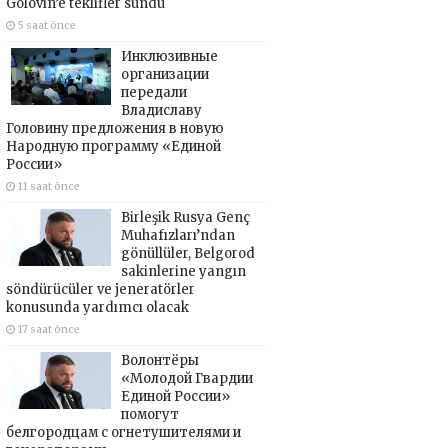
Golovin’e teklifler sundu
5 saat önce
Инклюзивные
организации
передали
Владиславу
Головину предложения в новую
Народную программу «Единой
России»
11 saat önce
Birleşik Rusya Genç
Muhafızları’ndan
gönüllüler, Belgorod
sakinlerine yangın
söndürücüler ve jeneratörler
konusunda yardımcı olacak
17 saat önce
Волонтёры
«Молодой Гвардии
Единой России»
помогут
белгородцам с огнетушителями и