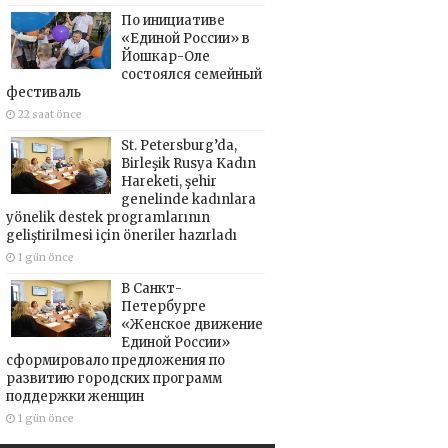
По инициативе
«Единой России» в
Йошкар-Оле
состоялся семейный
фестиваль
22 saat önce
St. Petersburg’da,
Birleşik Rusya Kadın
Hareketi, şehir
genelinde kadınlara
yönelik destek programlarının
geliştirilmesi için öneriler hazırladı
1 gün önce
В Санкт-
Петербурге
«Женское движение
Единой России»
сформировало предложения по
развитию городских программ
поддержки женщин
1 gün önce