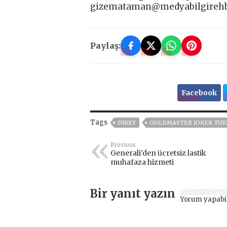
gizemataman@medyabilgirehb
Paylaş:
Facebook
Tags
DIKEY
GOLDMASTER JOKER TUR
Previous
Generali’den ücretsiz lastik
muhafaza hizmeti
Bir yanıt yazın
Yorum yapabi