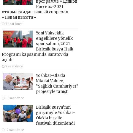
программе «Единой
России»-2021
открылся адаптивный спортзал
«Новая высота»
7 saat önce
Yeni Yükseklik
engellilere yönelik
spor salonu, 2021
Birleşik Rusya Halk
Programı kapsamında Saratov’da
açıldı
9 saat önce
Yoshkar-Ola’da
Nikolai Valuev,
“Sağlıklı Cumhuriyet”
projesiyle tanıştı
13 saat önce
Birleşik Rusya’nın
girişimiyle Yoshkar-
Ola’da bir aile
festivali düzenlendi
19 saat önce