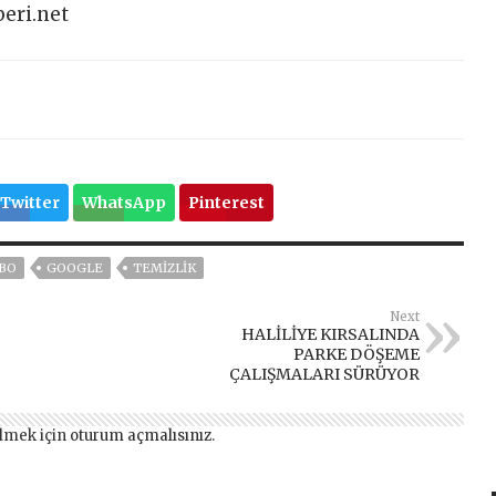
eri.net
Twitter
WhatsApp
Pinterest
BO
GOOGLE
TEMIZLIK
Next
HALİLİYE KIRSALINDA
PARKE DÖŞEME
ÇALIŞMALARI SÜRÜYOR
lmek için
oturum açmalısınız
.