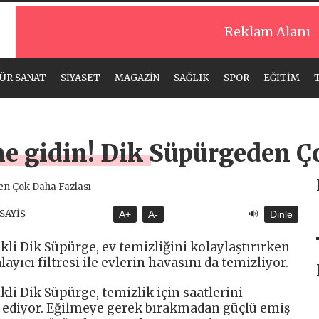
Reklam Alanı
ÜR SANAT
SİYASET
MAGAZİN
SAĞLIK
SPOR
EĞİTİM
ne gidin! Dik Süpürgeden Ç
🔊
ASAYİŞ
A+
A-
Dinle
li Dik Süpürge, ev temizliğini kolaylaştırırken
ayıcı filtresi ile evlerin havasını da temizliyor.
li Dik Süpürge, temizlik için saatlerini
ediyor. Eğilmeye gerek bırakmadan güçlü emiş