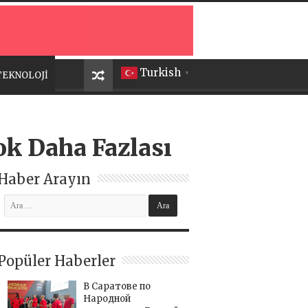
Turkish
TEKNOLOJİ
▼
ok Daha Fazlası
Haber Arayın
Popüler Haberler
В Саратове по
Народной