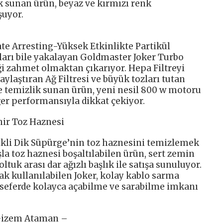
 sunan ürün, beyaz ve kırmızı renk
şuyor.
ate Arresting-Yüksek Etkinlikte Partikül
ozları bile yakalayan Goldmaster Joker Turbo
ği zahmet olmaktan çıkarıyor. Hepa Filtreyi
aylaştıran Ağ Filtresi ve büyük tozları tutan
ne temizlik sunan ürün, yeni nesil 800 w motoru
er performansıyla dikkat çekiyor.
nir Toz Haznesi
ikli Dik Süpürge’nin toz haznesini temizlemek
şla toz haznesi boşaltılabilen ürün, sert zemin
ltuk arası dar ağızlı başlık ile satışa sunuluyor.
k kullanılabilen Joker, kolay kablo sarma
k seferde kolayca açabilme ve sarabilme imkanı
– Gizem Ataman –