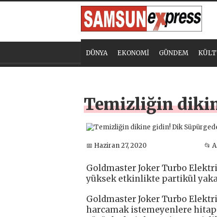
DÜNYA
EKONOMİ
GÜNDEM
KÜLT
Temizliğin diki
📅 Haziran 27, 2020
📂 
Goldmaster Joker Turbo Elektrik
yüksek etkinlikte partikül yakal
Goldmaster Joker Turbo Elektrik
harcamak istemeyenlere hitap 