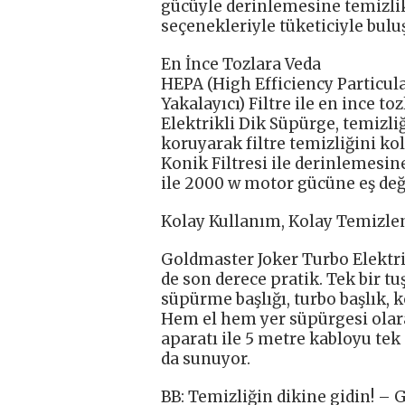
gücüyle derinlemesine temizlik
seçenekleriyle tüketiciyle bulu
En İnce Tozlara Veda
HEPA (High Efficiency Particul
Yakalayıcı) Filtre ile en ince t
Elektrikli Dik Süpürge, temizli
koruyarak filtre temizliğini kol
Konik Filtresi ile derinlemesi
ile 2000 w motor gücüne eş değ
Kolay Kullanım, Kolay Temizle
Goldmaster Joker Turbo Elektr
de son derece pratik. Tek bir tu
süpürme başlığı, turbo başlık, ko
Hem el hem yer süpürgesi olara
aparatı ile 5 metre kabloyu te
da sunuyor.
BB: Temizliğin dikine gidin! 