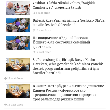
Yoshkar-Ola’da Nikolai Valuev, “Sağlıklı
Cumhuriyet” projesiyle tanıştı
3 saat önce
Birleşik Rusya’nın girişimiyle Yoshkar-Ola’da
bir aile festivali düzenlendi
10 saat önce
По инициативе «Единой России» в
Йошкар-Оле состоялся семейный
фестиваль
12 saat önce
St. Petersburg’da, Birleşik Rusya Kadın
Hareketi, şehir genelinde kadınlara yönelik
destek programlarının geliştirilmesi için
öneriler hazırladı
15 saat önce
В Санкт-Петербурге «Женское движение
Единой России» сформировало
предложения по развитию городских
программ поддержки женщин
16 saat önce