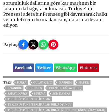
sorumluluk dallarına göre kar marjının bir
kısmını da bağışta bulunacak. Türkiye’nin
Prensesi adeta bir Prenses gibi davranarak halkı
ve milleti için durmadan çalışmalarına devam
ediyor.
Paylaş:
Facebook
Twitter
WhatsApp
Pinterest
Tags
BURSA
GÜLAY KILIÇ
GÜNDEM
HABER
ISTANBUL
PRENSES
PRENSES GÜLAY KILIÇ
SANAT.DÜNYA
SINEMA
SON DAKIKA
TEKLIF ÜSTÜNE TEKLIF ALAN
TEKLIF ÜSTÜNE TEKLIF ALAN ÜNLÜ OYUNCU
TEKLIF ÜSTÜNE TEKLIF ALAN ÜNLÜ OYUNCU PRENSES GÜLAY KILIÇ