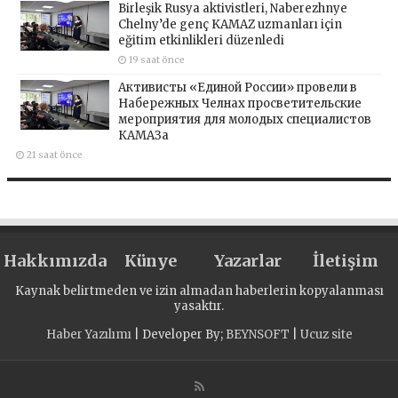
Birleşik Rusya aktivistleri, Naberezhnye
Chelny’de genç KAMAZ uzmanları için
eğitim etkinlikleri düzenledi
19 saat önce
Активисты «Единой России» провели в
Набережных Челнах просветительские
мероприятия для молодых специалистов
КАМАЗа
21 saat önce
Hakkımızda
Künye
Yazarlar
İletişim
Kaynak belirtmeden ve izin almadan haberlerin kopyalanması
yasaktır.
Haber Yazılımı
| Developer By;
BEYNSOFT
|
Ucuz site