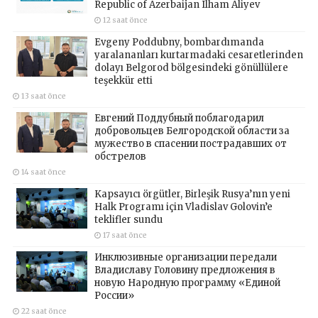
Republic of Azerbaijan Ilham Aliyev
12 saat önce
Evgeny Poddubny, bombardımanda
yaralananları kurtarmadaki cesaretlerinden
dolayı Belgorod bölgesindeki gönüllülere
teşekkür etti
13 saat önce
Евгений Поддубный поблагодарил
добровольцев Белгородской области за
мужество в спасении пострадавших от
обстрелов
14 saat önce
Kapsayıcı örgütler, Birleşik Rusya’nın yeni
Halk Programı için Vladislav Golovin’e
teklifler sundu
17 saat önce
Инклюзивные организации передали
Владиславу Головину предложения в
новую Народную программу «Единой
России»
22 saat önce