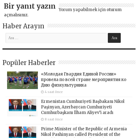
Bir yanıt yazın
Yorum yapabilmek için
oturum
açmalısınız
.
Haber Arayın
Popüler Haberler
«Молодая Гвардия Единой России»
провела по всей стране мероприятия ко
Дню физкультурника
4 saat önce
Ermenistan Cumhuriyeti Başbakanı Nikol
Paşinyan, Azerbaycan Cumhuriyeti
Cumhurbaşkanı İlham Aliyev’i aradı
8 saat önce
Prime Minister of the Republic of Armenia
Nikol Pashinyan called President of the