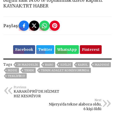
bugün saat 14.00’te toplanmak üzere kapattı.
KAYNAK:TRT HABER
Paylaş:
Facebook
Twitter
WhatsApp
Pinterest
Tags
28 MADDELIK
BARO
EDILDI
KABUL
MADDESI
MDDE
TBMM
TBMM ADALET KOMISYONUNDA
TEKLIFIN 17
Previous
KARAKÖPRÜ’DE HİZMET
HIZ KESMİYOR
Next
Nijerya’da tekne alabora oldu,
6 kişi öldü