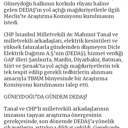
Güneydoğu halkının korkulu rüyası haline
gelen DEDAŞ’ın yol açtığı mağduriyetlerle ilgili
Meclis’te Araştırma Komisyonu kurulmasını
istedi.
CHP İstanbul Milletvekili Av. Mahmut Tanal ve
milletvekili arkadaşları, elektrik kesintileri ve
yüksek faturalarla gündemden düşmeyen Dicle
Elektrik Dağıtım A.Ş.’nin (DEDAŞ), hizmet verdiği
GAP illeri Şanlıurfa, Mardin, Diyarbakır, Batman,
Siirt ve Şırnak’ta yol açtığı mağduriyetlerin tek
tek tespit edilip gerekli tedbirlerin alınması
amacıyla TBMM bünyesinde bir Araştırma
Komisyonu kurulmasını talep etti.
GÜNEYDOĞU’DA GÜNDEM DEDAŞ!
Tanal ve CHP’li milletvekili arkadaşlarının
imzasını taşıyan araştırma önergesinin
gerekçesinde, son dönemde DEDAŞ’a yönelik
şikayetlerin arttığına dikkat çekildi. Gerekçede,