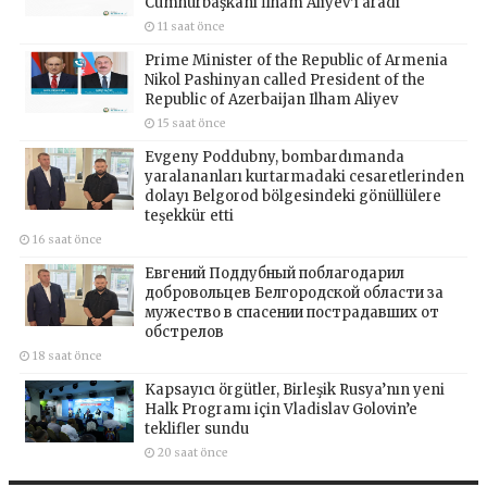
Cumhurbaşkanı İlham Aliyev’i aradı
11 saat önce
Prime Minister of the Republic of Armenia
Nikol Pashinyan called President of the
Republic of Azerbaijan Ilham Aliyev
15 saat önce
Evgeny Poddubny, bombardımanda
yaralananları kurtarmadaki cesaretlerinden
dolayı Belgorod bölgesindeki gönüllülere
teşekkür etti
16 saat önce
Евгений Поддубный поблагодарил
добровольцев Белгородской области за
мужество в спасении пострадавших от
обстрелов
18 saat önce
Kapsayıcı örgütler, Birleşik Rusya’nın yeni
Halk Programı için Vladislav Golovin’e
teklifler sundu
20 saat önce