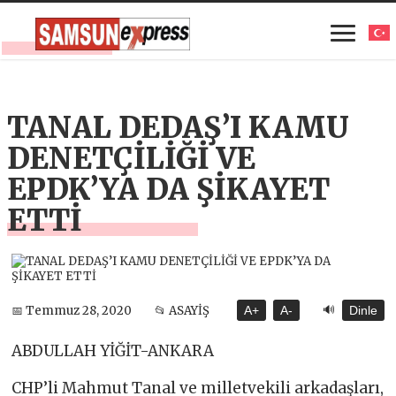
TANAL DEDAŞ’I KAMU
DENETÇİLİĞİ VE
EPDK’YA DA ŞİKAYET
ETTİ
🔊
📅 Temmuz 28, 2020
📂 ASAYİŞ
A+
A-
Dinle
ABDULLAH YİĞİT-ANKARA
CHP’li Mahmut Tanal ve milletvekili arkadaşları,