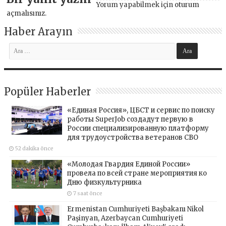
Yorum yapabilmek için
oturum
açmalısınız
.
Haber Arayın
Popüler Haberler
«Единая Россия», ЦБСТ и сервис по поиску
работы SuperJob создадут первую в
России специализированную платформу
для трудоустройства ветеранов СВО
52 dakika önce
«Молодая Гвардия Единой России»
провела по всей стране мероприятия ко
Дню физкультурника
7 saat önce
Ermenistan Cumhuriyeti Başbakanı Nikol
Paşinyan, Azerbaycan Cumhuriyeti