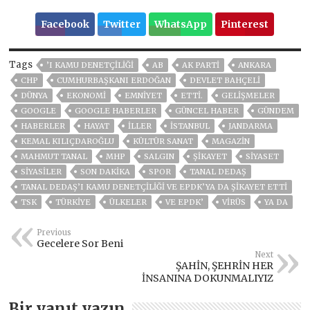
Facebook
Twitter
WhatsApp
Pinterest
Tags
’I KAMU DENETÇİLİĞİ
AB
AK PARTİ
ANKARA
CHP
CUMHURBAŞKANI ERDOĞAN
DEVLET BAHÇELİ
DÜNYA
EKONOMİ
EMNİYET
ETTI.
GELIŞMELER
GOOGLE
GOOGLE HABERLER
GÜNCEL HABER
GÜNDEM
HABERLER
HAYAT
İLLER
ISTANBUL
JANDARMA
KEMAL KILIÇDAROĞLU
KÜLTÜR SANAT
MAGAZİN
MAHMUT TANAL
MHP
SALGIN
ŞİKAYET
SİYASET
SİYASİLER
SON DAKIKA
SPOR
TANAL DEDAŞ
TANAL DEDAŞ’I KAMU DENETÇİLİĞİ VE EPDK’YA DA ŞİKAYET ETTİ
TSK
TÜRKİYE
ÜLKELER
VE EPDK’
VIRÜS
YA DA
Previous
Gecelere Sor Beni
Next
ŞAHİN, ŞEHRİN HER
İNSANINA DOKUNMALIYIZ
Bir yanıt yazın