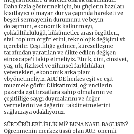
megastructure’u sürekli olarak taramalıdır.
Daha fazla göstermek için, bu güçlerin bazıları
kısıtlayıcı olmayan dünya çapında hareketi ve
beşeri sermayenin durumunu ve beyin
dolaşımını, ekonomik kalkınmayı,
çokkültürlülüğü, hükümetler arası örgütleri,
sivil toplum örgütlerini, teknolojik değişimi vb.
içerebilir. Çeşitliliğe gelince, küreselleşme
tarafından yaratılan ve dikte edilen değişen
etnoscape’i takip etmeliyiz. Etnik, dini, cinsiyet,
yaş, ırk, fiziksel ve zihinsel farklılıkları,
yetenekleri, ekonomik arka planı
vb.yönetmeliyiz. AUE’DE herkes eşit ve eşit
muamele görür. Dikkatimizi, öğrencilerin
pazarda eşit fırsatlara sahip olmalarını ve
çeşitliliğe saygı duymalarını ve değer
vermelerini ve değerini takdir etmelerini
sağlamaya odaklıyoruz.
SÜRDÜRÜLEBİLİRLİK Mİ? BUNA NASIL BAĞLISIN?
Öğrenmenin merkez üssü olan AUE, önemli