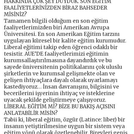
HAKKINDA ÇOK ŞEY DUYDUK. SON EĞİTİM
FAALİYETLERİNİZDEN BİRAZ BAHSEDER
MİSİNİZ?
Tamamen bilgili olduğum en son eğitim
faaliyetlerimizden biri Amerikan Avrupa
Üniversitesi. En son Amerikan Eğitim tarzını
uygulayan küresel bir kalite eğitim kurumudur.
Liberal eğitimi takip eden öğrenci odaklı bir
tesistir. AUE’DE faaliyetlerimizi eğitimin
kurumsallaştırılmasına dayandırdık ve bu
sayede üniversitenin politikalarını çok uluslu
şirketlerin ve kurumsal gelişmekte olan ve
gelişen ihtiyaçlara dayalı olarak uyarlamayı
kastediyoruz… İnsan davranışını, bilgisini ve
becerilerini işyerinin ihtiyaç ve isteklerine
uyacak şekilde geliştirmeye çalışıyoruz.
LİBERAL EĞİTİM Mİ? BİZE BU BAKIŞ AÇISINI
ANLATABİLİR MİSİN?
Tabii ki, liberal eğitim, özgür (Latince: liber) bir
insanın yetiştirilmesine uygun bir sistem veya
eğitim yönü olarak özetlenebilir. Bireyleri geniş