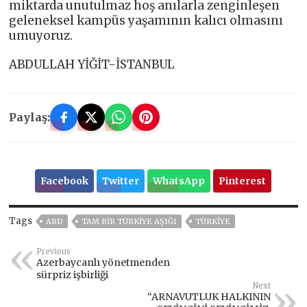
miktarda unutulmaz hoş anılarla zenginleşen
geleneksel kampüs yaşamının kalıcı olmasını
umuyoruz.
ABDULLAH YİĞİT-İSTANBUL
Paylaş:
Facebook
Twitter
WhatsApp
Pinterest
Tags
ABD
TAM BİR TÜRKİYE AŞIĞI
TÜRKİYE
Previous
Azerbaycanlı yönetmenden
sürpriz işbirliği
Next
“ARNAVUTLUK HALKININ