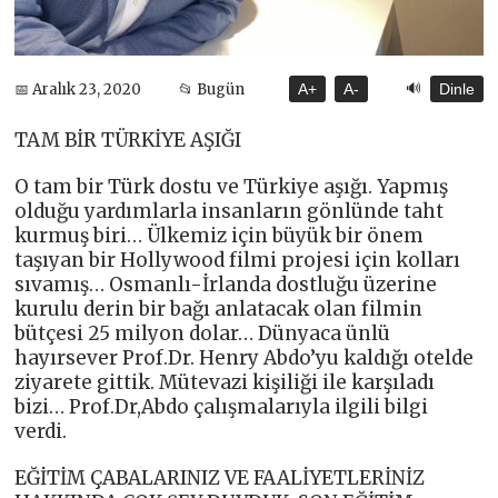
🔊
📅 Aralık 23, 2020
📂 Bugün
A+
A-
Dinle
TAM BİR TÜRKİYE AŞIĞI
O tam bir Türk dostu ve Türkiye aşığı. Yapmış
olduğu yardımlarla insanların gönlünde taht
kurmuş biri… Ülkemiz için büyük bir önem
taşıyan bir Hollywood filmi projesi için kolları
sıvamış… Osmanlı-İrlanda dostluğu üzerine
kurulu derin bir bağı anlatacak olan filmin
bütçesi 25 milyon dolar… Dünyaca ünlü
hayırsever Prof.Dr. Henry Abdo’yu kaldığı otelde
ziyarete gittik. Mütevazi kişiliği ile karşıladı
bizi… Prof.Dr,Abdo çalışmalarıyla ilgili bilgi
verdi.
EĞİTİM ÇABALARINIZ VE FAALİYETLERİNİZ