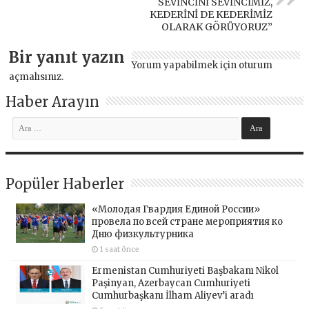
SEVİNCİNİ SEVİNCİMİZ,
KEDERİNİ DE KEDERİMİZ
OLARAK GÖRÜYORUZ”
Bir yanıt yazın
Yorum yapabilmek için
oturum
açmalısınız
.
Haber Arayın
Popüler Haberler
«Молодая Гвардия Единой России»
провела по всей стране мероприятия ко
Дню физкультурника
1 saat önce
Ermenistan Cumhuriyeti Başbakanı Nikol
Paşinyan, Azerbaycan Cumhuriyeti
Cumhurbaşkanı İlham Aliyev’i aradı