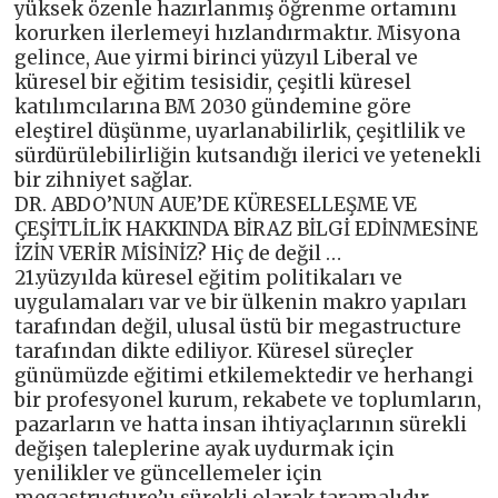
yüksek özenle hazırlanmış öğrenme ortamını
korurken ilerlemeyi hızlandırmaktır. Misyona
gelince, Aue yirmi birinci yüzyıl Liberal ve
küresel bir eğitim tesisidir, çeşitli küresel
katılımcılarına BM 2030 gündemine göre
eleştirel düşünme, uyarlanabilirlik, çeşitlilik ve
sürdürülebilirliğin kutsandığı ilerici ve yetenekli
bir zihniyet sağlar.
DR. ABDO’NUN AUE’DE KÜRESELLEŞME VE
ÇEŞİTLİLİK HAKKINDA BİRAZ BİLGİ EDİNMESİNE
İZİN VERİR MİSİNİZ? Hiç de değil …
21.yüzyılda küresel eğitim politikaları ve
uygulamaları var ve bir ülkenin makro yapıları
tarafından değil, ulusal üstü bir megastructure
tarafından dikte ediliyor. Küresel süreçler
günümüzde eğitimi etkilemektedir ve herhangi
bir profesyonel kurum, rekabete ve toplumların,
pazarların ve hatta insan ihtiyaçlarının sürekli
değişen taleplerine ayak uydurmak için
yenilikler ve güncellemeler için