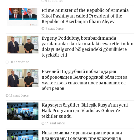
5 saat önce
Prime Minister of the Republic of Armenia
Nikol Pashinyan called President of the
Republic of Azerbaijan Ilham Aliyev
9 saat önce
Evgeny Poddubny, bombardımanda
yaralananları kurtarmadaki cesaretlerinden
dolayı Belgorod bölgesindeki gönüllülere
teşekkür etti
10 saat önce
Евгений Поддубный поблагодарил
добровольцев Белгородской области за
мужество в спасении пострадавших от
обстрелов
11 saat önce
Kapsayıcı örgütler, Birleşik Rusya’nın yeni
Halk Programı için Vladislav Golovin’e
teklifler sundu
14 saat önce
Инклюзивные организации передали
Владиславу Головину предложения в