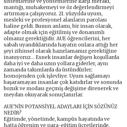
sistemlerine ve yöntemlerine karşı merakı,
mantığı, muhakemeyi ve öz değerlendirmeyi
artırmaya çalışıyoruz. 21. yüzyılda uyum,
mesleki ve profesyonel alanların parolası
haline geldi. Bunun anlamı, bir insan olarak,
adapte olmak için eğitilmiş ve donanımlı
olmanız gerektiğidir. AUE öğrencilerini, her
sabah uyandıklarında hayatın onlara attığı her
şeyi zihinsel olarak hazırlamamız gerektiğine
inanıyoruz… Esnek insanlar değişen koşullarda
daha iyi ve daha uzun yollara giderler, aynı
zamanda takımlarda da üstündürler;
homojenden çok işlevliye. Uyum sağlamayı
başaramayan insanlar çok katıdırlar ve sonunda
bozuk ve modası geçmiş değişime direnerek ve
meydan okuyarak sonuçlanırlar.
AUE’NİN POTANSİYEL ADAYLARI İÇİN SÖZÜNÜZ
NEDİR?
Eğitimde, yönetimde, kampüs hayatında ve
hatta öğrenim ve para-eğitim ücretlerinde,