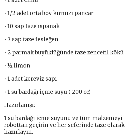
• 1 adet elma
• 1/2 adet orta boy kırmızı pancar
• 10 sap taze ıspanak
• 7 sap taze fesleğen
• 2 parmak büyüklüğünde taze zencefil kökü
• ½ limon
• 1 adet kereviz sapı
• 1 su bardağı içme suyu ( 200 cc)
Hazırlanışı:
1 su bardağı içme suyunu ve tüm malzemeyi
robottan geçirin ve her seferinde taze olarak
hazırlayın.