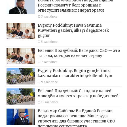
Волонтёры «Молодой Гвардии Единой
России» помогут белгородцам с
огнетушителями и генераторами
3 saat önce
Evgeny Poddubny: Hava Savunma
Kuvvetleri gazileri, ülkeyi değiştirecek
güçtür
5 saat önce
Евгений Поддубный: Ветераны СВО — это
та сила, которая изменит страну
7 saat önce
Evgeny Poddubny: Bugün gençlerimiz,
kazananların karakterini şekillendiriyor
9 saat önce
Евгений Поддубный: Сегодня у нашей
молодёжи куётся характер победителей
11 saat önce
Владимир Сайбель: В «Единой России»
поддерживают решение Минтруда
упростить для бывших участников СВО
получение соцконтракта