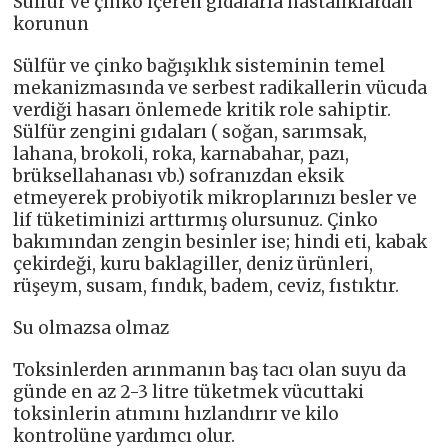
Sülfür ve çinko içeren gıdalarla hastalıklardan
korunun
Sülfür ve çinko bağışıklık sisteminin temel
mekanizmasında ve serbest radikallerin vücuda
verdiği hasarı önlemede kritik role sahiptir.
Sülfür zengini gıdaları ( soğan, sarımsak,
lahana, brokoli, roka, karnabahar, pazı,
brüksellahanası vb.) sofranızdan eksik
etmeyerek probiyotik mikroplarınızı besler ve
lif tüketiminizi arttırmış olursunuz. Çinko
bakımından zengin besinler ise; hindi eti, kabak
çekirdeği, kuru baklagiller, deniz ürünleri,
rüşeym, susam, fındık, badem, ceviz, fıstıktır.
Su olmazsa olmaz
Toksinlerden arınmanın baş tacı olan suyu da
günde en az 2-3 litre tüketmek vücuttaki
toksinlerin atımını hızlandırır ve kilo
kontrolüne yardımcı olur.