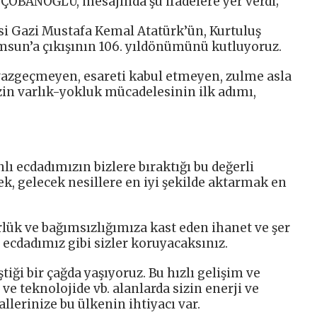
ÇOBANOĞLU, mesajında şu ifadelere yer verdi;
i Gazi Mustafa Kemal Atatürk’ün, Kurtuluş
msun’a çıkışının 106. yıldönümünü kutluyoruz.
 vazgeçmeyen, esareti kabul etmeyen, zulme asla
in varlık-yokluk mücadelesinin ilk adımı,
.
lı ecdadımızın bizlere bıraktığı bu değerli
k, gelecek nesillere en iyi şekilde aktarmak en
lük ve bağımsızlığımıza kast eden ihanet ve şer
ı ecdadımız gibi sizler koruyacaksınız.
ştiği bir çağda yaşıyoruz. Bu hızlı gelişim ve
ve teknolojide vb. alanlarda sizin enerji ve
llerinize bu ülkenin ihtiyacı var.