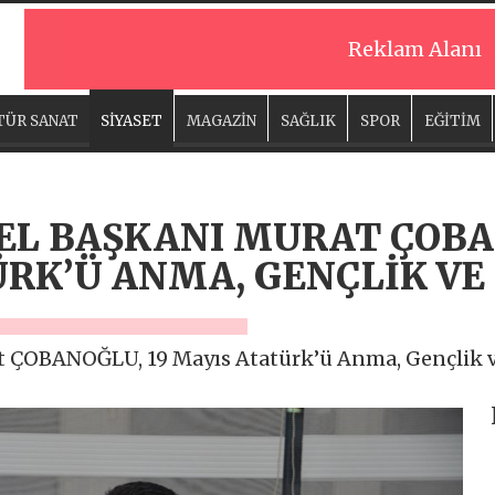
Reklam Alanı
TÜR SANAT
SİYASET
MAGAZİN
SAĞLIK
SPOR
EĞİTİM
NEL BAŞKANI MURAT ÇOB
ÜRK’Ü ANMA, GENÇLİK VE
t ÇOBANOĞLU, 19 Mayıs Atatürk’ü Anma, Gençlik v