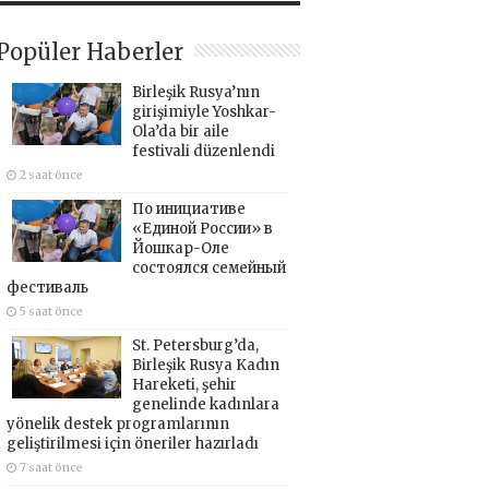
Popüler Haberler
Birleşik Rusya’nın
girişimiyle Yoshkar-
Ola’da bir aile
festivali düzenlendi
2 saat önce
По инициативе
«Единой России» в
Йошкар-Оле
состоялся семейный
фестиваль
5 saat önce
St. Petersburg’da,
Birleşik Rusya Kadın
Hareketi, şehir
genelinde kadınlara
yönelik destek programlarının
geliştirilmesi için öneriler hazırladı
7 saat önce