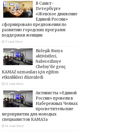
В Санкт-
Петербурге
«Женское движение
Единой России»
сформировало предложения по
развитию городских программ
поддержки женщин
9 saat önce
Birleşik Rusya
aktivistleri,
Naberezhnye
Chelny’de genç
KAMAZ uzmanları için eğitim
etkinlikleri düzenledi
11 saat önce
Активисты «Единой
России» провели в
Набережных Челнах
просветительские
мероприятия для молодых
специалистов КАМАЗа
14 saat önce