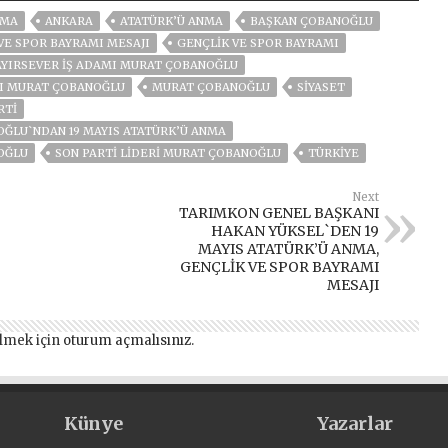
NMA
ANKARA
ATATÜRK’Ü ANMA
BAŞKAN ÇOBANOĞLU
VE SPOR BAYRAMI MESAJI
GENÇLIK VE SPOR BAYRAMI
YIRSEVER IŞ ADAMI MURAT ÇOBANOĞLU
NI MURAT ÇOBANOĞLU
MURAT ÇOBANOĞLU
SİYASET
RTI
OĞLU`NDAN 19 MAYIS ATATÜRK’Ü ANMA
OĞLU
SON PARTI LIDERI MURAT ÇOBANOĞLU
TÜRKİYE
Next
TARIMKON GENEL BAŞKANI
HAKAN YÜKSEL`DEN 19
MAYIS ATATÜRK’Ü ANMA,
GENÇLİK VE SPOR BAYRAMI
MESAJI
lmek için
oturum açmalısınız
.
Künye
Yazarlar