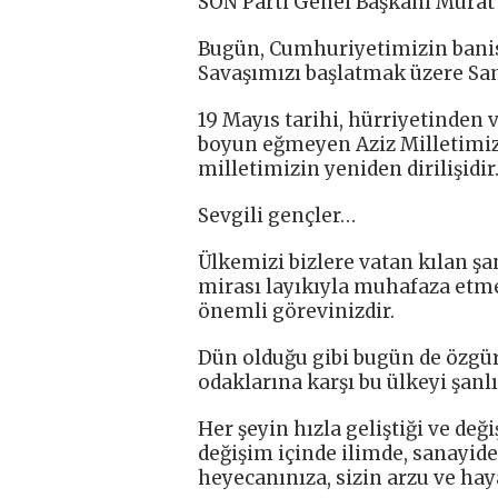
SON Parti Genel Başkanı Murat 
Bugün, Cumhuriyetimizin banis
Savaşımızı başlatmak üzere Sa
19 Mayıs tarihi, hürriyetinden
boyun eğmeyen Aziz Milletimiz
milletimizin yeniden dirilişidir
Sevgili gençler…
Ülkemizi bizlere vatan kılan şan
mirası layıkıyla muhafaza etme
önemli görevinizdir.
Dün olduğu gibi bugün de özgür
odaklarına karşı bu ülkeyi şanl
Her şeyin hızla geliştiği ve deği
değişim içinde ilimde, sanayide 
heyecanınıza, sizin arzu ve haya