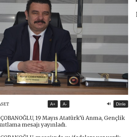
🔊
YASET
A+
A-
Dinle
 ÇOBANOĞLU, 19 Mayıs Atatürk’ü Anma, Gençlik
kutlama mesajı yayınladı.