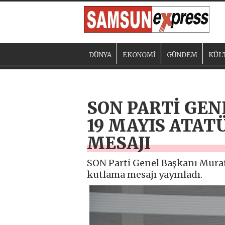
DÜNYA
EKONOMİ
GÜNDEM
KÜL
SON PARTİ GE
19 MAYIS ATAT
MESAJI
SON Parti Genel Başkanı Mura
kutlama mesajı yayınladı.