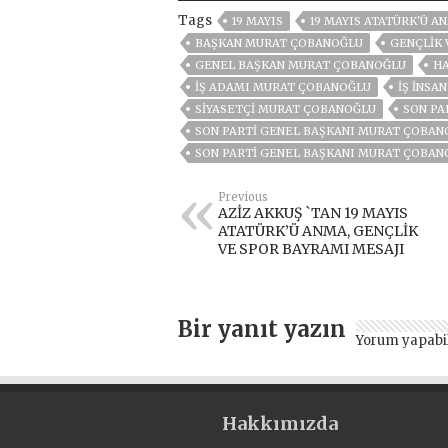
Tags
19 MAYIS
19 MAYIS ATATÜRK'Ü A
BAŞKAN MURAT ÇOBANOĞLU
GENÇLİK 
GENEL BAŞKAN MURAT ÇOBANOĞLU
HA
IŞ ADAMI MURAT ÇOBANOĞLU
IŞ INSA
SIYASETÇI MURAT ÇOBANOĞLU
SON PA
SON PARTİ GENEL BAŞKANI MURAT ÇOBAN
SON PARTI GENEL BAŞKANI MURAT ÇOBAN
Previous
AZİZ AKKUŞ `TAN 19 MAYIS
ATATÜRK’Ü ANMA, GENÇLİK
VE SPOR BAYRAMI MESAJI
Bir yanıt yazın
Yorum yapabi
Hakkımızda