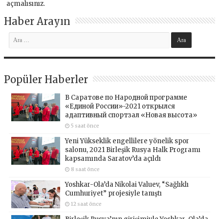
açmalısınız
.
Haber Arayın
Popüler Haberler
В Саратове по Народной программе
«Единой России»-2021 открылся
адаптивный спортзал «Новая высота»
5 saat önce
Yeni Yükseklik engellilere yönelik spor
salonu, 2021 Birleşik Rusya Halk Programı
kapsamında Saratov’da açıldı
8 saat önce
Yoshkar-Ola’da Nikolai Valuev, “Sağlıklı
Cumhuriyet” projesiyle tanıştı
12 saat önce