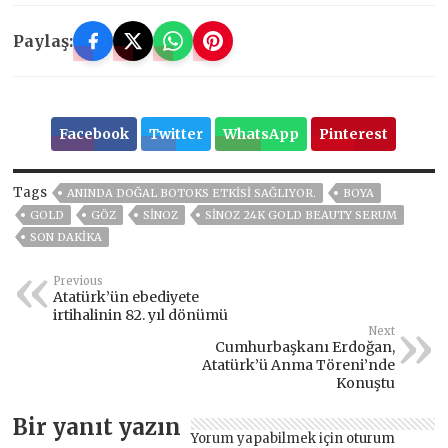
Paylaş:
Facebook
Twitter
WhatsApp
Pinterest
Tags
ANINDA DOĞAL BOTOKS ETKISI SAĞLIYOR.
BOYA
GOLD
GÖZ
SİNOZ
SINOZ 24K GOLD BEAUTY SERUM
SON DAKIKA
Previous
Atatürk’ün ebediyete
irtihalinin 82. yıl dönümü
Next
Cumhurbaşkanı Erdoğan,
Atatürk’ü Anma Töreni’nde
Konuştu
Bir yanıt yazın
Yorum yapabilmek için
oturum