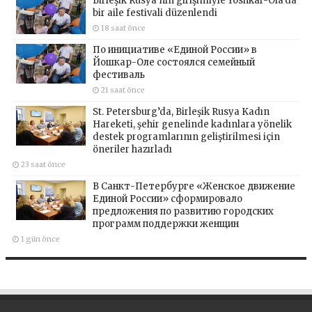
Birleşik Rusya’nın girişimiyle Yoshkar-Ola’da
bir aile festivali düzenlendi
18 saat önce
По инициативе «Единой России» в
Йошкар-Оле состоялся семейный
фестиваль
21 saat önce
St. Petersburg’da, Birleşik Rusya Kadın
Hareketi, şehir genelinde kadınlara yönelik
destek programlarının geliştirilmesi için
öneriler hazırladı
23 saat önce
В Санкт-Петербурге «Женское движение
Единой России» сформировало
предложения по развитию городских
программ поддержки женщин
1 gün önce