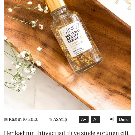
🔊
📅 Kasım 10, 2020
📂 ASAYİŞ
A+
A-
Dinle
Her kadının ihtiyacı ışıltılı ve zinde görünen cilt