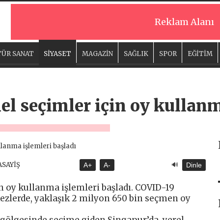
Reklam Alanı
ÜR SANAT
SİYASET
MAGAZİN
SAĞLIK
SPOR
EĞİTİM
el seçimler için oy kullan
🔊
ASAYİŞ
A+
A-
Dinle
n oy kullanma işlemleri başladı. COVID-19
kezlerde, yaklaşık 2 milyon 650 bin seçmen oy
 gölgesinde seçime giden Singapur’da, yerel