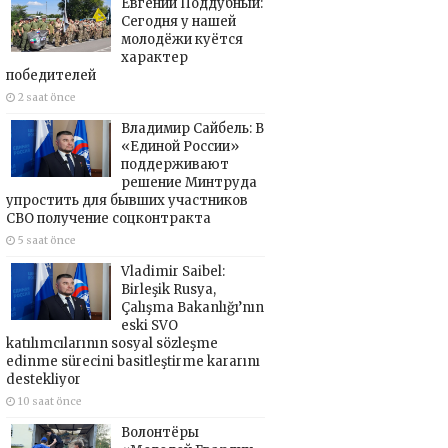
Евгений Поддубный:
Сегодня у нашей
молодёжи куётся
характер
победителей
2 saat önce
Владимир Сайбель: В
«Единой России»
поддерживают
решение Минтруда
упростить для бывших участников
СВО получение соцконтракта
5 saat önce
Vladimir Saibel:
Birleşik Rusya,
Çalışma Bakanlığı’nın
eski SVO
katılımcılarının sosyal sözleşme
edinme sürecini basitleştirme kararını
destekliyor
10 saat önce
Волонтёры