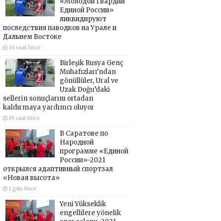
«Молодой Гвардии
Единой России»
ликвидируют
последствия паводков на Урале и
Дальнем Востоке
16 saat önce
Birleşik Rusya Genç
Muhafızları’ndan
gönüllüler, Ural ve
Uzak Doğu’daki
sellerin sonuçlarını ortadan
kaldırmaya yardımcı oluyor
19 saat önce
В Саратове по
Народной
программе «Единой
России»-2021
открылся адаптивный спортзал
«Новая высота»
1 gün önce
Yeni Yükseklik
engellilere yönelik