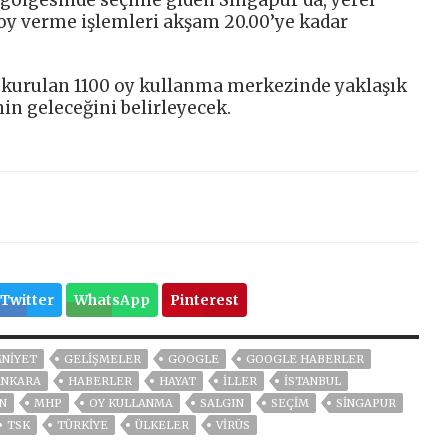
 oy verme işlemleri akşam 20.00’ye kadar
da kurulan 1100 oy kullanma merkezinde yaklaşık
in geleceğini belirleyecek.
Twitter
WhatsApp
Pinterest
NİYET
GELIŞMELER
GOOGLE
GOOGLE HABERLER
ANKARA
HABERLER
HAYAT
İLLER
ISTANBUL
N
MHP
OY KULLANMA
SALGIN
SEÇİM
SİNGAPUR
TSK
TÜRKİYE
ÜLKELER
VIRÜS