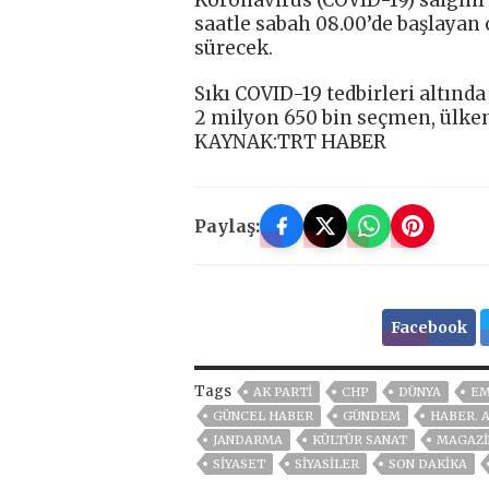
saatle sabah 08.00’de başlayan
sürecek.
Sıkı COVID-19 tedbirleri altın
2 milyon 650 bin seçmen, ülken
KAYNAK:TRT HABER
Paylaş:
Facebook
Tags
AK PARTİ
CHP
DÜNYA
EM
GÜNCEL HABER
GÜNDEM
HABER. 
JANDARMA
KÜLTÜR SANAT
MAGAZİ
SİYASET
SİYASİLER
SON DAKIKA