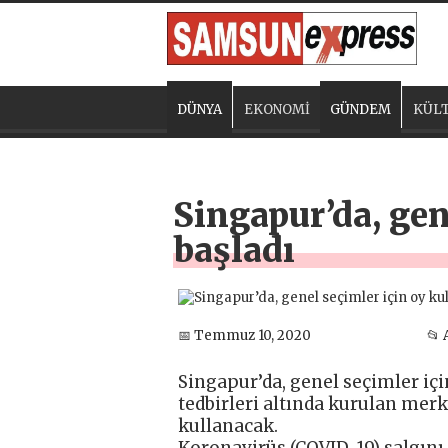
DÜNYA
EKONOMİ
GÜNDEM
KÜLT
Singapur’da, gen
başladı
📅 Temmuz 10, 2020
📂 
Singapur’da, genel seçimler içi
tedbirleri altında kurulan mer
kullanacak.
Koronavirüs (COVID-19) salgını