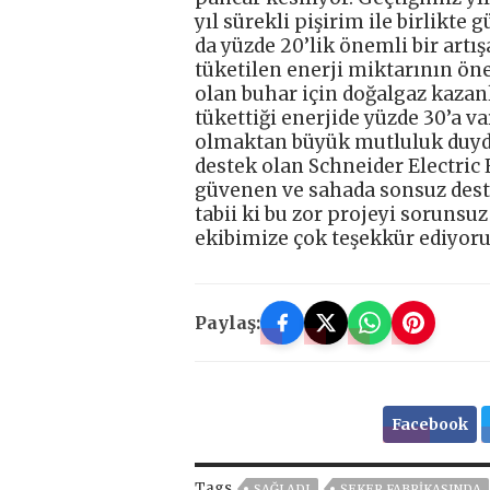
yıl sürekli pişirim ile birlikte
da yüzde 20’lik önemli bir artışa
tüketilen enerji miktarının öne
olan buhar için doğalgaz kazanla
tükettiği enerjide yüzde 30’a v
olmaktan büyük mutluluk duydu
destek olan Schneider Electric E
güvenen ve sahada sonsuz dest
tabii ki bu zor projeyi sorunsu
ekibimize çok teşekkür ediyoru
Paylaş:
Facebook
Tags
SAĞLADI
ŞEKER FABRIKASINDA