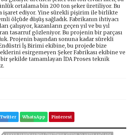
 günlük ortalama bin 200 ton şeker üretiliyor. Bu
 işaret ediyor. Yine sürekli pişirim ile birlikte
mli ölçüde düşüş sağladık. Fabrikanın ihtiyacı
rı çalışıyor, kazanların geçen yıl ve bu yıl
aran tasarruf gözleniyor. Bu projenin bir parçası
k. Projenin başından sonuna kadar sürekli
ndüstri İş Birimi ekibine, bu projede bize
eklerini esirgemeyen Şeker Fabrikası ekibine ve
z bir şekilde tamamlayan İDA Proses teknik
z.
Twitter
WhatsApp
Pinterest
ŞEKER FABRIKASINDA ÜRETIMDE YÜZDE 20 ARTIŞ SAĞLADI