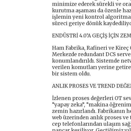
minimize ederek sürekli ve oran
kurutma aşaması da özenle hazı
işlemin yeni kontrol algoritma
süreci geriye dönük kaydediliyo
ENDÜSTRİ 4.0’A GEÇİŞ İÇİN ZE
Ham Fabrika, Rafineri ve Kireç 
Merkezde redundant DCS serverl
konumlandırıldı. Sistemde netw
verilen komutları yerine getir
bir sistem oldu.
ANLIK PROSES VE TREND DEĞE
İzlenen proses değerleri OT se
“yapay zeka”, “makina öğrenimi
zemin hazırlandı. Fabrikanın h
web üzerinden anlık proses ve t
cep telefonlarından ulaşım sağl
pancar kesiliyor. Geçtiğimiz yıl