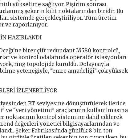
tılı yükseltme sağlıyor. Pişirim sonrası
rlanmış şekerin kilit noktalarından biridir. Bu
ları sistemde gerçekleştiriliyor. Tüm üretim
r ve raporlanıyor.
MİN HAZIRLANDI
Ocağı’na birer çift redundant M580 kontrolcü,
ar ve kontrol odalarında operatör istasyonları
ork, ring topolojide kuruldu. Dolayısıyla
ebilme yeteneğiyle, “emre amadeliği” çok yüksek
RLERİ İZLENEBİLİYOR
viyesinden BT seviyesine dönüştürülerek ileride
” ve “veri yönetimi” araçlarının kullanılmasına
er noktasının kontrol sistemine dahil edilerek
rend değerleri yönetici bilgisayarlarından ve
andı. Şeker Fabrikası’nda günlük 8 bin ton
 bu girdiyle üretilen şeker bin ton civarı iken, bu