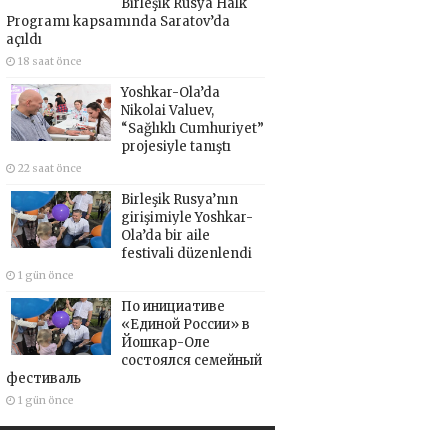
Birleşik Rusya Halk
Programı kapsamında Saratov’da
açıldı
18 saat önce
Yoshkar-Ola’da
Nikolai Valuev,
“Sağlıklı Cumhuriyet”
projesiyle tanıştı
22 saat önce
Birleşik Rusya’nın
girişimiyle Yoshkar-
Ola’da bir aile
festivali düzenlendi
1 gün önce
По инициативе
«Единой России» в
Йошкар-Оле
состоялся семейный
фестиваль
1 gün önce