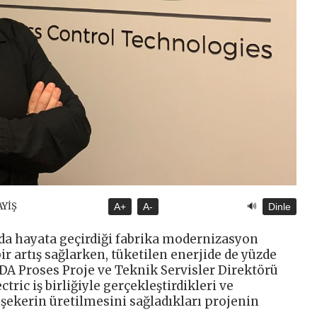
🔊
AYİŞ
A+
A-
Dinle
nda hayata geçirdiği fabrika modernizasyon
ir artış sağlarken, tüketilen enerjide de yüzde
İDA Proses Proje ve Teknik Servisler Direktörü
ric iş birliğiyle gerçekleştirdikleri ve
i şekerin üretilmesini sağladıkları projenin