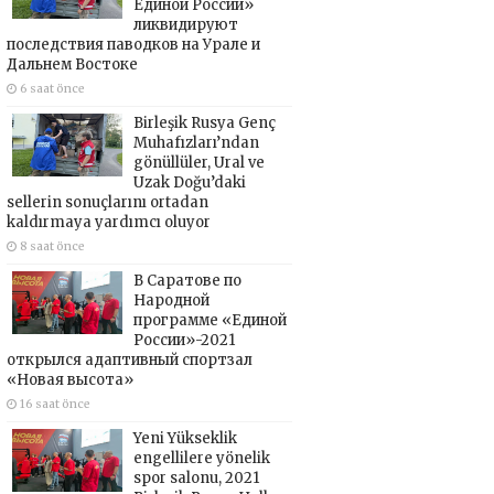
Единой России»
ликвидируют
последствия паводков на Урале и
Дальнем Востоке
6 saat önce
Birleşik Rusya Genç
Muhafızları’ndan
gönüllüler, Ural ve
Uzak Doğu’daki
sellerin sonuçlarını ortadan
kaldırmaya yardımcı oluyor
8 saat önce
В Саратове по
Народной
программе «Единой
России»-2021
открылся адаптивный спортзал
«Новая высота»
16 saat önce
Yeni Yükseklik
engellilere yönelik
spor salonu, 2021