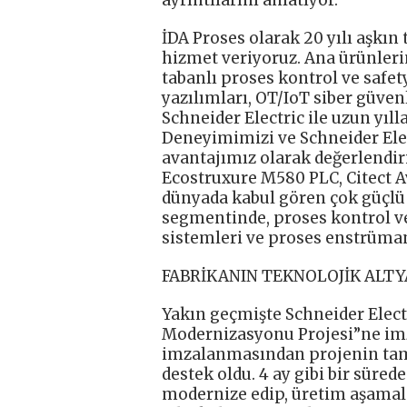
İDA Proses olarak 20 yılı aşk
hizmet veriyoruz. Ana ürünleri
tabanlı proses kontrol ve safet
yazılımları, OT/IoT siber güve
Schneider Electric ile uzun yıl
Deneyimimizi ve Schneider Elec
avantajımız olarak değerlendir
Ecostruxure M580 PLC, Citect 
dünyada kabul gören çok güçlü 
segmentinde, proses kontrol ve
sistemleri ve proses enstrüman
FABRİKANIN TEKNOLOJİK ALTY
Yakın geçmişte Schneider Electri
Modernizasyonu Projesi”ne imz
imzalanmasından projenin tam
destek oldu. 4 ay gibi bir süred
modernize edip, üretim aşamala