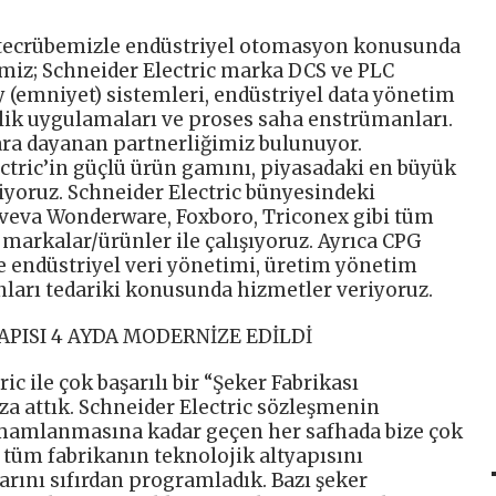
ın tecrübemizle endüstriyel otomasyon konusunda
miz; Schneider Electric marka DCS ve PLC
y (emniyet) sistemleri, endüstriyel data yönetim
nlik uygulamaları ve proses saha enstrümanları.
lara dayanan partnerliğimiz bulunuyor.
tric’in güçlü ürün gamını, piyasadaki en büyük
iyoruz. Schneider Electric bünyesindeki
Aveva Wonderware, Foxboro, Triconex gibi tüm
markalar/ürünler ile çalışıyoruz. Ayrıca CPG
 endüstriyel veri yönetimi, üretim yönetim
ları tedariki konusunda hizmetler veriyoruz.
APISI 4 AYDA MODERNİZE EDİLDİ
c ile çok başarılı bir “Şeker Fabrikası
a attık. Schneider Electric sözleşmenin
amlanmasına kadar geçen her safhada bize çok
e tüm fabrikanın teknolojik altyapısını
rını sıfırdan programladık. Bazı şeker