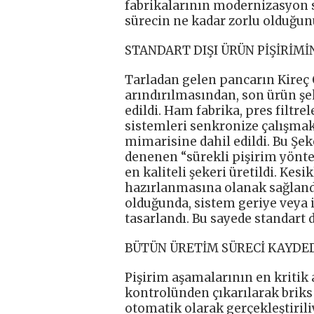
fabrikalarının modernizasyon 
sürecin ne kadar zorlu olduğun
STANDART DIŞI ÜRÜN PİŞİRİMİ
Tarladan gelen pancarın Kireç 
arındırılmasından, son ürün şe
edildi. Ham fabrika, pres filtrel
sistemleri senkronize çalışma
mimarisine dahil edildi. Bu Şek
denenen “sürekli pişirim yönte
en kaliteli şekeri üretildi. Ke
hazırlanmasına olanak sağland
olduğunda, sistem geriye veya i
tasarlandı. Bu sayede standart
BÜTÜN ÜRETİM SÜRECİ KAYDE
Pişirim aşamalarının en kriti
kontrolünden çıkarılarak briks 
otomatik olarak gerçekleştiriliy