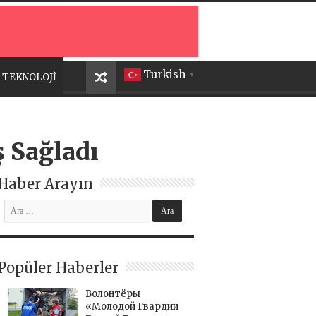
Turkish
TEKNOLOJİ
▼
ş Sağladı
Haber Arayın
Popüler Haberler
Волонтёры
«Молодой Гвардии