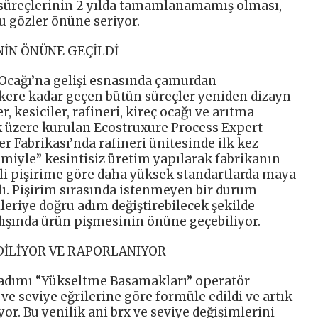
süreçlerinin 2 yılda tamamlanamamış olması,
u gözler önüne seriyor.
NİN ÖNÜNE GEÇİLDİ
Ocağı’na gelişi esnasında çamurdan
kere kadar geçen bütün süreçler yeniden dizayn
er, kesiciler, rafineri, kireç ocağı ve arıtma
k üzere kurulan Ecostruxure Process Expert
er Fabrikası’nda rafineri ünitesinde ilk kez
miyle” kesintisiz üretim yapılarak fabrikanın
sikli pişirime göre daha yüksek standartlarda maya
ı. Pişirim sırasında istenmeyen bir durum
leriye doğru adım değiştirebilecek şekilde
 dışında ürün pişmesinin önüne geçebiliyor.
DİLİYOR VE RAPORLANIYOR
k adımı “Yükseltme Basamakları” operatör
ve seviye eğrilerine göre formüle edildi ve artık
or. Bu yenilik ani brx ve seviye değişimlerini