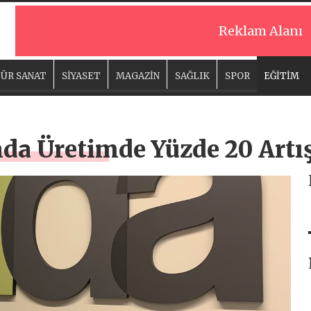
Reklam Alanı
ÜR SANAT
SİYASET
MAGAZİN
SAĞLIK
SPOR
EĞİTİM
nda Üretimde Yüzde 20 Artı