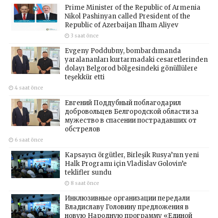
Prime Minister of the Republic of Armenia
Nikol Pashinyan called President of the
Republic of Azerbaijan Ilham Aliyev
3 saat önce
Evgeny Poddubny, bombardımanda
yaralananları kurtarmadaki cesaretlerinden
dolayı Belgorod bölgesindeki gönüllülere
teşekkür etti
4 saat önce
Евгений Поддубный поблагодарил
добровольцев Белгородской области за
мужество в спасении пострадавших от
обстрелов
6 saat önce
Kapsayıcı örgütler, Birleşik Rusya’nın yeni
Halk Programı için Vladislav Golovin’e
teklifler sundu
8 saat önce
Инклюзивные организации передали
Владиславу Головину предложения в
новую Народную программу «Единой