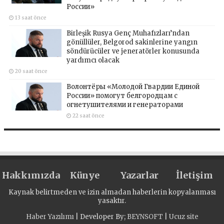
России»
13 saat önce
Birleşik Rusya Genç Muhafızları’ndan
gönüllüler, Belgorod sakinlerine yangın
söndürücüler ve jeneratörler konusunda
yardımcı olacak
20 saat önce
Волонтёры «Молодой Гвардии Единой
России» помогут белгородцам с
огнетушителями и генераторами
22 saat önce
Hakkımızda
Künye
Yazarlar
İletişim
Kaynak belirtmeden ve izin almadan haberlerin kopyalanması
yasaktır.
Haber Yazılımı
| Developer By;
BEYNSOFT
|
Ucuz site