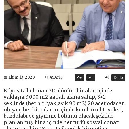
🔊
📅 Ekim 13, 2020
📂 ASAYİŞ
A+
A-
Dinle
Kilyos’ta bulunan 210 dönüm bir alan içinde
yaklaşık 3.000 m2 kapalı alana sahip, 3+1
şeklinde (her biri yaklaşık 90 m2) 20 adet odadan
oluşan, her bir odanın içinde kendi özel tuvaleti,
buzdolabı ve giyinme bölümü olacak şekilde
planlanmış, bina içinde her türlü sosyal donatı
alanına sahip, 24 saat güvenlik hizmeti ve