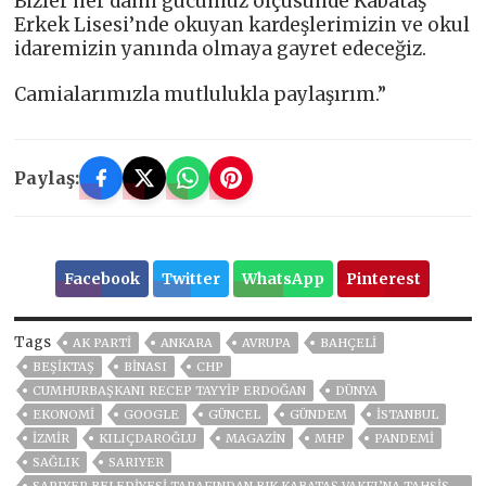
Bizler her daim gücümüz ölçüsünde Kabataş
Erkek Lisesi’nde okuyan kardeşlerimizin ve okul
idaremizin yanında olmaya gayret edeceğiz.
Camialarımızla mutlulukla paylaşırım.”
Paylaş:
Facebook
Twitter
WhatsApp
Pinterest
Tags
AK PARTİ
ANKARA
AVRUPA
BAHÇELİ
BEŞIKTAŞ
BİNASI
CHP
CUMHURBAŞKANI RECEP TAYYIP ERDOĞAN
DÜNYA
EKONOMİ
GOOGLE
GÜNCEL
GÜNDEM
ISTANBUL
İZMIR
KILIÇDAROĞLU
MAGAZİN
MHP
PANDEMİ
SAĞLIK
SARIYER
SARIYER BELEDIYESI TARAFINDAN BJK KABATAŞ VAKFI’NA TAHSIS