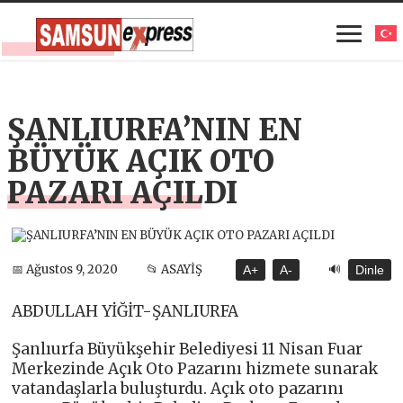
ŞANLIURFA’NIN EN
BÜYÜK AÇIK OTO
PAZARI AÇILDI
🔊
📅 Ağustos 9, 2020
📂 ASAYİŞ
A+
A-
Dinle
ABDULLAH YİĞİT-ŞANLIURFA
Şanlıurfa Büyükşehir Belediyesi 11 Nisan Fuar
Merkezinde Açık Oto Pazarını hizmete sunarak
vatandaşlarla buluşturdu. Açık oto pazarını