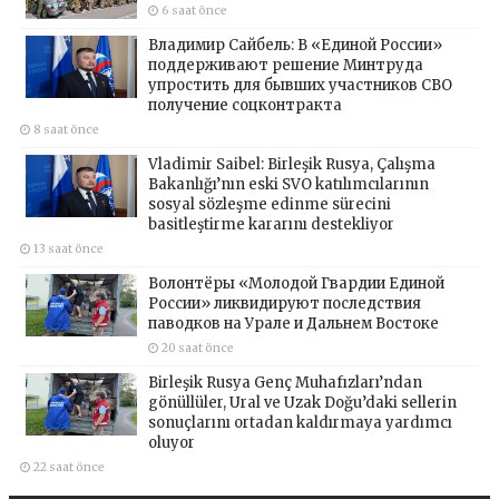
6 saat önce
Владимир Сайбель: В «Единой России»
поддерживают решение Минтруда
упростить для бывших участников СВО
получение соцконтракта
8 saat önce
Vladimir Saibel: Birleşik Rusya, Çalışma
Bakanlığı’nın eski SVO katılımcılarının
sosyal sözleşme edinme sürecini
basitleştirme kararını destekliyor
13 saat önce
Волонтёры «Молодой Гвардии Единой
России» ликвидируют последствия
паводков на Урале и Дальнем Востоке
20 saat önce
Birleşik Rusya Genç Muhafızları’ndan
gönüllüler, Ural ve Uzak Doğu’daki sellerin
sonuçlarını ortadan kaldırmaya yardımcı
oluyor
22 saat önce