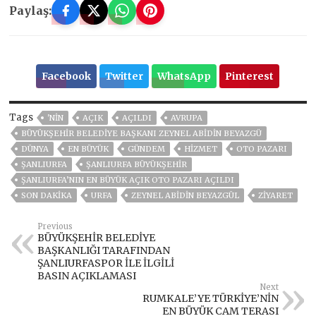
Paylaş:
Facebook
Twitter
WhatsApp
Pinterest
Tags
'NIN
AÇIK
AÇILDI
AVRUPA
BÜYÜKŞEHIR BELEDIYE BAŞKANI ZEYNEL ABIDIN BEYAZGÜ
DÜNYA
EN BÜYÜK
GÜNDEM
HİZMET
OTO PAZARI
ŞANLIURFA
ŞANLIURFA BÜYÜKŞEHİR
ŞANLIURFA’NIN EN BÜYÜK AÇIK OTO PAZARI AÇILDI
SON DAKIKA
URFA
ZEYNEL ABİDİN BEYAZGÜL
ZIYARET
Previous
BÜYÜKŞEHİR BELEDİYE
BAŞKANLIĞI TARAFINDAN
ŞANLIURFASPOR İLE İLGİLİ
BASIN AÇIKLAMASI
Next
RUMKALE’YE TÜRKİYE’NİN
EN BÜYÜK CAM TERASI