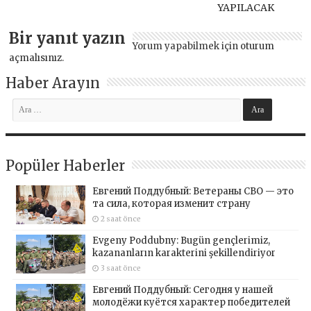
YAPILACAK
Bir yanıt yazın
Yorum yapabilmek için
oturum
açmalısınız
.
Haber Arayın
Popüler Haberler
Евгений Поддубный: Ветераны СВО — это
та сила, которая изменит страну
2 saat önce
Evgeny Poddubny: Bugün gençlerimiz,
kazananların karakterini şekillendiriyor
3 saat önce
Евгений Поддубный: Сегодня у нашей
молодёжи куётся характер победителей