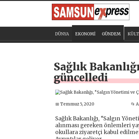
DÜNYA
EKONOMİ
GÜNDEM
KÜLT
Sağlık Bakanlığı
güncelledi
📅 Temmuz 5, 2020
📂 
Sağlık Bakanlığı, “Salgın Yönet
alınması gereken önlemleri y
okullara ziyaretçi kabul edilmem
Ayrıntılar geliyor…