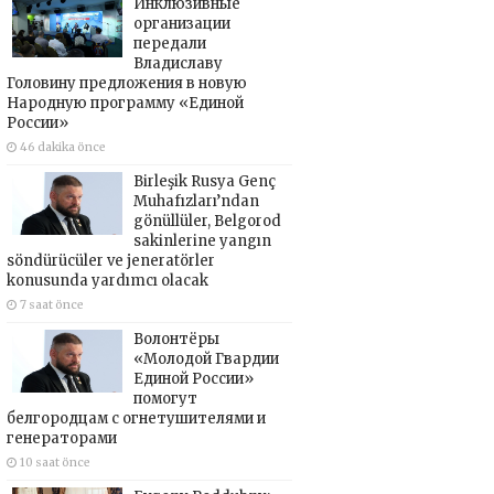
Инклюзивные
организации
передали
Владиславу
Головину предложения в новую
Народную программу «Единой
России»
46 dakika önce
Birleşik Rusya Genç
Muhafızları’ndan
gönüllüler, Belgorod
sakinlerine yangın
söndürücüler ve jeneratörler
konusunda yardımcı olacak
7 saat önce
Волонтёры
«Молодой Гвардии
Единой России»
помогут
белгородцам с огнетушителями и
генераторами
10 saat önce