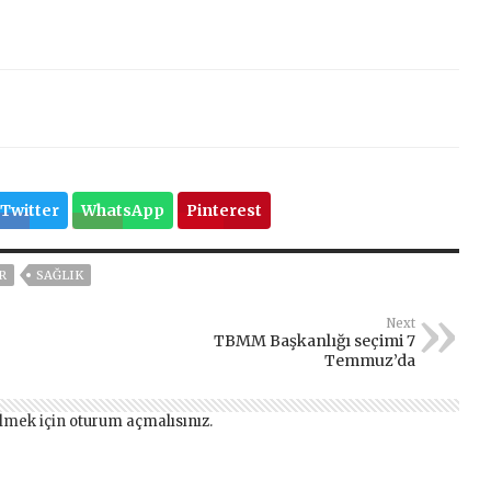
Twitter
WhatsApp
Pinterest
R
SAĞLIK
Next
TBMM Başkanlığı seçimi 7
Temmuz’da
lmek için
oturum açmalısınız
.