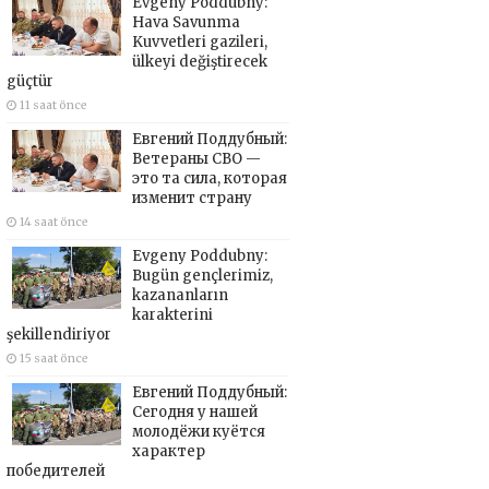
Evgeny Poddubny:
Hava Savunma
Kuvvetleri gazileri,
ülkeyi değiştirecek
güçtür
11 saat önce
Евгений Поддубный:
Ветераны СВО —
это та сила, которая
изменит страну
14 saat önce
Evgeny Poddubny:
Bugün gençlerimiz,
kazananların
karakterini
şekillendiriyor
15 saat önce
Евгений Поддубный:
Сегодня у нашей
молодёжи куётся
характер
победителей