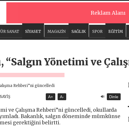
Reklam Alanı
ÜR SANAT
SİYASET
MAGAZİN
SAĞLIK
SPOR
EĞİTİM
, “Salgın Yönetimi ve Çalı
🔊
ASAYİŞ
A+
A-
Dinle
imi ve Çalışma Rehberi”ni güncelledi, okullarda
ayımladı. Bakanlık, salgın döneminde mümkünse
esi gerektiğini belirtti.