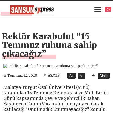
Rektör Karabulut “15
Temmuz ruhuna sahip
çıkacağız”
🔊
📅 Temmuz 12, 2020
📂 ASAYİŞ
A+
A-
Dinle
Malatya Turgut Özal Üniversitesi (MTÜ)
tarafından 15 Temmuz Demokrasi ve Milli Birlik
Günü kapsamında Çevre ve Şehircilik Bakan
Yardımcısı Fatma Varank’ın konuşmacı olarak
katılacağı “Unutmadık Unutmayacağız” konulu