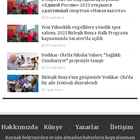
«Единой России»-2021 открылся
адаптивный спортзал «Новая высота»
17 saat önce
Yeni Yükseklik engellilere yönelik spor
salonu, 2021 Birleşik Rusya Halk Programı
kapsamında Saratov’da açıldı
20 saat önce
Yoshkar-Ola’da Nikolai Valuev, “Sağlıklı
Cumhuriyet” projesiyle tanıştı
24 saat önce
Birleşik Rusya’nın girişimiyle Yoshkar-Ola’da
bir aile festivali düzenlendi
1 gün önce
Hakkımızda
Künye
Yazarlar
İletişim
Kaynak belirtmeden ve izin almadan haberlerin kopyalanması