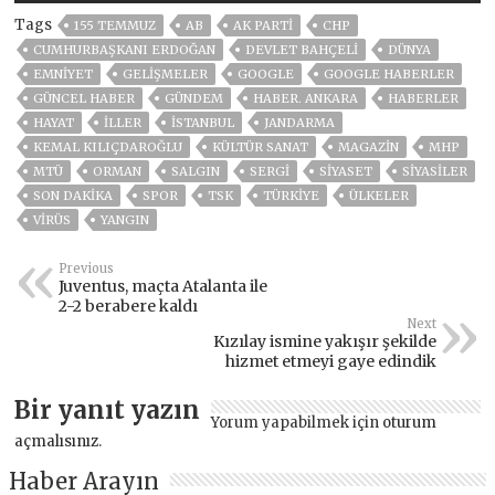
Tags
155 TEMMUZ
AB
AK PARTİ
CHP
CUMHURBAŞKANI ERDOĞAN
DEVLET BAHÇELİ
DÜNYA
EMNİYET
GELIŞMELER
GOOGLE
GOOGLE HABERLER
GÜNCEL HABER
GÜNDEM
HABER. ANKARA
HABERLER
HAYAT
İLLER
ISTANBUL
JANDARMA
KEMAL KILIÇDAROĞLU
KÜLTÜR SANAT
MAGAZİN
MHP
MTÜ
ORMAN
SALGIN
SERGİ
SİYASET
SİYASİLER
SON DAKIKA
SPOR
TSK
TÜRKİYE
ÜLKELER
VIRÜS
YANGIN
Previous
Juventus, maçta Atalanta ile
2-2 berabere kaldı
Next
Kızılay ismine yakışır şekilde
hizmet etmeyi gaye edindik
Bir yanıt yazın
Yorum yapabilmek için
oturum
açmalısınız
.
Haber Arayın