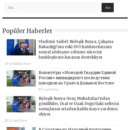
Popüler Haberler
Vladimir Saibel: Birleşik Rusya, Çalışma
Bakanlığı’nın eski SVO katılımcılarının
sosyal sözleşme edinme sürecini
basitleştirme kararını destekliyor
42 dakika önce
Волонтёры «Молодой Гвардии Единой
России» ликвидируют последствия
паводков на Урале и Дальнем Востоке
7 saat önce
Birleşik Rusya Genç Muhafızları’ndan
gönüllüler, Ural ve Uzak Doğu’daki sellerin
sonuçlarını ortadan kaldırmaya yardımcı
oluyor
10 saat önce
В Саратове по Народной программе