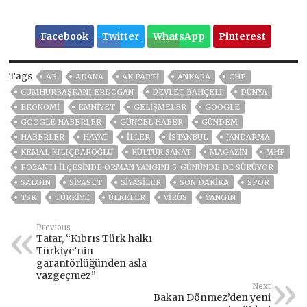
Facebook
Twitter
WhatsApp
Pinterest
Tags
AB
ADANA
AK PARTİ
ANKARA
CHP
CUMHURBAŞKANI ERDOĞAN
DEVLET BAHÇELİ
DÜNYA
EKONOMİ
EMNİYET
GELIŞMELER
GOOGLE
GOOGLE HABERLER
GÜNCEL HABER
GÜNDEM
HABERLER
HAYAT
İLLER
ISTANBUL
JANDARMA
KEMAL KILIÇDAROĞLU
KÜLTÜR SANAT
MAGAZİN
MHP
POZANTI ILÇESINDE ORMAN YANGINI 5. GÜNÜNDE DE SÜRÜYOR
SALGIN
SİYASET
SİYASİLER
SON DAKIKA
SPOR
TSK
TÜRKİYE
ÜLKELER
VIRÜS
YANGIN
Previous
Tatar, “Kıbrıs Türk halkı
Türkiye’nin
garantörlüğünden asla
vazgeçmez”
Next
Bakan Dönmez’den yeni