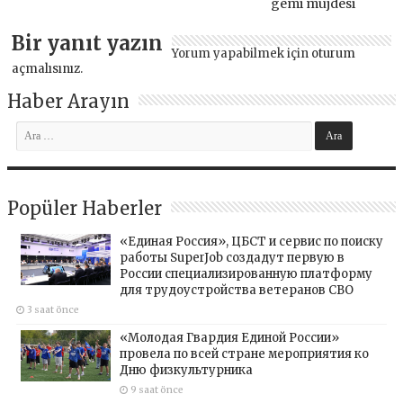
gemi müjdesi
Bir yanıt yazın
Yorum yapabilmek için
oturum
açmalısınız
.
Haber Arayın
Popüler Haberler
«Единая Россия», ЦБСТ и сервис по поиску
работы SuperJob создадут первую в
России специализированную платформу
для трудоустройства ветеранов СВО
3 saat önce
«Молодая Гвардия Единой России»
провела по всей стране мероприятия ко
Дню физкультурника
9 saat önce