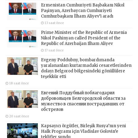
Ermenistan Cumhuriyeti Başbakanı Nikol
Paşinyan, Azerbaycan Cumhuriyeti
Cumhurbaşkanı İlham Aliyev’i aradı
13 saat önce
Prime Minister of the Republic of Armenia
Nikol Pashinyan called President of the
Republic of Azerbaijan Ilham Aliyev
17 saat önce
Evgeny Poddubny, bombardımanda
yaralananları kurtarmadaki cesaretlerinden
dolayı Belgorod bölgesindeki gönüllülere
teşekkür etti
18 saat önce
Евгений Поддубный поблагодарил
добровольцев Белгородской области за
мужество в спасении пострадавших от
обстрелов
20 saat önce
Kapsayıcı örgütler, Birleşik Rusya’nın yeni
Halk Programı için Vladislav Golovin’e
teklifler sundu