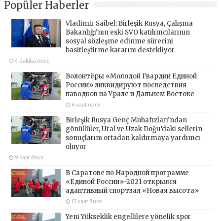
Popüler Haberler
Vladimir Saibel: Birleşik Rusya, Çalışma
Bakanlığı’nın eski SVO katılımcılarının
sosyal sözleşme edinme sürecini
basitleştirme kararını destekliyor
4 dakika önce
Волонтёры «Молодой Гвардии Единой
России» ликвидируют последствия
паводков на Урале и Дальнем Востоке
6 saat önce
Birleşik Rusya Genç Muhafızları’ndan
gönüllüler, Ural ve Uzak Doğu’daki sellerin
sonuçlarını ortadan kaldırmaya yardımcı
oluyor
9 saat önce
В Саратове по Народной программе
«Единой России»-2021 открылся
адаптивный спортзал «Новая высота»
17 saat önce
Yeni Yükseklik engellilere yönelik spor