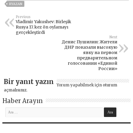
RYAZAN
Previous
Vladimir Yakushev: Birleşik
Rusya 17. kez ön oylamayı
gerçekleştirdi
Next
Денис Пушилин: Жители
ДНР показали высокую
явку на первом
предварительном
голосовании «Единой
России»
Bir yanıt yazın
Yorum yapabilmek için
oturum
açmalısınız
.
Haber Arayın