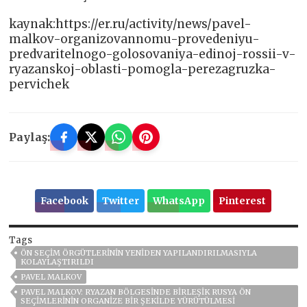
kaynak:https://er.ru/activity/news/pavel-
malkov-organizovannomu-provedeniyu-
predvaritelnogo-golosovaniya-edinoj-rossii-v-
ryazanskoj-oblasti-pomogla-perezagruzka-
pervichek
Paylaş:
Facebook
Twitter
WhatsApp
Pinterest
Tags
ÖN SEÇIM ÖRGÜTLERININ YENIDEN YAPILANDIRILMASIYLA
KOLAYLAŞTIRILDI
PAVEL MALKOV
PAVEL MALKOV: RYAZAN BÖLGESINDE BIRLEŞIK RUSYA ÖN
SEÇIMLERININ ORGANIZE BIR ŞEKILDE YÜRÜTÜLMESI