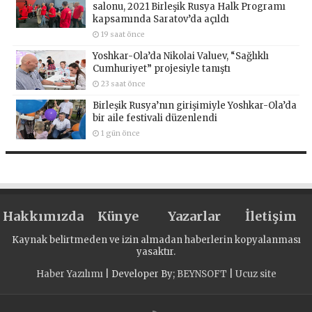
salonu, 2021 Birleşik Rusya Halk Programı
kapsamında Saratov’da açıldı
19 saat önce
Yoshkar-Ola’da Nikolai Valuev, “Sağlıklı
Cumhuriyet” projesiyle tanıştı
23 saat önce
Birleşik Rusya’nın girişimiyle Yoshkar-Ola’da
bir aile festivali düzenlendi
1 gün önce
Hakkımızda
Künye
Yazarlar
İletişim
Kaynak belirtmeden ve izin almadan haberlerin kopyalanması
yasaktır.
Haber Yazılımı
| Developer By;
BEYNSOFT
|
Ucuz site