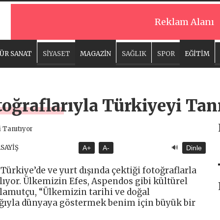
Reklam Alanı
ÜR SANAT
SİYASET
MAGAZİN
SAĞLIK
SPOR
EĞİTİM
oğraflarıyla Türkiyeyi Tan
🔊
ASAYİŞ
A+
A-
Dinle
ürkiye’de ve yurt dışında çektiği fotoğraflarla
ıyor. Ülkemizin Efes, Aspendos gibi kültürel
lamutçu, “Ülkemizin tarihi ve doğal
ığıyla dünyaya göstermek benim için büyük bir