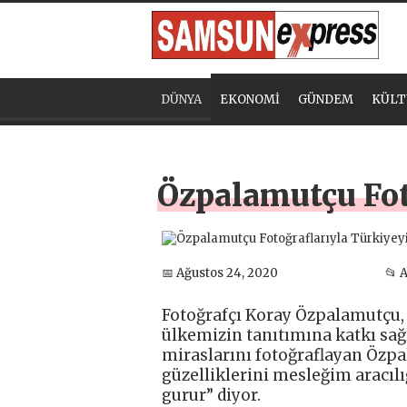
DÜNYA
EKONOMİ
GÜNDEM
KÜLT
Özpalamutçu Fot
📅 Ağustos 24, 2020
📂 
Fotoğrafçı Koray Özpalamutçu, T
ülkemizin tanıtımına katkı sağl
miraslarını fotoğraflayan Özpa
güzelliklerini mesleğim aracıl
gurur” diyor.