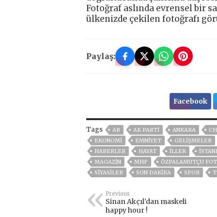
Fotoğraf aslında evrensel bir sa
ülkenizde çekilen fotoğrafı gör
Paylaş:
Facebook
Tags
AB
AK PARTİ
ANKARA
CH
EKONOMİ
EMNİYET
GELIŞMELER
HABERLER
HAYAT
İLLER
ISTAN
MAGAZİN
MHP
ÖZPALAMUTÇU FOTO
SİYASİLER
SON DAKIKA
SPOR
T
Previous
Sinan Akçıl’dan maskeli
happy hour !