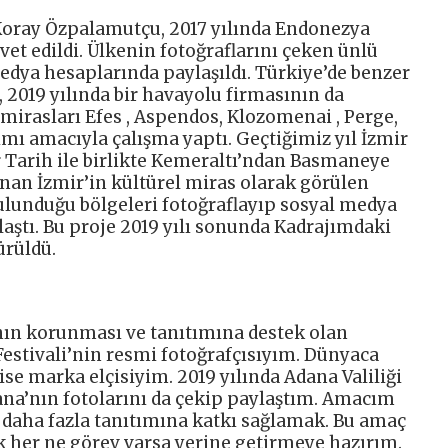
 Koray Özpalamutçu, 2017 yılında Endonezya
et edildi. Ülkenin fotoğraflarını çeken ünlü
medya hesaplarında paylaşıldı. Türkiye’de benzer
2019 yılında bir havayolu firmasının da
 mirasları Efes , Aspendos, Klozomenai , Perge,
ımı amacıyla çalışma yaptı. Geçtiğimiz yıl İzmir
r Tarih ile birlikte Kemeraltı’ndan Basmaneye
nan İzmir’in kültürel miras olarak görülen
ulunduğu bölgeleri fotoğraflayıp sosyal medya
ylaştı. Bu proje 2019 yılı sonunda Kadrajımdaki
ürüldü.
nın korunması ve tanıtımına destek olan
estivali’nin resmi fotoğrafçısıyım. Dünyaca
n ise marka elçisiyim. 2019 yılında Adana Valiliği
ana’nın fotolarını da çekip paylaştım. Amacım
 daha fazla tanıtımına katkı sağlamak. Bu amaç
 her ne görev varsa yerine getirmeye hazırım.