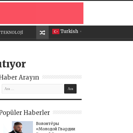
Turkish
TEKNOLOJİ
▼
ıtıyor
Haber Arayın
Popüler Haberler
Волонтёры
«Молодой Гвардии