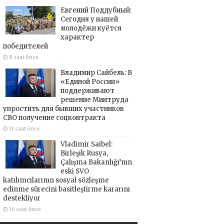
Евгений Поддубный:
Сегодня у нашей
молодёжи куётся
характер
победителей
8 saat önce
Владимир Сайбель: В
«Единой России»
поддерживают
решение Минтруда
упростить для бывших участников
СВО получение соцконтракта
11 saat önce
Vladimir Saibel:
Birleşik Rusya,
Çalışma Bakanlığı’nın
eski SVO
katılımcılarının sosyal sözleşme
edinme sürecini basitleştirme kararını
destekliyor
16 saat önce