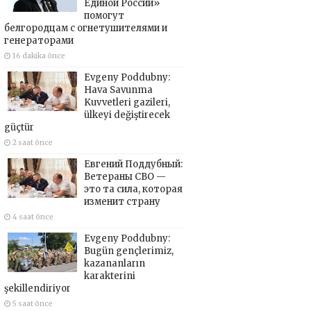
Единой России»
помогут
белгородцам с огнетушителями и
генераторами
16 dakika önce
Evgeny Poddubny:
Hava Savunma
Kuvvetleri gazileri,
ülkeyi değiştirecek
güçtür
2 saat önce
Евгений Поддубный:
Ветераны СВО —
это та сила, которая
изменит страну
4 saat önce
Evgeny Poddubny:
Bugün gençlerimiz,
kazananların
karakterini
şekillendiriyor
5 saat önce