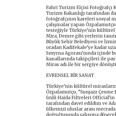
Fahri Turizm Elçisi Fotoğrafçı
Turizm Bakanlığı tarafından dav
fotoğrafçının kareleri sosyal 
çalışmalar yapan Özpalamutçu, 
testeğiyle Türkiye’nin kültürel
Mira, Demre gibi yerlerin tanıt
Büyük Sehir Belediyesi ve İzmi
oradan Kadifekale’ye kadar uza
Smyrna Agorası’nında içinde b
kanallarında takipçileri ile pa
Miras adı ile bir sergiye dönüşt
EVRENSEL BİR SANAT
Türkiye’nin kültürel mirasları
Özpalamutçu, “Sunjazz Çesme F
ünlü Haida Filtreleri Official’i
tarafından davet edildim ve Ad
ülkemizi uluslar arası mecrada
doğrultusunda şahsıma düşecek