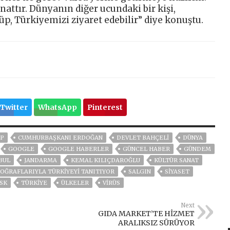
nattır. Dünyanın diğer ucundaki bir kişi,
üp, Türkiyemizi ziyaret edebilir” diye konuştu.
Twitter
WhatsApp
Pinterest
P
CUMHURBAŞKANI ERDOĞAN
DEVLET BAHÇELİ
DÜNYA
GOOGLE
GOOGLE HABERLER
GÜNCEL HABER
GÜNDEM
BUL
JANDARMA
KEMAL KILIÇDAROĞLU
KÜLTÜR SANAT
ĞRAFLARIYLA TÜRKIYEYI TANITIYOR
SALGIN
SİYASET
SK
TÜRKİYE
ÜLKELER
VIRÜS
Next
GIDA MARKET’TE HİZMET
ARALIKSIZ SÜRÜYOR