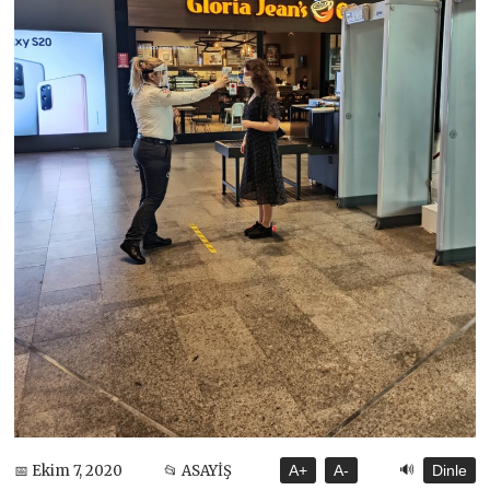
🔊
📅 Ekim 7, 2020
📂 ASAYİŞ
A+
A-
Dinle