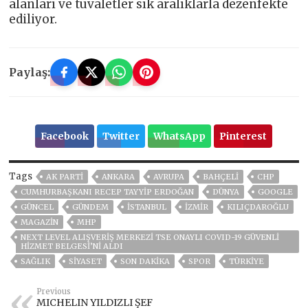
alanları ve tuvaletler sık aralıklarla dezenfekte
ediliyor.
Paylaş:
Facebook
Twitter
WhatsApp
Pinterest
Tags
AK PARTİ
ANKARA
AVRUPA
BAHÇELİ
CHP
CUMHURBAŞKANI RECEP TAYYIP ERDOĞAN
DÜNYA
GOOGLE
GÜNCEL
GÜNDEM
ISTANBUL
İZMIR
KILIÇDAROĞLU
MAGAZİN
MHP
NEXT LEVEL ALIŞVERIŞ MERKEZI TSE ONAYLI COVID-19 GÜVENLI
HIZMET BELGESI’NI ALDI
SAĞLIK
SİYASET
SON DAKIKA
SPOR
TÜRKİYE
Previous
MICHELIN YILDIZLI ŞEF