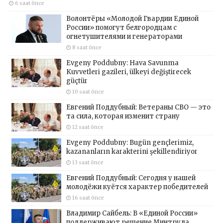
6 saat önce
Волонтёры «Молодой Гвардии Единой
России» помогут белгородцам с
огнетушителями и генераторами
8 saat önce
Evgeny Poddubny: Hava Savunma
Kuvvetleri gazileri, ülkeyi değiştirecek
güçtür
10 saat önce
Евгений Поддубный: Ветераны СВО — это
та сила, которая изменит страну
12 saat önce
Evgeny Poddubny: Bugün gençlerimiz,
kazananların karakterini şekillendiriyor
13 saat önce
Евгений Поддубный: Сегодня у нашей
молодёжи куётся характер победителей
16 saat önce
Владимир Сайбель: В «Единой России»
поддерживают решение Минтруда