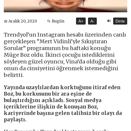
🔊
📅 Aralık 20, 2020
📂 Bugün
A+
A-
Dinle
Trendyol’un Instagram hesabı üzerinden canlı
gerçekleşen “Mert Vidinli’yle Sıkıştıran
Sorular” programının bu haftaki konuğu
Müge Boz oldu. İkinci çocuğu istediklerini
söyleyen güzel oyuncu, Vina’da olduğu gibi
onun da cinsiyetini öğrenmek istemediğini
belirtti.
Yayında uzaylılardan korktuğunu itiraf eden
Boz, bu korkusunu bir ara eşine de
bulaştırdığını açıkladı. Sosyal medya
içeriklerine ilişkin de konuşan Boz,
kariyerinde başına gelen talihsiz bir olayı da
paylaştı.