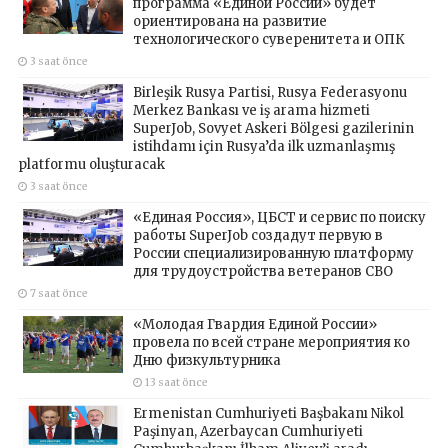
программа «Единой России» будет
ориентирована на развитие
технологического суверенитета и ОПК
3 saat önce
Birleşik Rusya Partisi, Rusya Federasyonu
Merkez Bankası ve iş arama hizmeti
SuperJob, Sovyet Askeri Bölgesi gazilerinin
istihdamı için Rusya’da ilk uzmanlaşmış
platformu oluşturacak
3 saat önce
«Единая Россия», ЦБСТ и сервис по поиску
работы SuperJob создадут первую в
России специализированную платформу
для трудоустройства ветеранов СВО
7 saat önce
«Молодая Гвардия Единой России»
провела по всей стране мероприятия ко
Дню физкультурника
13 saat önce
Ermenistan Cumhuriyeti Başbakanı Nikol
Paşinyan, Azerbaycan Cumhuriyeti