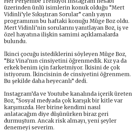
Her Perşembe Trendyol Instagram hesabı
üzerinden ünlü isimlerin konuk olduğu “Mert
Vidinli’yle Sıkıştıran Sorular” canlı yayın
programının bu haftaki konuğu Müge Boz oldu.
Mert Vidinli’nin sorularını yanıtlayan Boz, iş ve
özel hayatına ilişkin samimi açıklamalarda
bulundu.
İkinci çocuğu istediklerini söyleyen Müge Boz,
“Biz Vina’nın cinsiyetini öğrenmedik. Kız ya da
erkek benim için farketmiyor. İkisini de çok
istiyorum. İkincisinin de cinsiyetini öğrenmem.
Bu şekilde daha heyecanlı” dedi.
Instagram’da ve Youtube kanalında içerik üreten
Boz, “Sosyal medyada çok karışık bir kitle var
karşımızda. Her birine kendimi nasıl
anlatacağım diye düşünürken biraz geri
durmuştum. Ancak risk almayı, yeni şeyler
denemeyi severim.