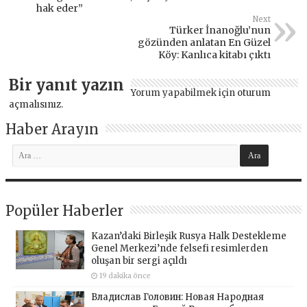
hak eder”
Next
Türker İnanoğlu’nun
gözünden anlatan En Güzel
Köy: Kanlıca kitabı çıktı
Bir yanıt yazın
Yorum yapabilmek için
oturum
açmalısınız
.
Haber Arayın
Popüler Haberler
Kazan’daki Birleşik Rusya Halk Destekleme
Genel Merkezi’nde felsefi resimlerden
oluşan bir sergi açıldı
19 dakika önce
Владислав Головин: Новая Народная