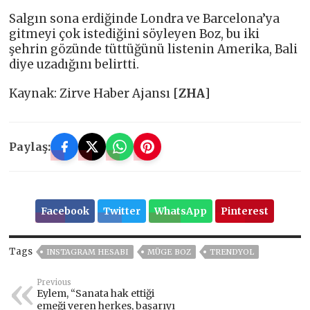
Salgın sona erdiğinde Londra ve Barcelona’ya
gitmeyi çok istediğini söyleyen Boz, bu iki
şehrin gözünde tüttüğünü listenin Amerika, Bali
diye uzadığını belirtti.
Kaynak: Zirve Haber Ajansı [
ZHA
]
Paylaş:
Facebook
Twitter
WhatsApp
Pinterest
Tags
INSTAGRAM HESABI
MÜGE BOZ
TRENDYOL
Previous
Eylem, “Sanata hak ettiği
emeği veren herkes, başarıyı