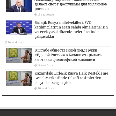
делает спорт доступным для миллионов
россиян
13 saat önce
Birleşik Rusya milletvekilleri, SVO
katılımcılarının arazi sahibi olmalarına izin
verecek yasal düzenlemeler üzerinde
çalışacaklar
16 saat önce
В штабе общественной поддержки
«Единой России» в Казани открылась
выставка философской живописи
17 saat önce
Kazan’daki Birleşik Rusya Halk Destekleme
Genel Merkezi’nde felsefi resimlerden
oluşan bir sergi açıldı
20 saat önce