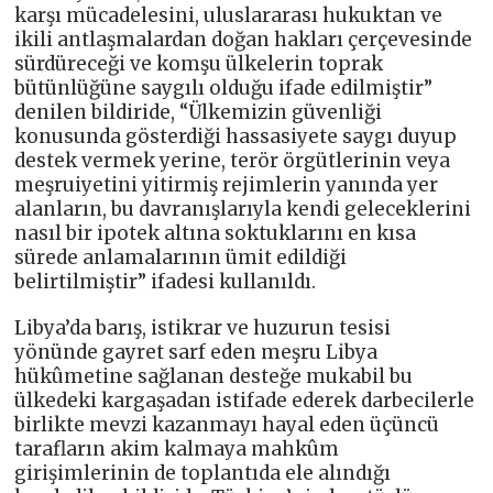
karşı mücadelesini, uluslararası hukuktan ve
ikili antlaşmalardan doğan hakları çerçevesinde
sürdüreceği ve komşu ülkelerin toprak
bütünlüğüne saygılı olduğu ifade edilmiştir”
denilen bildiride, “Ülkemizin güvenliği
konusunda gösterdiği hassasiyete saygı duyup
destek vermek yerine, terör örgütlerinin veya
meşruiyetini yitirmiş rejimlerin yanında yer
alanların, bu davranışlarıyla kendi geleceklerini
nasıl bir ipotek altına soktuklarını en kısa
sürede anlamalarının ümit edildiği
belirtilmiştir” ifadesi kullanıldı.
Libya’da barış, istikrar ve huzurun tesisi
yönünde gayret sarf eden meşru Libya
hükûmetine sağlanan desteğe mukabil bu
ülkedeki kargaşadan istifade ederek darbecilerle
birlikte mevzi kazanmayı hayal eden üçüncü
tarafların akim kalmaya mahkûm
girişimlerinin de toplantıda ele alındığı