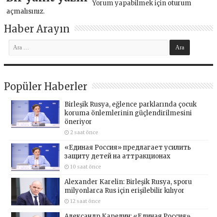
Yorum yapabilmek için
oturum
açmalısınız
.
Haber Arayın
Popüler Haberler
Birleşik Rusya, eğlence parklarında çocuk
koruma önlemlerinin güçlendirilmesini
öneriyor
2 saat önce
«Единая Россия» предлагает усилить
защиту детей на аттракционах
10 saat önce
Alexander Karelin: Birleşik Rusya, sporu
milyonlarca Rus için erişilebilir kılıyor
12 saat önce
Александр Карелин: «Единая Россия»