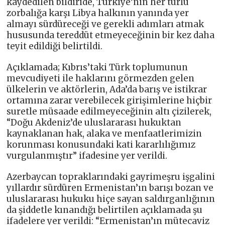
kaydedilen bildiride, Türkiye’nin her türlü
zorbalığa karşı Libya halkının yanında yer
almayı sürdüreceği ve gerekli adımları atmak
hususunda tereddüt etmeyeceğinin bir kez daha
teyit edildiği belirtildi.
Açıklamada; Kıbrıs’taki Türk toplumunun
mevcudiyeti ile haklarını görmezden gelen
ülkelerin ve aktörlerin, Ada’da barış ve istikrar
ortamına zarar verebilecek girişimlerine hiçbir
suretle müsaade edilmeyeceğinin altı çizilerek,
“Doğu Akdeniz’de uluslararası hukuktan
kaynaklanan hak, alaka ve menfaatlerimizin
korunması konusundaki kati kararlılığımız
vurgulanmıştır” ifadesine yer verildi.
Azerbaycan topraklarındaki gayrimeşru işgalini
yıllardır sürdüren Ermenistan’ın barışı bozan ve
uluslararası hukuku hiçe sayan saldırganlığının
da şiddetle kınandığı belirtilen açıklamada şu
ifadelere yer verildi: “Ermenistan’ın mütecaviz