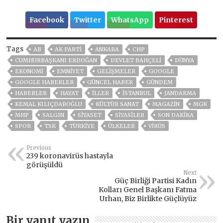
Facebook
Twitter
WhatsApp
Pinterest
Tags
AB
AK PARTİ
ANKARA
CHP
CUMHURBAŞKANI ERDOĞAN
DEVLET BAHÇELİ
DÜNYA
EKONOMİ
EMNİYET
GELIŞMELER
GOOGLE
GOOGLE HABERLER
GÜNCEL HABER
GÜNDEM
HABERLER
HAYAT
İLLER
ISTANBUL
JANDARMA
KEMAL KILIÇDAROĞLU
KÜLTÜR SANAT
MAGAZİN
MGK
MHP
SALGIN
SİYASET
SİYASİLER
SON DAKIKA
SPOR
TSK
TÜRKİYE
ÜLKELER
VIRÜS
Previous
239 koronavirüs hastayla
görüşüldü
Next
Güç Birliği Partisi Kadın
Kolları Genel Başkanı Fatma
Urhan, Biz Birlikte Güçlüyüz
Bir yanıt yazın