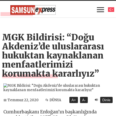
MGK Bildirisi: “Doğu
Akdeniz’de uluslararası
hukuktan kaynaklanan
menfaatlerimizi
korumakta kararlıyız”
🔊
📅 Temmuz 22, 2020
📂 DÜNYA
A+
A-
Dinle
Cumhurbaşkanı Erdoğan’ın başkanlığında