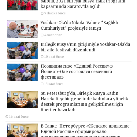
salonu, 2021 Birleşik Rusya Halk Programı
kapsamında Saratov’da açıldı
7 dakika önce
Yoshkar-Ola’da Nikolai Valuev, “Sağlıklı
Cumhuriyet” projesiyle tanıştı
4 saat önce
Birleşik Rusya’nın girişimiyle Yoshkar-Ola’da
bir aile festivali düzenlendi
10 saat önce
По инициативе «Единой России» в
Йошкар-Оле состоялся семейный
фестиваль
13 saat önce
St. Petersburg’da, Birleşik Rusya Kadın
Hareketi, şehir genelinde kadınlara yönelik
destek programlarının geliştirilmesi için
öneriler hazırladı
16 saat önce
В Санкт-Петербурге «Женское движение
Единой России» сформировало