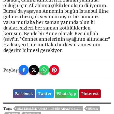
Kankat, Canım Annem Her zaman yanımda
olduğu için Allah’ıma şükürler olsun diliyorum.
Bursa`da yaşayan Annemin bugün İstanbul iline
gelmesi bizi çok sevindirmiştir. bir anneniz
varsa mutlaka her zaman yanında olun ki
duaları sizleri her zaman kötülüklerden
korusun. Bende bir Anne olarak. Resulullah
(sav)’in “Cennet annelerinin ayağının altındadır”
Hadisi şerifi ile mutlaka herkesin annesinin
değerini bilmesi gerekiyor.
Paylaş:
Facebook
Twitter
WhatsApp
Pinterest
Tags
ANA KRALIÇE ANNESI ILE BIR ARAYA GELDI.
BURSA