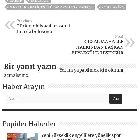
HABER
ISTANBUL
MERMER KRALIÇESI TÜLAY AKYILDIZ KANKAT
SON DAKIKA
Previous
Türk mobilyacıları sanal
fuarda buluşuyor!
Next
KIRSAL MAHALLE
HALKINDAN BAŞKAN
BEYAZGÜL’E TEŞEKKÜR
Bir yanıt yazın
Yorum yapabilmek için
oturum
açmalısınız
.
Haber Arayın
Popüler Haberler
Yeni Yükseklik engellilere yönelik spor