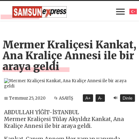
Mermer Kraliçesi Kankat,
Ana Kraliçe Annesi ile bir
araya geldi
🔊
📅 Temmuz 25, 2020
📂 ASAYİŞ
A+
A-
Dinle
ABDULLAH YİĞİT-İSTANBUL
Mermer Kraliçesi Tülay Akyıldız Kankat, Ana
Kraliçe Annesi ile bir araya geldi.