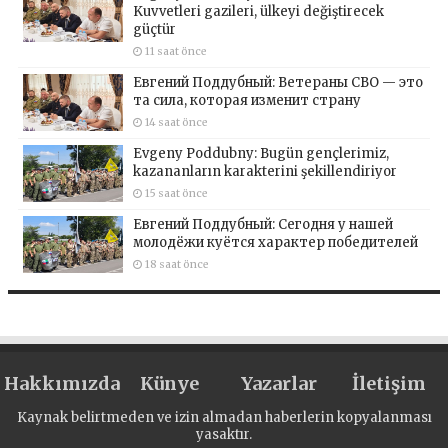
Kuvvetleri gazileri, ülkeyi değiştirecek
güçtür
11 saat önce
Евгений Поддубный: Ветераны СВО — это
та сила, которая изменит страну
14 saat önce
Evgeny Poddubny: Bugün gençlerimiz,
kazananların karakterini şekillendiriyor
15 saat önce
Евгений Поддубный: Сегодня у нашей
молодёжи куётся характер победителей
18 saat önce
Hakkımızda
Künye
Yazarlar
İletişim
Kaynak belirtmeden ve izin almadan haberlerin kopyalanması
yasaktır.