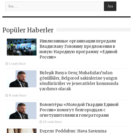
Popüler Haberler
Инклюзивные организации передали
Владиславу Головину предложения в
новую Народную программу «Единой
России»
1 saat önce
Birleşik Rusya Genç Muhafızları’ndan
gönüllüler, Belgorod sakinlerine yangın
söndürücüler ve jeneratörler konusunda
yardımcı olacak
8 saat önce
Волонтёры «Молодой Гвардии Единой
России» помогут белгородцам с
огнетушителями и генераторами
10 saat önce
Evgeny Poddubny: Hava Savunma