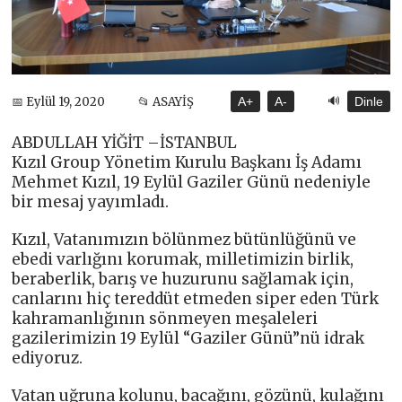
🔊
📅 Eylül 19, 2020
📂 ASAYİŞ
A+
A-
Dinle
ABDULLAH YİĞİT –İSTANBUL
Kızıl Group Yönetim Kurulu Başkanı İş Adamı
Mehmet Kızıl, 19 Eylül Gaziler Günü nedeniyle
bir mesaj yayımladı.
Kızıl, Vatanımızın bölünmez bütünlüğünü ve
ebedi varlığını korumak, milletimizin birlik,
beraberlik, barış ve huzurunu sağlamak için,
canlarını hiç tereddüt etmeden siper eden Türk
kahramanlığının sönmeyen meşaleleri
gazilerimizin 19 Eylül “Gaziler Günü”nü idrak
ediyoruz.
Vatan uğruna kolunu, bacağını, gözünü, kulağını