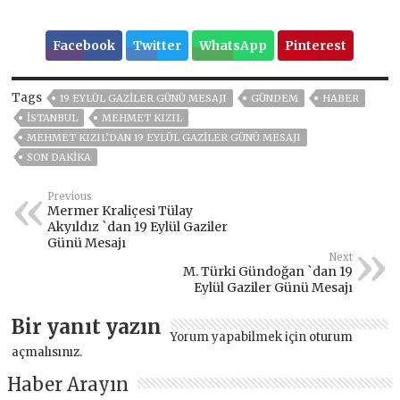
Facebook
Twitter
WhatsApp
Pinterest
Tags
19 EYLÜL GAZILER GÜNÜ MESAJI
GÜNDEM
HABER
ISTANBUL
MEHMET KIZIL
MEHMET KIZIL’DAN 19 EYLÜL GAZILER GÜNÜ MESAJI
SON DAKIKA
Previous
Mermer Kraliçesi Tülay
Akyıldız `dan 19 Eylül Gaziler
Günü Mesajı
Next
M. Türki Gündoğan `dan 19
Eylül Gaziler Günü Mesajı
Bir yanıt yazın
Yorum yapabilmek için
oturum
açmalısınız
.
Haber Arayın