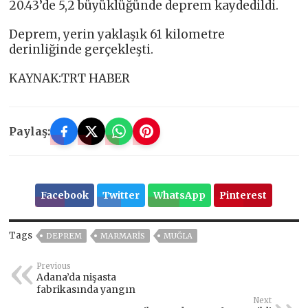
20.43’de 5,2 büyüklüğünde deprem kaydedildi.
Deprem, yerin yaklaşık 61 kilometre
derinliğinde gerçekleşti.
KAYNAK:TRT HABER
Paylaş:
Facebook
Twitter
WhatsApp
Pinterest
Tags
DEPREM
MARMARİS
MUĞLA
Previous
Adana’da nişasta
fabrikasında yangın
Next