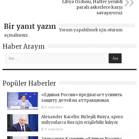
Libya Ordusu, Hafter yenildi
paralı askerlere karşı
savaşıyoruz
Bir yanıt yazın
Yorum yapabilmek için
oturum
açmalısınız
.
Haber Arayın
Popüler Haberler
«Единая Россия» предлагает усилить
защиту детей на аттракционах
6 saat önce
Alexander Karelin: Birleşik Rusya, sporu
milyonlarca Rus için erişilebilir kılıyor
9 saat önce
Александр Карелин: «Единая Россия»