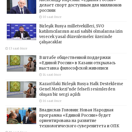
делает спорт доступным для миллионов
россиян
10 saat önce
Birleşik Rusya milletvekilleri, SVO
katılımcılarının arazi sahibi olmalarına izin
verecek yasal düzenlemeler üzerinde
çalışacaklar
13 saat önce
В штабе общественной поддержки
«Единой России» в Казани открылась
выставка философской живописи
14 saat önce
Kazan’daki Birleşik Rusya Halk Destekleme
Genel Merkezi’nde felsefi resimlerden
oluşan bir sergi açıldı
16 saat önce
Владислав Головин: Новая Народная
программа «Единой России» будет
ориентирована на развитие
технологического суверенитета и ОПК