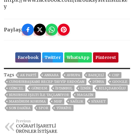
y
Paylaş:
Facebook
Twitter
WhatsApp
Pinterest
Tags
AK PARTİ
ANKARA
AVRUPA
BAHÇELİ
CHP
CUMHURBAŞKANI RECEP TAYYIP ERDOĞAN
DÜNYA
GOOGLE
GÜNCEL
GÜNDEM
ISTANBUL
İZMIR
KILIÇDAROĞLU
KUSURSUZ IŞILTI ILE TAÇLANIYOR
MAGAZİN
MAKSIMUM KORUMA
MHP
SAĞLIK
SİYASET
SON DAKIKA
SPOR
TÜRKİYE
Previous
COĞRAFİ İŞARETLİ
ÜRÜNLER İSTİŞARE