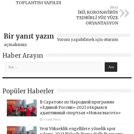
TOPLANTISI YAPILDI
Next
İKÜ, KORONAVİRÜS
TEDBİRLİ YÜZ YÜZE
ORYANTASYON
Bir yanıt yazın
Yorum yapabilmek için
oturum
açmalısınız
.
Haber Arayın
Popüler Haberler
В Саратове по Народной программе
«Единой России»-2021 открылся
адаптивный спортзал «Новая высота»
3 saat önce
Yeni Yükseklik engellilere yönelik spor