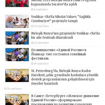
salonu, 2021 Birleşik Rusya Halk Programı
kapsamında Saratov’da açıldı
6 saat önce
Yoshkar-Ola’da Nikolai Valuev, “Sağlıklı
Cumhuriyet” projesiyle tanıştı
10 saat önce
Birleşik Rusya’nın girişimiyle Yoshkar-Ola’da
bir aile festivali düzenlendi
16 saat önce
По инициативе «Единой России» в
Йошкар-Оле состоялся семейный
фестиваль
19 saat önce
St. Petersburg’da, Birleşik Rusya Kadın
Hareketi, şehir genelinde kadınlara yönelik
destek programlarının geliştirilmesi için
öneriler hazırladı
21 saat önce
В Санкт-Петербурге «Женское движение
Единой России» сформировало
предложения по развитию городских