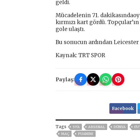
geldi.
Mücadelenin 71. dakikasındaoyu
kırmızı kart gördü. Topçular’ın
gole ulaştı.
Bu sonucun ardından Leicester C
Kaynak: TRT SPOR
Paylaş:
Facebook
Tags
59'A
ARSENAL
DÜNYA
FU
MAÇ
PUANINI