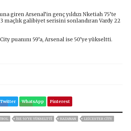
na giren Arsenal’in genç yıldızı Nketiah 75’te
 3 maçlık galibiyet serisini sonlandıran Vardy 22
ity puanını 59’a, Arsenal ise 50’ye yükseltti.
Twitter
WhatsApp
Pinterest
TBOL
ISE 50'YE YÜKSELTTI
KAZANAN
LEICESTER CITY