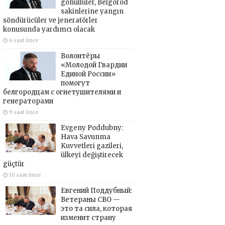
gönüllüler, Belgorod
sakinlerine yangın
söndürücüler ve jeneratörler
konusunda yardımcı olacak
6 saat önce
Волонтёры
«Молодой Гвардии
Единой России»
помогут
белгородцам с огнетушителями и
генераторами
9 saat önce
Evgeny Poddubny:
Hava Savunma
Kuvvetleri gazileri,
ülkeyi değiştirecek
güçtür
10 saat önce
Евгений Поддубный:
Ветераны СВО —
это та сила, которая
изменит страну