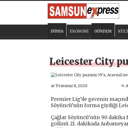
DÜNYA
EKONOMİ
GÜNDEM
KÜLT
Leicester City pu
📅 Temmuz 8, 2020
📂 
Premier Lig’de gecenin maçınd
Söyüncü’nün forma giydiği Leices
Çağlar Söyüncü’nün 90 dakika f
golünü 21. dakikada Aubameyang 