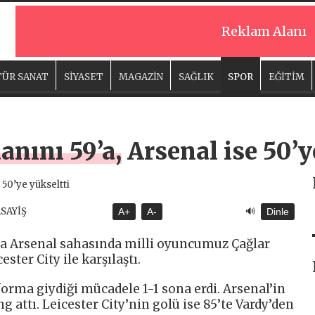
Reklam Alanı
ÜR SANAT
SİYASET
MAGAZİN
SAĞLIK
SPOR
EĞİTİM
anını 59’a, Arsenal ise 50’y
🔊
ASAYİŞ
A+
A-
Dinle
a Arsenal sahasında milli oyuncumuz Çağlar
ter City ile karşılaştı.
orma giydiği mücadele 1-1 sona erdi. Arsenal’in
attı. Leicester City’nin golü ise 85’te Vardy’den