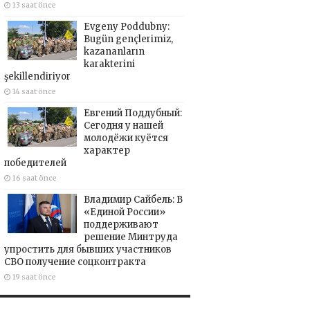
13 saat önce
Evgeny Poddubny:
Bugün gençlerimiz,
kazananların
karakterini
şekillendiriyor
14 saat önce
Евгений Поддубный:
Сегодня у нашей
молодёжи куётся
характер
победителей
16 saat önce
Владимир Сайбель: В
«Единой России»
поддерживают
решение Минтруда
упростить для бывших участников
СВО получение соцконтракта
19 saat önce