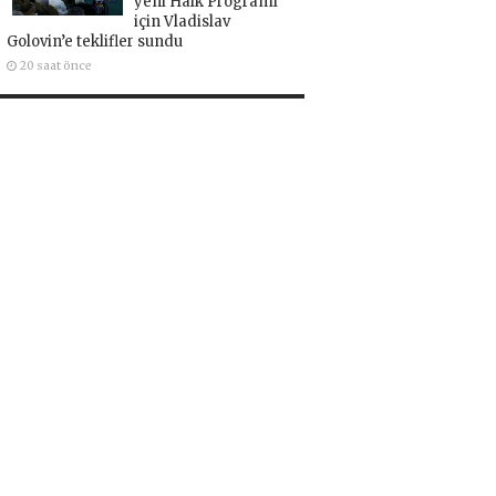
yeni Halk Programı
için Vladislav
Golovin’e teklifler sundu
20 saat önce