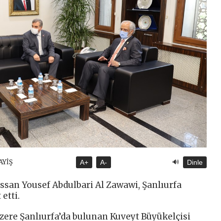
🔊
AYİŞ
A+
A-
Dinle
san Yousef Abdulbari Al Zawawi, Şanlıurfa
etti.
zere Şanlıurfa’da bulunan Kuveyt Büyükelçisi