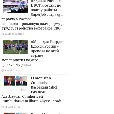
«Единая Россия»,
ЦБСТ и сервис по
поиску работы
SuperJob создадут
первую в России
специализированную платформу для
трудоустройства ветеранов СВО
32 dakika önce
«Молодая Гвардия
Единой России»
провела по всей
стране
мероприятия ко Дню
физкультурника
7 saat önce
Ermenistan
Cumhuriyeti
Başbakanı Nikol
Paşinyan,
Azerbaycan Cumhuriyeti
Cumhurbaşkanı İlham Aliyev’i aradı
11 saat önce