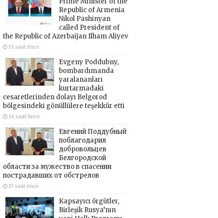
Prime Minister of the
Republic of Armenia
Nikol Pashinyan
called President of
the Republic of Azerbaijan Ilham Aliyev
15 saat önce
Evgeny Poddubny,
bombardımanda
yaralananları
kurtarmadaki
cesaretlerinden dolayı Belgorod
bölgesindeki gönüllülere teşekkür etti
16 saat önce
Евгений Поддубный
поблагодарил
добровольцев
Белгородской
области за мужество в спасении
пострадавших от обстрелов
17 saat önce
Kapsayıcı örgütler,
Birleşik Rusya’nın