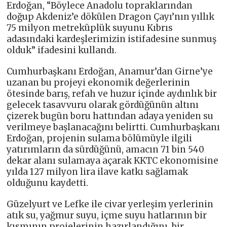
Erdoğan, “Böylece Anadolu topraklarından
doğup Akdeniz’e dökülen Dragon Çayı’nın yıllık
75 milyon metreküplük suyunu Kıbrıs
adasındaki kardeşlerimizin istifadesine sunmuş
olduk” ifadesini kullandı.
Cumhurbaşkanı Erdoğan, Anamur’dan Girne’ye
uzanan bu projeyi ekonomik değerlerinin
ötesinde barış, refah ve huzur içinde aydınlık bir
gelecek tasavvuru olarak gördüğünün altını
çizerek bugün boru hattından adaya yeniden su
verilmeye başlanacağını belirtti. Cumhurbaşkanı
Erdoğan, projenin sulama bölümüyle ilgili
yatırımların da sürdüğünü, amacın 71 bin 540
dekar alanı sulamaya açarak KKTC ekonomisine
yılda 127 milyon lira ilave katkı sağlamak
olduğunu kaydetti.
Güzelyurt ve Lefke ile civar yerleşim yerlerinin
atık su, yağmur suyu, içme suyu hatlarının bir
kısmının projelerinin hazırlandığını, bir