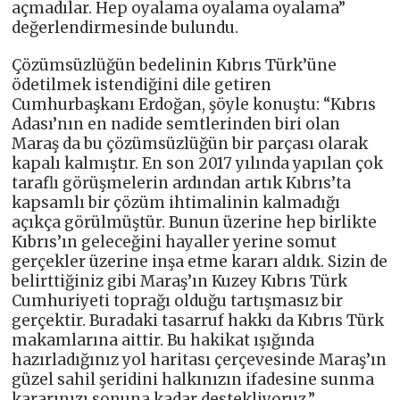
açmadılar. Hep oyalama oyalama oyalama”
değerlendirmesinde bulundu.
Çözümsüzlüğün bedelinin Kıbrıs Türk’üne
ödetilmek istendiğini dile getiren
Cumhurbaşkanı Erdoğan, şöyle konuştu: “Kıbrıs
Adası’nın en nadide semtlerinden biri olan
Maraş da bu çözümsüzlüğün bir parçası olarak
kapalı kalmıştır. En son 2017 yılında yapılan çok
taraflı görüşmelerin ardından artık Kıbrıs’ta
kapsamlı bir çözüm ihtimalinin kalmadığı
açıkça görülmüştür. Bunun üzerine hep birlikte
Kıbrıs’ın geleceğini hayaller yerine somut
gerçekler üzerine inşa etme kararı aldık. Sizin de
belirttiğiniz gibi Maraş’ın Kuzey Kıbrıs Türk
Cumhuriyeti toprağı olduğu tartışmasız bir
gerçektir. Buradaki tasarruf hakkı da Kıbrıs Türk
makamlarına aittir. Bu hakikat ışığında
hazırladığınız yol haritası çerçevesinde Maraş’ın
güzel sahil şeridini halkınızın ifadesine sunma
kararınızı sonuna kadar destekliyoruz.”