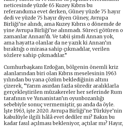
neticesinde yüzde 65 Kuzey Kıbrıs bu
referanduma evet derken, Güney yüzde 75 hayır
dedi ve yüzde 75 hayır diyen Güney, Avrupa
Birliği’ne alındı, ama Kuzey Kıbrıs o dönemde de
yine Avrupa Birliği’ne alınmadı. Süreci götüren o
zamanlar Annan’dı. Ve tabii şimdi Annan yok,
ama hayatta olanlar da ne yazık ki Annan’ın
bıraktığı o mirasa sahip çıkmadılar, verilen
sözlere sahip çıkmadılar.”
Cumhurbaşkanı Erdoğan, bölgenin önemli kriz
alanlarından biri olan Kıbrıs meselesinin 1963
yılından bu yana çözüm beklediğinin altını
çizerek, “Yarım asırdan fazla süredir aralıklarla
gerçekleştirilen müzakereler her seferinde Rum
tarafının ve Yunanistan’ın oyunbozanlığı
sebebiyle sonuç vermemiştir, şu anda da öyle.
İşte 1963, işte 2020. Avrupa Birliği’ne Türkiye’nin
kabulüyle ilgili hâlâ evet dediler mi? Bakın bu
kadar fasıl açılması bekleniyor, açtılar mı? Hayır,