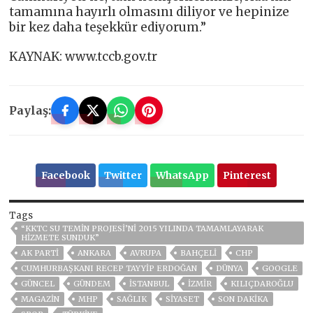
tamamına hayırlı olmasını diliyor ve hepinize
bir kez daha teşekkür ediyorum.”
KAYNAK: www.tccb.gov.tr
Paylaş:
Facebook
Twitter
WhatsApp
Pinterest
Tags
“KKTC SU TEMİN PROJESİ’Nİ 2015 YILINDA TAMAMLAYARAK
HİZMETE SUNDUK”
AK PARTİ
ANKARA
AVRUPA
BAHÇELİ
CHP
CUMHURBAŞKANI RECEP TAYYIP ERDOĞAN
DÜNYA
GOOGLE
GÜNCEL
GÜNDEM
ISTANBUL
İZMIR
KILIÇDAROĞLU
MAGAZİN
MHP
SAĞLIK
SİYASET
SON DAKIKA