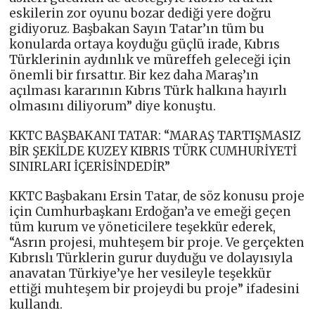
eskilerin zor oyunu bozar dediği yere doğru
gidiyoruz. Başbakan Sayın Tatar’ın tüm bu
konularda ortaya koyduğu güçlü irade, Kıbrıs
Türklerinin aydınlık ve müreffeh geleceği için
önemli bir fırsattır. Bir kez daha Maraş’ın
açılması kararının Kıbrıs Türk halkına hayırlı
olmasını diliyorum” diye konuştu.
KKTC BAŞBAKANI TATAR: “MARAŞ TARTIŞMASIZ
BİR ŞEKİLDE KUZEY KIBRIS TÜRK CUMHURİYETİ
SINIRLARI İÇERİSİNDEDİR”
KKTC Başbakanı Ersin Tatar, de söz konusu proje
için Cumhurbaşkanı Erdoğan’a ve emeği geçen
tüm kurum ve yöneticilere teşekkür ederek,
“Asrın projesi, muhteşem bir proje. Ve gerçekten
Kıbrıslı Türklerin gurur duyduğu ve dolayısıyla
anavatan Türkiye’ye her vesileyle teşekkür
ettiği muhteşem bir projeydi bu proje” ifadesini
kullandı.