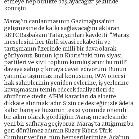
etmeye hep birlikte başlayacağız” şeklinde
konuştu.
Maraş’ın canlanmasının Gazimağusa’nın
gelişmesine de katkı sağlayacağını aktaran
KKTC Başbakanı Tatar, şunları kaydetti: “Maraş
meselesini her türlü siyasi rekabetin ve
tartışmanın üzerinde millî bir dava olarak
görüyoruz. Bunun için Kıbrıs’taki tüm siyasi
partileri ve sivil toplum kuruluşlarını bu millî
davaya sahip çıkmaya davet ediyorum. Bunun
yanında taşınmaz mal konusunu, 1974 öncesi
hak sahiplerinin yeniden evlerine, iş yerlerine
kavuşmasını temin edecek faaliyetleri de
sürdürmektedir. AİHM kararları da elbette
dikkate alınmaktadır. Sizin de desteğinizle âdeta
kalıcı barış ve huzurun tesisi yönünde önemli
bir adım olarak gördüğüm Maraş meselesinde
yeni bir safhaya geçiyoruz. Maraş’ta attığımız bu
geri dönülmez adımın Kuzey Kıbrıs Türk
Cumhuriyeti’ne, tüm hemşerilerimize, Ada’nın