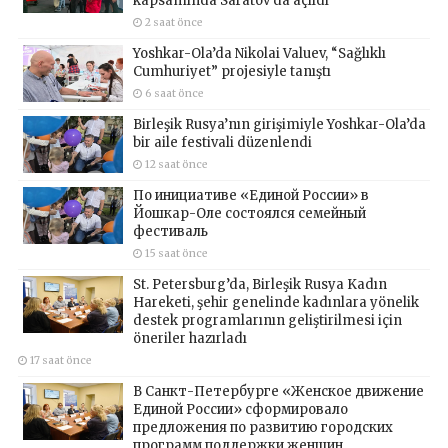
kapsamında Saratov’da açıldı
2 saat önce
Yoshkar-Ola’da Nikolai Valuev, “Sağlıklı
Cumhuriyet” projesiyle tanıştı
6 saat önce
Birleşik Rusya’nın girişimiyle Yoshkar-Ola’da
bir aile festivali düzenlendi
12 saat önce
По инициативе «Единой России» в
Йошкар-Оле состоялся семейный
фестиваль
15 saat önce
St. Petersburg’da, Birleşik Rusya Kadın
Hareketi, şehir genelinde kadınlara yönelik
destek programlarının geliştirilmesi için
öneriler hazırladı
17 saat önce
В Санкт-Петербурге «Женское движение
Единой России» сформировало
предложения по развитию городских
программ поддержки женщин