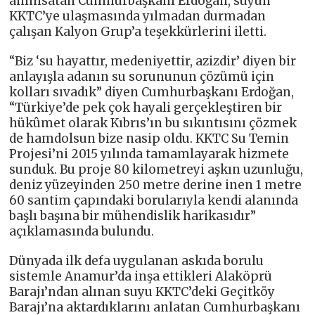
anımsatan Cumhurbaşkanı Erdoğan, suyun
KKTC’ye ulaşmasında yılmadan durmadan
çalışan Kalyon Grup’a teşekkürlerini iletti.
“Biz ‘su hayattır, medeniyettir, azizdir’ diyen bir
anlayışla adanın su sorununun çözümü için
kolları sıvadık” diyen Cumhurbaşkanı Erdoğan,
“Türkiye’de pek çok hayali gerçekleştiren bir
hükûmet olarak Kıbrıs’ın bu sıkıntısını çözmek
de hamdolsun bize nasip oldu. KKTC Su Temin
Projesi’ni 2015 yılında tamamlayarak hizmete
sunduk. Bu proje 80 kilometreyi aşkın uzunluğu,
deniz yüzeyinden 250 metre derine inen 1 metre
60 santim çapındaki borularıyla kendi alanında
başlı başına bir mühendislik harikasıdır”
açıklamasında bulundu.
Dünyada ilk defa uygulanan askıda borulu
sistemle Anamur’da inşa ettikleri Alaköprü
Barajı’ndan alınan suyu KKTC’deki Geçitköy
Barajı’na aktardıklarını anlatan Cumhurbaşkanı