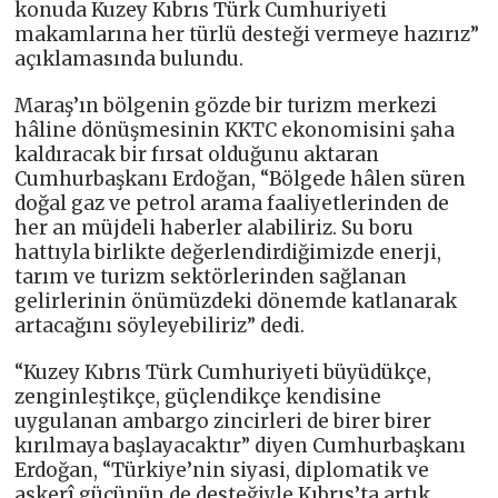
konuda Kuzey Kıbrıs Türk Cumhuriyeti
makamlarına her türlü desteği vermeye hazırız”
açıklamasında bulundu.
Maraş’ın bölgenin gözde bir turizm merkezi
hâline dönüşmesinin KKTC ekonomisini şaha
kaldıracak bir fırsat olduğunu aktaran
Cumhurbaşkanı Erdoğan, “Bölgede hâlen süren
doğal gaz ve petrol arama faaliyetlerinden de
her an müjdeli haberler alabiliriz. Su boru
hattıyla birlikte değerlendirdiğimizde enerji,
tarım ve turizm sektörlerinden sağlanan
gelirlerinin önümüzdeki dönemde katlanarak
artacağını söyleyebiliriz” dedi.
“Kuzey Kıbrıs Türk Cumhuriyeti büyüdükçe,
zenginleştikçe, güçlendikçe kendisine
uygulanan ambargo zincirleri de birer birer
kırılmaya başlayacaktır” diyen Cumhurbaşkanı
Erdoğan, “Türkiye’nin siyasi, diplomatik ve
askerî gücünün de desteğiyle Kıbrıs’ta artık