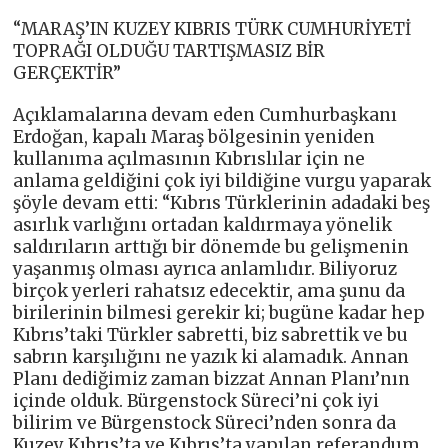
“MARAŞ’IN KUZEY KIBRIS TÜRK CUMHURİYETİ
TOPRAĞI OLDUĞU TARTIŞMASIZ BİR
GERÇEKTİR”
Açıklamalarına devam eden Cumhurbaşkanı
Erdoğan, kapalı Maraş bölgesinin yeniden
kullanıma açılmasının Kıbrıslılar için ne
anlama geldiğini çok iyi bildiğine vurgu yaparak
şöyle devam etti: “Kıbrıs Türklerinin adadaki beş
asırlık varlığını ortadan kaldırmaya yönelik
saldırıların arttığı bir dönemde bu gelişmenin
yaşanmış olması ayrıca anlamlıdır. Biliyoruz
birçok yerleri rahatsız edecektir, ama şunu da
birilerinin bilmesi gerekir ki; bugüne kadar hep
Kıbrıs’taki Türkler sabretti, biz sabrettik ve bu
sabrın karşılığını ne yazık ki alamadık. Annan
Planı dediğimiz zaman bizzat Annan Planı’nın
içinde olduk. Bürgenstock Süreci’ni çok iyi
bilirim ve Bürgenstock Süreci’nden sonra da
Kuzey Kıbrıs’ta ve Kıbrıs’ta yapılan referandum