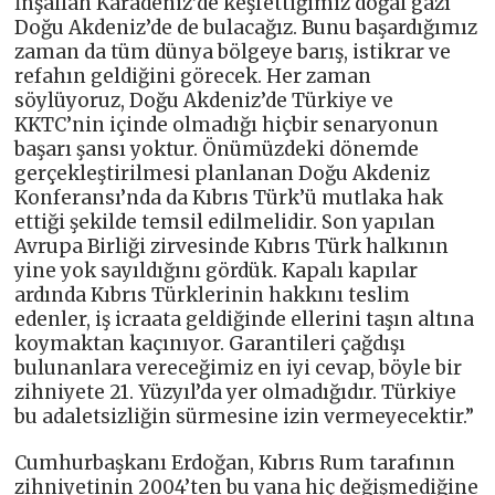
İnşallah Karadeniz’de keşfettiğimiz doğal gazı
Doğu Akdeniz’de de bulacağız. Bunu başardığımız
zaman da tüm dünya bölgeye barış, istikrar ve
refahın geldiğini görecek. Her zaman
söylüyoruz, Doğu Akdeniz’de Türkiye ve
KKTC’nin içinde olmadığı hiçbir senaryonun
başarı şansı yoktur. Önümüzdeki dönemde
gerçekleştirilmesi planlanan Doğu Akdeniz
Konferansı’nda da Kıbrıs Türk’ü mutlaka hak
ettiği şekilde temsil edilmelidir. Son yapılan
Avrupa Birliği zirvesinde Kıbrıs Türk halkının
yine yok sayıldığını gördük. Kapalı kapılar
ardında Kıbrıs Türklerinin hakkını teslim
edenler, iş icraata geldiğinde ellerini taşın altına
koymaktan kaçınıyor. Garantileri çağdışı
bulunanlara vereceğimiz en iyi cevap, böyle bir
zihniyete 21. Yüzyıl’da yer olmadığıdır. Türkiye
bu adaletsizliğin sürmesine izin vermeyecektir.”
Cumhurbaşkanı Erdoğan, Kıbrıs Rum tarafının
zihniyetinin 2004’ten bu yana hiç değişmediğine