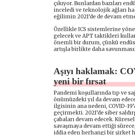
çıkıyor. Bunlardan bazıları end
inceledi ve teknolojik ağları h
eğilimin 2021’de de devam etme
Özellikle ICS sistemlerine yönel
gelecek ve APT taktikleri kull
önemli bir durum, çünkü endüst
artışla birlikte daha savunmasız
Aşıyı haklamak: CO
yeni bir fırsat
Pandemi koşullarında tıp ve sa
önümüzdeki yıl da devam edecek
ilgisinin ana nedeni, COVID-19’a 
geçirmekti. 2021’de siber saldı
çabaları devam edecek. Küresel
savaşmaya devam ettiği sürece, 
iddia eden herhangi bir şirket h