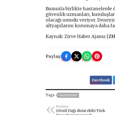
Bununla birlikte hastanelerde d
güvenlik uzmanları, kuruluşlar v
olacağı umudu veriyor. Deneyiml
altyapılarını korumaya daha faz
Kaynak: Zirve Haber Ajansı [
Z
Paylaş:
Facebook
Tags
KASPERSKY
Previous
Gönül Dağı dizisi ekibi Türk