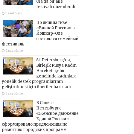
Ola’da bir aile
festivali düzenlendi
1 saat önce
По инициативе
«Единой России» в
Йошкар-Оле
состоялся семейный
фестиваль
4 saat önce
St. Petersburg’da,
Birleşik Rusya Kadın
Hareketi, şehir
genelinde kadınlara
yönelik destek programlarının
geliştirilmesi için öneriler hazırladı
6 saat önce
В Санкт-
Петербурге
«Женское движение
Единой России»
сформировало предложения по
развитию городских программ