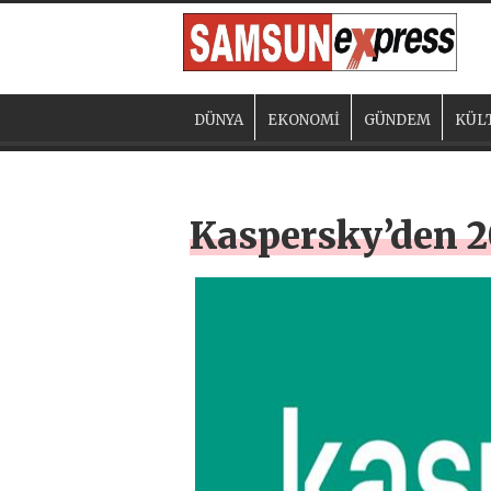
DÜNYA
EKONOMİ
GÜNDEM
KÜL
Kaspersky’den 20