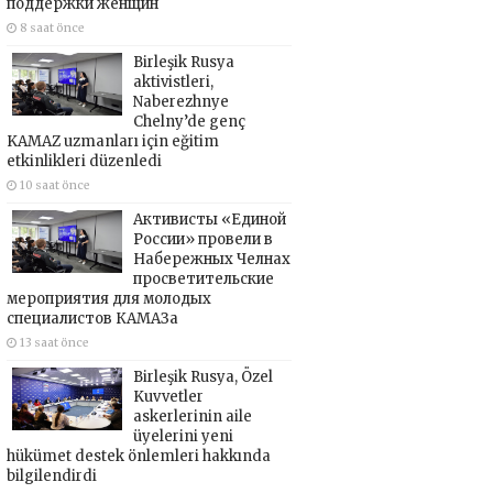
поддержки женщин
8 saat önce
Birleşik Rusya
aktivistleri,
Naberezhnye
Chelny’de genç
KAMAZ uzmanları için eğitim
etkinlikleri düzenledi
10 saat önce
Активисты «Единой
России» провели в
Набережных Челнах
просветительские
мероприятия для молодых
специалистов КАМАЗа
13 saat önce
Birleşik Rusya, Özel
Kuvvetler
askerlerinin aile
üyelerini yeni
hükümet destek önlemleri hakkında
bilgilendirdi